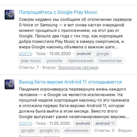
Попрощайтесь с Google Play Music
Совсем недавно мы сообщали об отключении серверов
S-Voice от Samsung — и вот снова настал очередной
момент прощаться с приложением, на этот раз от
Google. Прошло два года с тех пор, как корпорация
добра поместила Play Music в камеру смертников, и
вчера Google наконец объявила о важном шаге...
DDDTK
Тема
13.05.2020
android
google
play music
youtube
приложения
технологии
Ответы: 7
Форум:
Технологии сегодня
Выход бета-версии Android 11 откладывается
Пандемия коронавируса перевернула жизнь каждого
человека — и Google не является исключением. На
прошлой неделе корпорация наконец-то это признала
и отложила первую бета-версию Android 11, которая
должна была выйти в этом месяце. Вместо этого
Google выпускает ранее незапланированную версию...
DDDTK
Тема
11.05.2020
android
android
11
google
google i/o
обновление
Ответы: 0
Форум:
Технологии сегодня