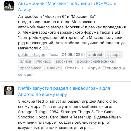
Автомобили "Москвич" получили ГЛОНАСС и
Алису
Автомобили "Москвич 6" и "Москвич 3е",
представленные на стенде Московского
автомобильного завода "Москвич" в рамках проведения
ХI Международного евразийского форума такси в БЦ
"Центр Международной торговли" в Москве получили
ряд нововведений. Автомобили получили обновлённую
магнитолу с ОС...
golden_dragon
Тема
24.09.2023
android
аврора
алиса
глонасс
москвич
российскаятехника
эраглонасс
яндекс
Ответы: 0
Форум:
Технологии
сегодня
Netflix запустил раздел с видеоиграми для
Android по всему миру
3 ноября Netflix запустил раздел игр для Android по
всему миру. Пока доступны пять мобильных игр:
Stranger Things: 1984, Stranger Things 3: The Game,
Shooting Hoops, Card Blast и Teeter Up. В дальнейшем
компания планирует создать библиотеку игр, от
казуальных для начинающих до игр с...