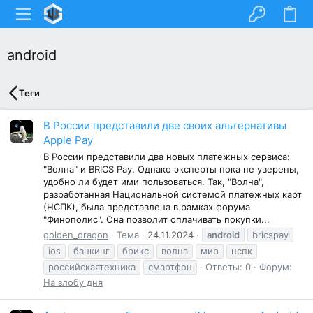
android
Теги
В России представили две своих альтернативы
Apple Pay
В России представили два новых платежных сервиса:
"Волна" и BRICS Pay. Однако эксперты пока не уверены,
удобно ли будет ими пользоваться. Так, "Волна",
разработанная Национальной системой платежных карт
(НСПК), была представлена в рамках форума
"Финополис". Она позволит оплачивать покупки...
golden_dragon
Тема
24.11.2024
android
bricspay
ios
банкинг
брикс
волна
мир
нспк
российскаятехника
смартфон
Ответы: 0
Форум:
На злобу дня