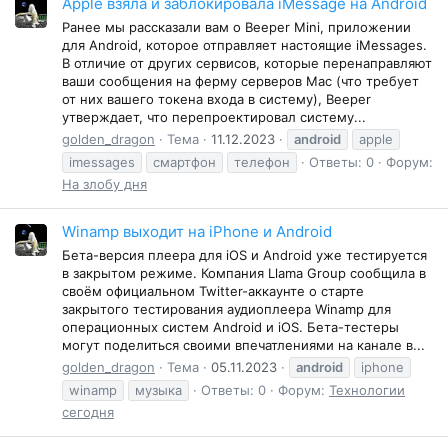
Apple взяла и заблокировала iMessage на Android
Ранее мы рассказали вам о Beeper Mini, приложении
для Android, которое отправляет настоящие iMessages.
В отличие от других сервисов, которые перенаправляют
ваши сообщения на ферму серверов Mac (что требует
от них вашего токена входа в систему), Beeper
утверждает, что перепроектировал систему...
golden_dragon
Тема
11.12.2023
android
apple
imessages
смартфон
телефон
Ответы: 0
Форум:
На злобу дня
Winamp выходит на iPhone и Android
Бета-версия плеера для iOS и Android уже тестируется
в закрытом режиме. Компания Llama Group сообщила в
своём официальном Twitter-аккаунте о старте
закрытого тестирования аудиоплеера Winamp для
операционных систем Android и iOS. Бета-тестеры
могут поделиться своими впечатлениями на канале в...
golden_dragon
Тема
05.11.2023
android
iphone
winamp
музыка
Ответы: 0
Форум:
Технологии
сегодня