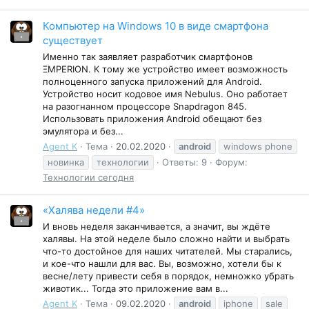
Компьютер на Windows 10 в виде смартфона
существует
Именно так заявляет разработчик смартфонов
ΞMPERION. К тому же устройство имеет возможность
полноценного запуска приложений для Android.
Устройство носит кодовое имя Nebulus. Оно работает
на разогнанном процессоре Snapdragon 845.
Использовать приложения Android обещают без
эмулятора и без...
Agent K
Тема
20.02.2020
android
windows phone
новинка
технологии
Ответы: 9
Форум:
Технологии сегодня
«Халява недели #4»
И вновь неделя заканчивается, а значит, вы ждёте
халявы. На этой неделе было сложно найти и выбрать
что-то достойное для наших читателей. Мы старались,
и кое-что нашли для вас. Вы, возможно, хотели бы к
весне/лету привести себя в порядок, немножко убрать
животик... Тогда это приложение вам в...
Agent K
Тема
09.02.2020
android
iphone
sale