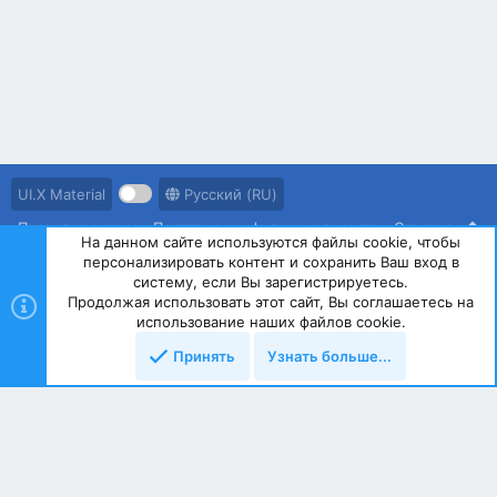
UI.X Material
Русский (RU)
Правила ресурса
Политика конфиденциальности
Справка
На данном сайте используются файлы cookie, чтобы
персонализировать контент и сохранить Ваш вход в
R
S
систему, если Вы зарегистрируетесь.
S
Продолжая использовать этот сайт, Вы соглашаетесь на
®
Community platform by XenForo
© 2010-2023 XenForo Ltd.
использование наших файлов cookie.
Принять
Узнать больше...
Сверху
Снизу