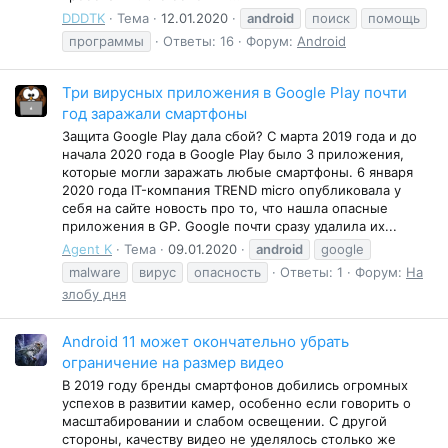
DDDTK
Тема
12.01.2020
android
поиск
помощь
программы
Ответы: 16
Форум:
Android
Три вирусных приложения в Google Play почти
год заражали смартфоны
Защита Google Play дала сбой? С марта 2019 года и до
начала 2020 года в Google Play было 3 приложения,
которые могли заражать любые смартфоны. 6 января
2020 года IT-компания TREND micro опубликовала у
себя на сайте новость про то, что нашла опасные
приложения в GP. Google почти сразу удалила их...
Agent K
Тема
09.01.2020
android
google
malware
вирус
опасность
Ответы: 1
Форум:
На
злобу дня
Android 11 может окончательно убрать
ограничение на размер видео
В 2019 году бренды смартфонов добились огромных
успехов в развитии камер, особенно если говорить о
масштабировании и слабом освещении. С другой
стороны, качеству видео не уделялось столько же