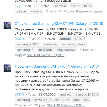
сейчас бесплатно. Забираем ЗДЕСЬ
evg
Тема
23.03.2021
android
horror
игры
ужасы
халява
Ответы: 0
Форум:
Раздаётся даром
Обсуждение Samsung SM-J710FN Galaxy J7 (2016)
Обсуждение Samsung SM-J710FN Galaxy J7 (2016) SM-
J710FN | SM-J710F | SM-J710MN | SM-J710H | SM-J7108
DDDTK
Тема
01.06.2020
android
j7 2016
samsug j7 2016
samsung
samsung galaxy
samsung j7
sm-j710fn
обсуждение
Ответы: 1
Форум:
SM-J710 Galaxy J7 (2016)
Прошивки Samsung SM-J710FN Galaxy J7 (2016)
Прошивки Samsung SM-J710FN Galaxy J7 (2016) Здесь
можно скачать официальные и неофициальные
прошивки для устройства Samsung Galaxy J7 (2016) —
SM-J710FN, а также обсудить их установку,
особенности и другие проблемы или вопросы.
DDDTK
Тема
22.05.2020
android
samsug j7 2016
samsung
samsung j7
sm-j710fn
прошивки
Ответы: 27
Форум:
SM-J710 Galaxy J7 (2016)