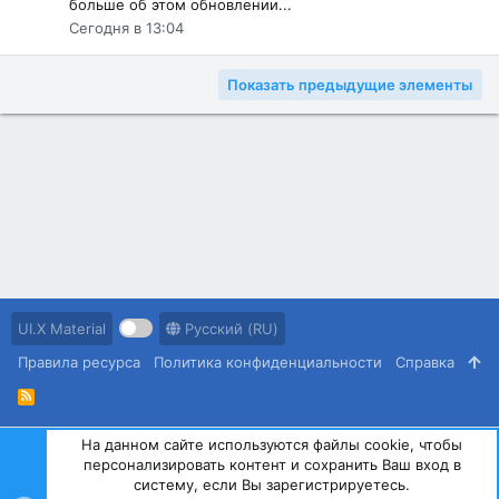
больше об этом обновлении...
Сегодня в 13:04
Показать предыдущие элементы
UI.X Material
Русский (RU)
Правила ресурса
Политика конфиденциальности
Справка
R
S
S
На данном сайте используются файлы cookie, чтобы
®
Community platform by XenForo
© 2010-2023 XenForo Ltd.
персонализировать контент и сохранить Ваш вход в
систему, если Вы зарегистрируетесь.