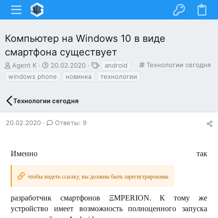
Компьютер на Windows 10 в виде
смартфона существует
А
Д
Т
К
Технологии сегодня
Agent K
20.02.2020
android
в
а
е
а
windows phone
новинка
технологии
т
т
г
т
о
а
и
е
р
н
г
Технологии сегодня
т
а
о
е
ч
р
20.02.2020
Ответы: 9
м
а
и
ы
л
я
а
Именно так
чтобы видеть ссылку, вы должны быть зарегистрированы
разработчик смартфонов ΞMPERION. К тому же
устройство имеет возможность полноценного запуска