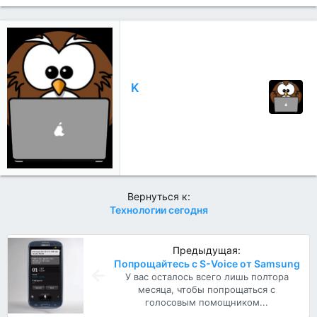
а
г
о
д
а
р
н
K
о
с
т
и
:
Вернуться к:
Технологии сегодня
Предыдущая:
Попрощайтесь с S-Voice от Samsung
У вас осталось всего лишь полтора
месяца, чтобы попрощаться с
голосовым помощником...