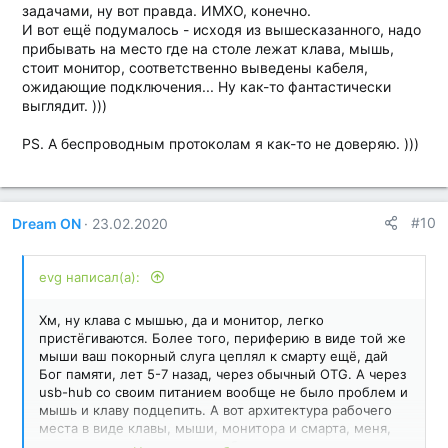
задачами, ну вот правда. ИМХО, конечно.
И вот ещё подумалось - исходя из вышесказанного, надо
прибывать на место где на столе лежат клава, мышь,
стоит монитор, соответственно выведены кабеля,
ожидающие подключения... Ну как-то фантастически
выглядит. )))
PS. А беспроводным протоколам я как-то не доверяю. )))
#10
Dream ON
23.02.2020
evg написал(а):
Хм, ну клава с мышью, да и монитор, легко
пристёгиваются. Более того, периферию в виде той же
мыши ваш покорный слуга цеплял к смарту ещё, дай
Бог памяти, лет 5-7 назад, через обычный OTG. А через
usb-hub со своим питанием вообще не было проблем и
мышь и клаву подцепить. А вот архитектура рабочего
места в виде клавы, мыши, монитора и смарта, меня,
почему-то, не впечатляет - ибо хранилище проиграет