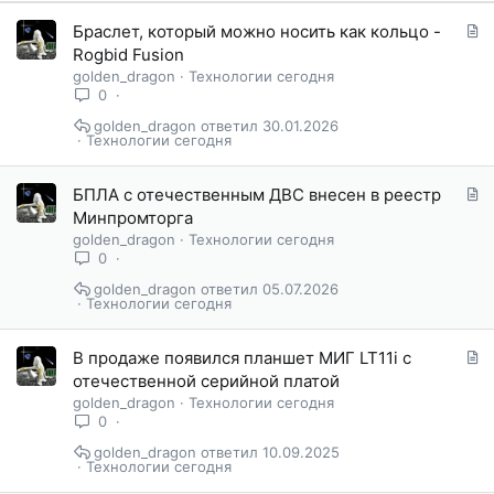
С
Браслет, который можно носить как кольцо -
т
Rogbid Fusion
а
golden_dragon
Технологии сегодня
т
0
ь
golden_dragon
30.01.2026
я
Технологии сегодня
С
БПЛА с отечественным ДВС внесен в реестр
т
Минпромторга
а
golden_dragon
Технологии сегодня
т
0
ь
golden_dragon
05.07.2026
я
Технологии сегодня
С
В продаже появился планшет МИГ LT11i с
т
отечественной серийной платой
а
golden_dragon
Технологии сегодня
т
0
ь
golden_dragon
10.09.2025
я
Технологии сегодня