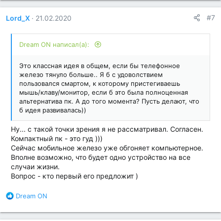
а
г
#7
Lord_X
21.02.2020
о
д
а
Dream ON написал(а):
р
н
о
Это классная идея в общем, если бы телефонное
с
железо тянуло больше.. Я б с удоволствием
т
пользовался смартом, к которому пристегиваешь
и
мышь/клаву/монитор, если б это была полноценная
:
альтернатива пк. А до того момента? Пусть делают, что
б идея развивалась))
Ну... с такой точки зрения я не рассматривал. Согласен.
Компактный пк - это гуд )))
Сейчас мобильное железо уже обгоняет компьютерное.
Вполне возможно, что будет одно устройство на все
случаи жизни.
Вопрос - кто первый его предложит )
Б
Dream ON
л
а