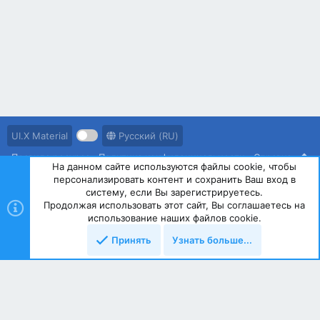
UI.X Material
Русский (RU)
Правила ресурса
Политика конфиденциальности
Справка
На данном сайте используются файлы cookie, чтобы
персонализировать контент и сохранить Ваш вход в
R
S
систему, если Вы зарегистрируетесь.
S
Продолжая использовать этот сайт, Вы соглашаетесь на
®
Community platform by XenForo
© 2010-2023 XenForo Ltd.
использование наших файлов cookie.
Принять
Узнать больше...
Сверху
Снизу