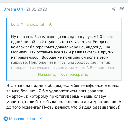
#6
Dream ON
21.02.2020
Lord_X написал(а):
Ну не знаю. Зачем скрещивать одно с другим? Это как
одной попой на 2 стула пытаться усесться. Винда на
компах себя зарекомендовала хорошо, андроид - на
мобилах. Так оставьте все так и развивайтесь в других
направлениях... Вообще не понимаю смысла в этом
гаджете. Приложения и игры андроидовские я и так
прекрасно запускаю на своем гаджете. А Все виндовое
- на компе. Садись, работай или играй.
Нажмите, чтобы раскрыть...
Имхо )
Это классная идея в общем, если бы телефонное железо
тянуло больше.. Я б с удоволствием пользовался
смартом, к которому пристегиваешь мышь/клаву/
монитор, если б это была полноценная альтернатива пк. А
до того момента? Пусть делают, что б идея развивалась))
Б
Mukamol
и
Lord_X
л