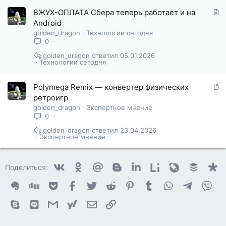
С
ВЖУХ-ОПЛАТА Сбера теперь работает и на
т
Android
а
golden_dragon
Технологии сегодня
т
0
ь
golden_dragon
05.01.2026
я
Технологии сегодня
С
Polymega Remix — конвертер физических
т
ретроигр
а
golden_dragon
Экспертное мнение
т
0
ь
golden_dragon
23.04.2026
я
Экспертное мнение
Vkontakte
Odnoklassniki
Mail.ru
Blogger
Linkedin
Liveinternet
Livejournal
Buffer
D
Поделиться:
Evernote
Digg
Getpocket
Facebook
Twitter
Reddit
Pinterest
Tumblr
WhatsApp
Telegram
Vib
Skype
Line
Gmail
yahoomail
Электронная почта
Ссылка