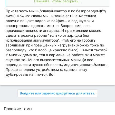
Нажмите, чтобы раскрыть...
по характеристикам любому ПК с древней виндой на
борту. Ноутбук - и всё, никаких проблем, да ещё и
Пристегнуть мышь/клаву/монитор и по безпроводом(бт/
дешевле выйдет. Смарт - это другое устройство с
вифи) можно: клавы мыши такие есть, а 4к телики
другими задачами, ну вот правда. ИМХО, конечно.
отлично вещают видео из вайфая… а под шумок и
И вот ещё подумалось - исходя из вышесказанного,
спецпротокол сделать можно. Вопрос именно в
надо прибывать на место где на столе лежат клава,
производительности аппарата. И при желании можно
мышь, стоит монитор, соответственно выведены
сделать режим работы "только от зарядки без
кабеля, ожидающие подключения... Ну как-то
использования аккумулятора", чтоб его не гробить
фантастически выглядит. )))
зарядками при повышенных нагрузках(можно тоже по
безпроводу, что б вообще красиво было). Смысл такого?
PS. А беспроводным протоколам я как-то не доверяю.
У многих дома пк, тел в кармане, на работе пк и может
)))
еще как-то.. Много вычеслительных машин(и все
периодически нужно обновлять/модифицировать/менять.
Проще за одним устройством следить(а инфу
дублировать на что-то). Вот
Войдите или зарегистрируйтесь для ответа.
Похожие темы