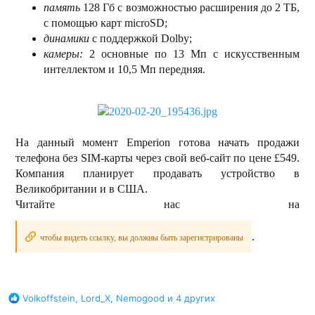
память
128 Гб с возможностью расширения до 2 ТБ,
с помощью карт microSD;
динамики
с поддержкой Dolby;
камеры:
2 основные по 13 Мп с искусственным
интеллектом и 10,5 Мп передняя.
На данный момент Emperion готова начать продажи
телефона без SIM-карты через свой веб-сайт по цене £549.
Компания планирует продавать устройство в
Великобритании и в США.
Читайте нас на
.
чтобы видеть ссылку, вы должны быть зарегистрированы
Б
Volkoffstein
,
Lord_X
,
Nemogood
и 4 других
л