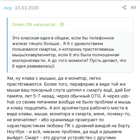
г
#9
evg
23.02.2020
о
д
а
Dream ON написал(а):
р
н
о
Это классная идея в общем, если бы телефонное
с
железо тянуло больше.. Я б с удоволствием
т
пользовался смартом, к которому пристегиваешь
и
мышь/клаву/монитор, если б это была полноценная
:
альтернатива пк. А до того момента? Пусть делают, что
б идея развивалась))
Хм, ну клава с мышью, да и монитор, легко
пристёгиваются. Более того, периферию в виде той же
мыши ваш покорный слуга цеплял к смарту ещё, дай Бог
памяти, лет 5-7 назад, через обычный OTG. А через usb-
hub со своим питанием вообще не было проблем и мышь
и клаву подцепить. А вот архитектура рабочего места в
виде клавы, мыши, монитора и смарта, меня, почему-то,
не впечатляет - ибо хранилище проиграет по
характеристикам любому ПК с древней виндой на борту.
Ноутбук - и всё, никаких проблем, да ещё и дешевле
выйдет. Смарт - это другое устройство с другими