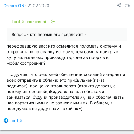
г
#8
Dream ON
21.02.2020
о
д
а
Lord_X написал(а):
р
н
о
Вопрос - кто первый его предложит )
с
т
перефразирую вас: кто осмелится поломать систему и
и
отправить пк на свалку истории, тем самым прикрыв
:
кучу налаженных производств, сделав прорыв в
мобилкостроении?
Пс: думаю, что реальней обеспечить хороший интернет и
всех отправить в облака: это прибыльней(из-за
подписок), проще контролировать(кто/что делает), а
потому интересней(нВидиа ж начала облаками
заниматься, будучи производителем), чем обеспечивать
нас портативными и не зависимыми пк. В общем, я
передумал: не дадут нам такой пк=)
Б
Lord_X
л
а