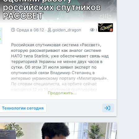
российских спутников
РАССВЕТ
Среда в 06:12
golden_dragon
60
0
Г
5
Российская спутниковая система «Рассвет»,
которую рассматривают как аналог системе
НАТО типа Starlink, уже обеспечивает связь над
территорией Украины не менее двух часов в
сутки. Об этом 31 июля заявил эксперт по
спутниковой связи Владимир Степанец в
интервью украинскому порталу «Милитарный».
По словам специалиста, на орбите сейчас
находятся 12 из 16 спутников группировки
Продолжить...
«Рассвет». Еще три аппарата продолжают выход
на расчетную высоту около 550 км, один спутник
был потерян во время выведения.
Технологии сегодня
«Фактически уже сформирована цепочка с
хорошим покрытием, которая примерно дважды
в сутки формирует такое хорошее покрытие. Эти
спутники уже дают достаточно плотное