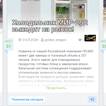
"Новый компактный модем для спутникового
интернета вещей "АТ-Гонец" (УРМ-Д2)
протестировали предприятие Роскосмоса
"Спутниковая система "Гонец" и компания
"Стэкком". Без сбоев и потерь данных. Там, где
Холодильник МИР-252
многие системы "глючат", новый модем
отработал без единого сбоя: прибор отключали
выходит на рынок!
от...
31.07.2026
golden_dragon
85
0
ИЮЛ
ИЮ
31
3
Новинка от нашей Российской компании ПОЗИС
имеет две камеры и полезный объем в 257
литров. Этого хватит для повседневных
продуктов, готовых блюд и заморозки впрок.
Капельная система охлаждения поддерживает
оптимальную влажность внутри камеры.
Благодаря ей продукты дольше сохраняют свою
свежесть и аппетитный вид. Холодильник имеет
механическое управление, с которым легко
Продолжить...
разобраться и которым удобно пользоваться.
Холодильник изготовлен полностью в нашей
стране из отечественных комплектующих.
Технологии сегодня
Имеет пяти уровневую систему защиты и