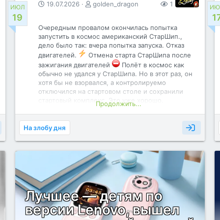
19.07.2026
golden_dragon
116
0
ИЮЛ
ИЮ
19
1
Очередным провалом окончилась попытка
запустить в космос американский СтарШип.,
дело было так: вчера попытка запуска. Отказ
Аппаратной основой устройства станет чип
двигателей.
Отмена старта СтарШипа после
MediaTek G100 с оперативной памятью LPDDR4X и
зажигания двигателей
Полёт в космос как
флеш-памятью UFS 2.2. Смартфон также получит
обычно не удался у СтарШипа. Но в этот раз, он
NFC, инфракрасный излучатель и аккумулятор
хотя бы не взорвался, а контролируемо
емкостью 3500 мАч с поддержкой...
отключился на стартовом столе и сохранили
стартовый комплекс. Это уже хорошо.
Продолжить...
SpaceX официально:
— Отменяем попытку запуска системы сегодня,
произошла авария некоторых двигателей.
На злобу дня
Elon Musk официально:
— Некоторые двигатели не запустились, что
вызвало автоматическую отмену старта. Сливаем
топливо. Следующая попытка запуска, надеюсь,
будет через несколько дней
|
— Чтобы быть уверенным в успешном полёте, 2
Лучшее — детям по
двигателя будут заменены. Новое наиболее
версии Lenovo, вышел
вероятное время запуска - начало следующей
недели.