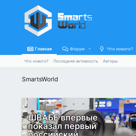
Главная
Форум
Что нового?
Что нового?
Последняя активность
Авторы
SmartsWorld
ШВАБЕ впервые
показал первый
российский