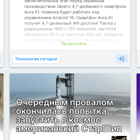
заключительный этап перед серийным
производством своего 4,7-дюймового смартфона
Aura A1. Новинка будет работать под
управлением Android 16. Смартфон Aura A1
получит 4,7-дюймовый ЖК-дисплей Tianma с
разрешением 1600 x 720 пикселей, частотой
обновления 90 Гц и яркостью 600 нит. Габариты
устройства составляют 117 x 54,6 мм. Корпус
Продолжить...
смартфона выполнен с использованием
металлической рамки и задней панели из
матового стекла.
Технологии сегодня
Очередным провалом
На боковой грани расположен сканер отпечатков
окончилась попытка
пальцев. Основная камера оснащена 64-
запустить в космос
мегапиксельным датчиком OV64B40, а
фронтальная — 16-мегапиксельным.
американский СтарШип