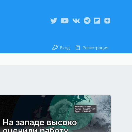
Вход
Регистрация
На западе высоко
оценили работу