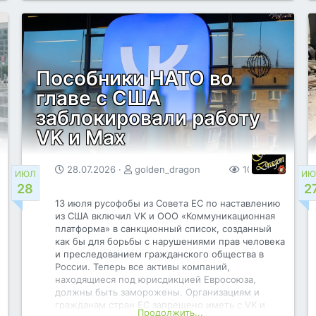
контроля качества, гарантия. Холодильник
практически бесшумный. Габариты устройства
очень компакты, доступен функционал для
встройки в вашу мебель или кухню. Усиленная
защита двигателя от перенапряжения по сети.
Пособники НАТО во
главе с США
заблокировали работу
VK и Max
28.07.2026
golden_dragon
105
0
ИЮЛ
ИЮ
28
2
13 июля русофобы из Совета ЕС по наставлению
из США включил VK и ООО «Коммуникационная
платформа» в санкционный список, созданный
как бы для борьбы с нарушениями прав человека
и преследованием гражданского общества в
России. Теперь все активы компаний,
находящиеся под юрисдикцией Евросоюза,
должны быть заморожены. Организациям и
гражданам стран ЕС запрещено иметь с VK и
Продолжить...