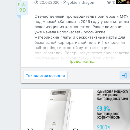
20.07.2026
golden_dragon
157
0
ИЮЛ
20
️Отечественный производитель принтеров и МФУ
под маркой «Катюша» в 2026 году увеличит долю
локализации их компонентов. Ранее компания
уже начала использовать российские
материнские платы и бесконтактные карты для
безопасной корпоративной печати (технология
pull-printing) и строгой аутентификации
пользователей. ️Теперь запускается производство
собственных высоковольтных плат и плат
Продолжить...
питания на мощностях известного
отечественного холдинга в сфере
микроэлектроники «ДжиЭс Групп» (GS Group).
Технологии сегодня
Первая партия составит 50000 таких плат и будет
готова уже в августе. Выпуск налажен и уже
идёт на заводе в Калининграде. Все компоненты
микроэлектроники проходят там пятиуровневый
контроль качества, по первому времени.