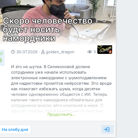
покрытие», — сказал Степанец.
Российская аэрокосмическая компания «Бюро
1440» 20 июля сообщила, что продолжает
Скоро человечество
развертывание низкоорбитальной спутниковой
будет носить
группировки для предоставления услуг связи
нового поколения.
намордники
[URL...
30.07.2026
golden_dragon
100
0
Л
0
И это не шутка. В Силиконовой долине
сотрудники уже начали использовать
электронные намордники с шумоподавлением
для надиктовки промптов нейросетям. Это вроде
как помогает избежать шума, когда десятки
человек одновременно общаются с ИИ. Теперь
наличие такого намордника обязательно для
сотрудников многих айти компаний в мире. С
другой стороны такой намордник полностью
Продолжить...
отсекает человека от общения с себе
подобными и полностью переселяет его
общение в виртуальный мир подконтрольный
На злобу дня
мировым корпорациям и политикам.