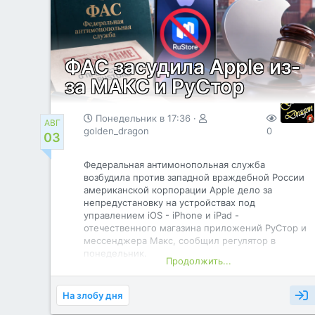
впервые. Кинообъектив был представлен на
промышленной выставке «Иннопром-2026».
Фото: «Швабе»
Источник:
ФАС засудила Apple из-
за МАКС и РуСтор
чтобы видеть ссылку, вы должны быть
зарегистрированы
Понедельник в 17:36
78
АВГ
golden_dragon
0
03
Федеральная антимонопольная служба
возбудила против западной враждебной России
американской корпорации Apple дело за
непредустановку на устройствах под
управлением iOS - iPhone и iPad -
отечественного магазина приложений РуСтор и
мессенджера Maкс, сообщил регулятор в
понедельник.
Продолжить...
"Компания не исполнила предупреждение ФАС
России в части предустановки на устройства с
операционной системой iOS (iPhone, iPad)
На злобу дня
национального мессенджера и отечественного