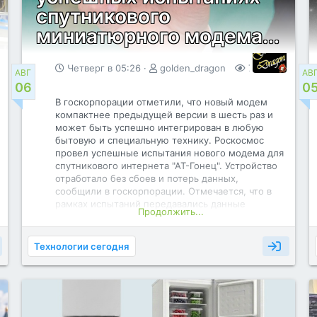
спутникового
миниатюрного модема...
Четверг в 05:26
golden_dragon
70
0
АВГ
АВ
06
0
В госкорпорации отметили, что новый модем
компактнее предыдущей версии в шесть раз и
может быть успешно интегрирован в любую
бытовую и специальную технику. Роскосмос
провел успешные испытания нового модема для
спутникового интернета "АТ-Гонец". Устройство
отработало без сбоев и потерь данных,
сообщили в госкорпорации. Отмечается, что в
рамках испытаний передавались данные
Продолжить...
размером от 10 байт до 20 килобайт, при этом
каждый раз передача информации проходила без
нареканий. В госкорпорации отметили, что
Технологии сегодня
новый модем компактнее предыдущей версии в
шесть раз и может быть успешно интегрирован в
любую технику. При этом устройство обеспечит
доступ к сети там, где не будет сотовой связи.