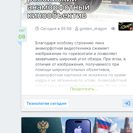
анаморфотный
кинообъектив
Сегодня в 05:56
golden_dragon
70
0
АВГ
08
Благодаря особому строению линз
анаморфотная видеотехника сжимает
изображение по горизонтали и позволяет
захватывать широкий угол обзора. При этом, в
отличие от изображения, получаемого при
помощи широкоугольных объективов,
анаморфотная картинка не искажена по краям
кадра и не затемнена по углам. Анаморфотный
объектив с фокусным расстоянием 80 мм стал
Продолжить...
первым готовым изделием в созданной линейке.
В нее также вошли объективы с фокусным
расстоянием 40, 60 и 100 мм. Уникальная
Технологии сегодня
видеотехника разработана Лыткаринским
заводом оптического стекла холдинга «Швабе»
(входит в Ростех).
Подобная видеотехника создана в России