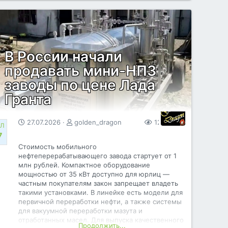
В России начали
продавать мини-НПЗ
Намордники на работников - скоро во всех
заводы по цене Лада
офисах мира. А далее каждому человеку на
планете по наморднику.
Гранта
Вот оно - светлое будущее человечества... В
намордниках и под цифровым рабством
27.07.2026
golden_dragon
120
0
Л
созданным НАТО во главе с США .
7
Стоимость мобильного
нефтеперерабатывающего завода стартует от 1
млн рублей. Компактное оборудование
мощностью от 35 кВт доступно для юрлиц —
частным покупателям закон запрещает владеть
такими установками. В линейке есть модели для
первичной переработки нефти, а также системы
для вакуумной переработки мазута и
отработанных масел. Для выпуска качественного
Продолжить...