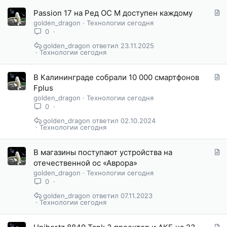
С
Passion 17 на Ред ОС М доступен каждому
т
golden_dragon
Технологии сегодня
а
0
т
golden_dragon
23.11.2025
ь
Технологии сегодня
я
С
В Калининграде собрали 10 000 смартфонов
т
Fplus
а
golden_dragon
Технологии сегодня
т
0
ь
golden_dragon
02.10.2024
я
Технологии сегодня
С
В магазины поступают устройства на
т
отечественной ос «Аврора»
а
golden_dragon
Технологии сегодня
т
0
ь
golden_dragon
07.11.2023
я
Технологии сегодня
С