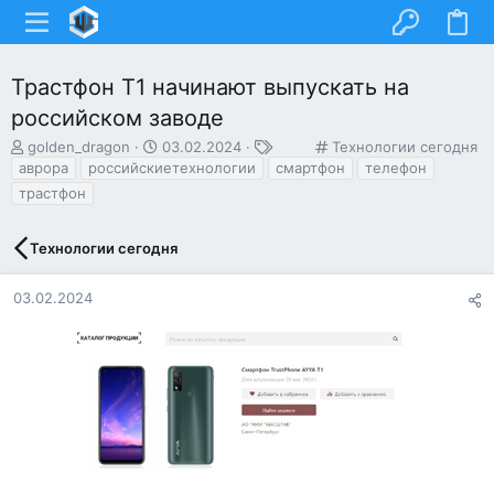
Трастфон Т1 начинают выпускать на
российском заводе
А
Д
Т
К
golden_dragon
03.02.2024
Технологии сегодня
в
а
е
а
аврора
российскиетехнологии
смартфон
телефон
т
т
г
т
трастфон
о
а
и
е
р
н
г
т
а
о
Технологии сегодня
е
ч
р
м
а
и
03.02.2024
ы
л
я
а