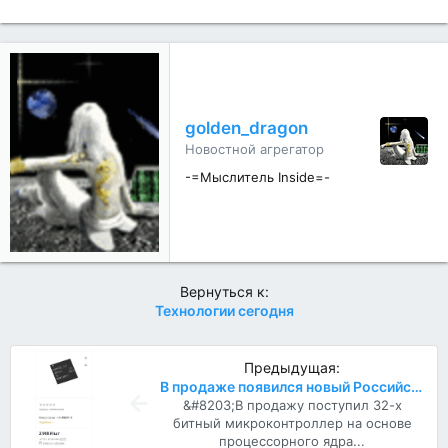
л
а
г
о
д
а
р
golden_dragon
н
Новостной агрегатор
о
с
-=Мыслитель Inside=-
т
и
:
Вернуться к:
Технологии сегодня
Предыдущая:
В продаже появился новый Российский процессор MIK32 АМУР
&#8203;В продажу поступил 32-х
битный микроконтроллер на основе
процессорного ядра...