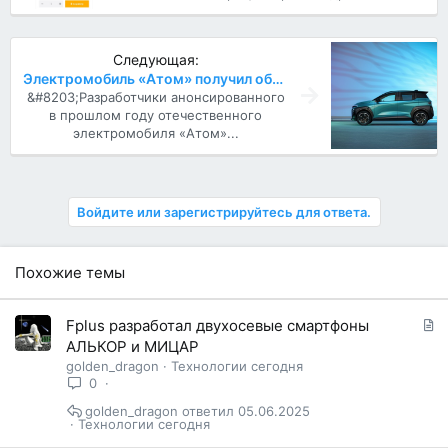
Следующая:
Электромобиль «Атом» получил обновлённый дизайн
&#8203;Разработчики анонсированного
в прошлом году отечественного
электромобиля «Атом»...
Войдите или зарегистрируйтесь для ответа.
Похожие темы
С
Fplus разработал двухосевые смартфоны
т
АЛЬКОР и МИЦАР
а
golden_dragon
Технологии сегодня
т
0
ь
golden_dragon
05.06.2025
я
Технологии сегодня