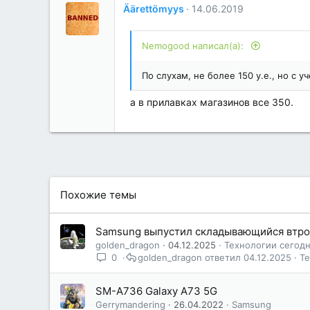
Äärettömyys
14.06.2019
Nemogood написал(а):
По слухам, не более 150 у.е., но с у
а в прилавках магазинов все 350.
Похожие темы
Samsung выпустил складывающийся втрое 
golden_dragon
04.12.2025
Технологии сегод
0
golden_dragon
04.12.2025
Т
SM-A736 Galaxy A73 5G
Gerrymandering
26.04.2022
Samsung