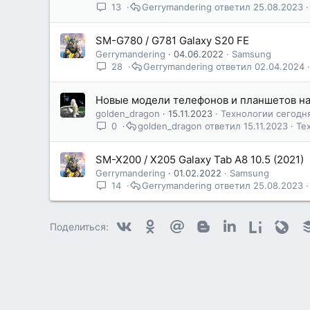
13
Gerrymandering
25.08.2023
SM-G780 / G781 Galaxy S20 FE
Gerrymandering
04.06.2022
Samsung
28
Gerrymandering
02.04.2024
Новые модели телефонов и планшетов н
golden_dragon
15.11.2023
Технологии сегодн
0
golden_dragon
15.11.2023
Те
SM-X200 / X205 Galaxy Tab A8 10.5 (2021)
Gerrymandering
01.02.2022
Samsung
14
Gerrymandering
25.08.2023
Vkontakte
Odnoklassniki
Mail.ru
Blogger
Linkedin
Liveintern
Livej
Поделиться: