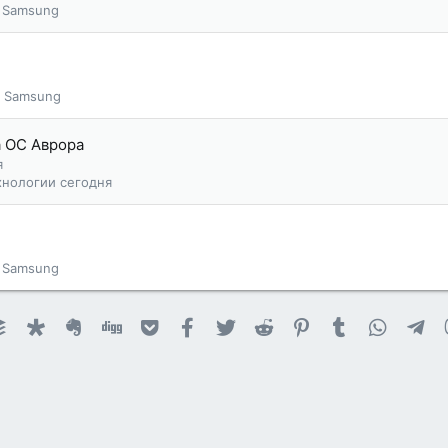
Samsung
Samsung
а ОС Аврора
я
хнологии сегодня
Samsung
et
ournal
Buffer
Diaspora
Evernote
Digg
Getpocket
Facebook
Twitter
Reddit
Pinterest
Tumblr
WhatsA
Te