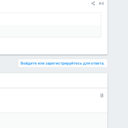
#4
Войдите или зарегистрируйтесь для ответа.
С
т
а
т
ь
я