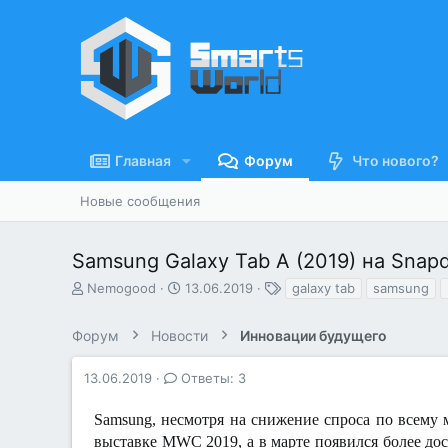
Главная
Форум
Что нового?
Новые сообщения
Samsung Galaxy Tab A (2019) на Snap
А
Д
Т
Nemogood
13.06.2019
galaxy tab
samsung
в
а
е
т
т
г
Форум
Новости
Инновации будущего
о
а
и
р
н
т
а
13.06.2019
Ответы: 3
е
ч
м
а
Samsung, несмотря на снижение спроса по всему 
ы
л
выставке MWC 2019, а в марте появился более дос