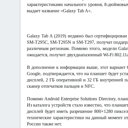
а
характеристиками начального уровня, 8-дюймовы
выдает название «Galaxy Tab A».
Galaxy Tab A (2019) недавно был сертифицирован 
SM-T295C, SM-T295N и SM-T297, получат поддержк
различным регионам. Помимо этого, модели Galaxy
ожидается, получит двухдиапазонный Wi-Fi 802.11a/
В дополнение к информации выше, этот вариант G
Google, подтверждается, что на планшет будет ус
дисплей, 2 ГБ оперативной и 32 ГБ внутренней п
сканер отпечатков пальцев и NFC.
Помимо Android Enterprise Solutions Directory, пл
Из каталога устройств стало известно, что планше
дисплей будет иметь разрешение 800×1280 пикселе
технические характеристики на данный момент от
России также нет.