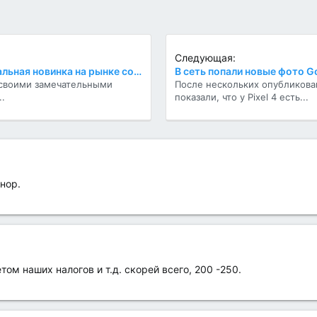
Следующая:
ASUS Prime Utopia – концептуальная новинка на рынке современных технологий.
В сеть попали новые фото Go
 своими замечательными
После нескольких опубликова
.
показали, что у Pixel 4 есть...
онор.
етом наших налогов и т.д. скорей всего, 200 -250.