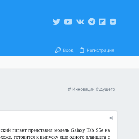
Вход
Регистрация
К
Инновации будущего
а
т
е
г
о
р
и
ский гигант представил модель Galaxy Tab S5e на
я
охоже, готовится к выпуску еще одного планшета с