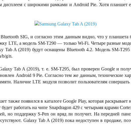
м дисплеем с широкими рамками и Android Pie. Хотя планшет е
Bluetooth SIG, и согласно этим данным видно, что у планшета
у LTE, а модель SM-T290 — только Wi-Fi. Четыре разные модел
 Tab A (2019) будут оснащены Bluetooth 4.2. Модель SM-T295 
b/g/n.
alaxy Tab A (2019), т. е. SM-T295, был проверен Google и по
тановлен Android 9 Pie. Согласно тем же данным, технические 
амяти. Наличие LTE модуля позволит пользователям совершать 
аншет также появился в каталоге Google Play, которая раскрывае
т будет работать на чипе Snapdragon 429 с четырьмя ядрами Cort
й, но поддержку S-Pen он вряд ли получит. На передней панел
сутствуют. Galaxy Tab A (2019) пока недоступен в продаже, по