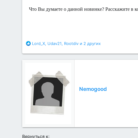
Что Вы думаете о данной новинке? Расскажите в к
Б
Lord_X
,
Udav21
,
Rootdiv
и 2 других
л
а
г
о
д
а
р
н
Nemogood
о
с
т
и
:
Вернуться к: