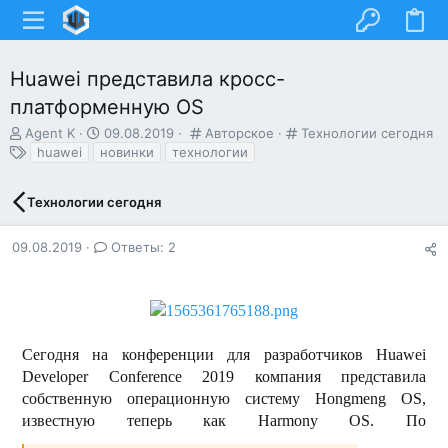
Huawei представила кросс-
платформенную OS
А
Д
К
К
Agent K
09.08.2019
Авторское
Технологии сегодня
в
Т
а
а
а
huawei
новинки
технологии
т
е
т
т
т
о
г
а
е
е
Технологии сегодня
р
и
н
г
г
т
а
о
о
е
ч
р
р
09.08.2019
Ответы: 2
м
а
и
и
ы
л
я
я
а
Сегодня на конференции для разработчиков Huawei
Developer Conference 2019 компания представила
собственную операционную систему Hongmeng OS,
известную теперь как Harmony OS. По