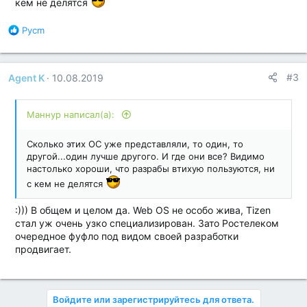
кем не делятся
Б
Pycm
л
а
г
#3
Agent K
10.08.2019
о
д
а
Маннур написал(а):
р
н
о
Сколько этих ОС уже представляли, то один, то
с
другой...один лучше другого. И где они все? Видимо
т
настолько хороши, что разрабы втихую пользуются, ни
и
с кем не делятся
:
:))) В общем и целом да. Web OS не особо жива, Tizen
стал уж очень узко специализирован. Зато Ростелеком
очередное фуфло под видом своей разработки
продвигает.
Войдите или зарегистрируйтесь для ответа.