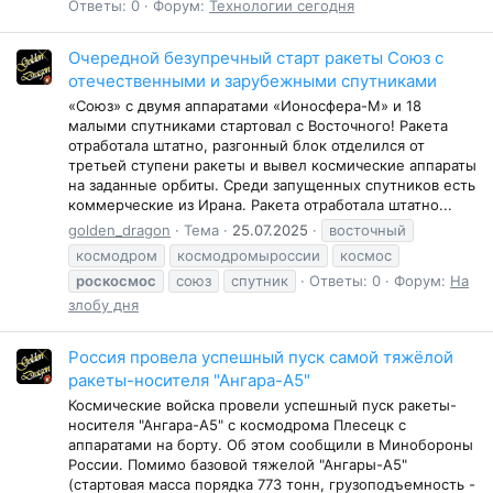
Ответы: 0
Форум:
Технологии сегодня
Очередной безупречный старт ракеты Союз с
отечественными и зарубежными спутниками
«Союз» с двумя аппаратами «Ионосфера-М» и 18
малыми спутниками стартовал с Восточного! Ракета
отработала штатно, разгонный блок отделился от
третьей ступени ракеты и вывел космические аппараты
на заданные орбиты. Среди запущенных спутников есть
коммерческие из Ирана. Ракета отработала штатно...
golden_dragon
Тема
25.07.2025
восточный
космодром
космодромыроссии
космос
роскосмос
союз
спутник
Ответы: 0
Форум:
На
злобу дня
Россия провела успешный пуск самой тяжëлой
ракеты-носителя "Ангара-А5"
Космические войска провели успешный пуск ракеты-
носителя "Ангара-А5" с космодрома Плесецк с
аппаратами на борту. Об этом сообщили в Минобороны
России. Помимо базовой тяжелой "Ангары-А5"
(стартовая масса порядка 773 тонн, грузоподъемность -