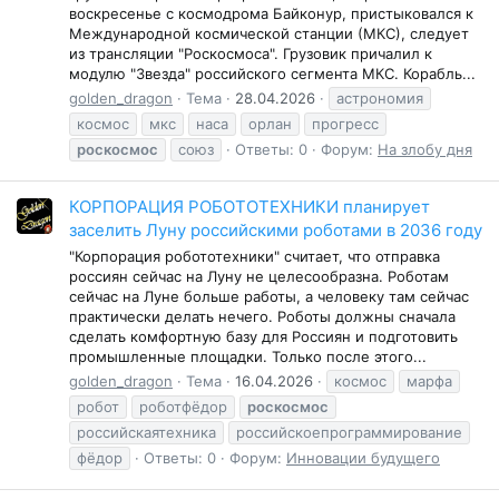
воскресенье с космодрома Байконур, пристыковался к
Международной космической станции (МКС), следует
из трансляции "Роскосмоса". Грузовик причалил к
модулю "Звезда" российского сегмента МКС. Корабль...
golden_dragon
Тема
28.04.2026
астрономия
космос
мкс
наса
орлан
прогресс
роскосмос
союз
Ответы: 0
Форум:
На злобу дня
КОРПОРАЦИЯ РОБОТОТЕХНИКИ планирует
заселить Луну российскими роботами в 2036 году
"Корпорация робототехники" считает, что отправка
россиян сейчас на Луну не целесообразна. Роботам
сейчас на Луне больше работы, а человеку там сейчас
практически делать нечего. Роботы должны сначала
сделать комфортную базу для Россиян и подготовить
промышленные площадки. Только после этого...
golden_dragon
Тема
16.04.2026
космос
марфа
робот
роботфёдор
роскосмос
российскаятехника
российскоепрограммирование
фёдор
Ответы: 0
Форум:
Инновации будущего