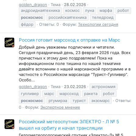
golden_dragon
Тема
28.02.2026
андроиднаятехника
космос
луна
марфа
робот
роскосмос
российскаятехника
теледроид
фёдор
Ответы: 0
Форум:
Технологии сегодня
Россия готовит марсоход к отправке на Марс
Добрый день уважаемы подписчики и читатели.
Сегодня праздничный день, 23 февраля 2026 года. Всех
причастных к этому дню поздравляем! Пока на
информационном поле тишина по нашей тематике
давайте вспомним о нашей марсианской программе и в
частносте о Российском марсаходе "Турист-Гулливер".
Особо...
golden_dragon
Тема
23.02.2026
астрономия
гулливер
марс
марсоход
ракета
робот
роскосмос
ртумирэа
турист
экзомарс
Ответы:
0
Форум:
Экспертное мнение
Российский метеоспутник ЭЛЕКТРО - Л № 5
вышел на орбиту и начал трансляции
Гидрометеорологический спутник «Электро-Л» № 5