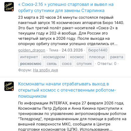
« Союз-2.1б » успешно стартовал и вывел на
орбиту спутники для замены Старлинка
23 марта в 20 часов 24 минуты состоялся первый
пакетный запуск 16 космических аппаратов Бюро 1440.
Это был третий полёт ракет-носителей «Союз-2» в
текущем году и 202-й вообще. Для России это
четвертый запуск в 2026 году. После выхода на
опорную орбиту спутники успешно отделились от...
golden_dragon
Тема
24.03.2026
бюро1440
интернет
космодром
космос
плесецк
ракета
роскосмос
связь
союз
спутник
Ответы: 0
Форум:
На злобу дня
Космонавты начали отрабатывать выход в
открытый космос с отечественным роботом-
помощником
По информации INTERFAX, вчера 27 февраля 2026 года,
Космонавты Петр Дубров и Анна Кикина приступили к
тренировкам по управлению антропоморфным роботом
"Теледроид", предназначенным для помощи в работе на
внешней поверхности МКС, сообщили в Центре
подготовки космонавтов (ЦПК). Использование...