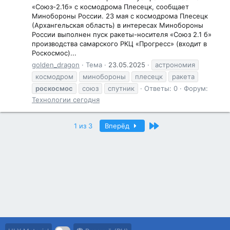
«Союз-2.1б» с космодрома Плесецк, сообщает
Минобороны России. 23 мая с космодрома Плесецк
(Архангельская область) в интересах Минобороны
России выполнен пуск ракеты-носителя «Союз 2.1 б»
производства самарского РКЦ «Прогресс» (входит в
Роскосмос)...
golden_dragon
Тема
23.05.2025
астрономия
космодром
минобороны
плесецк
ракета
роскосмос
союз
спутник
Ответы: 0
Форум:
Технологии сегодня
Последний
1 из 3
Вперёд