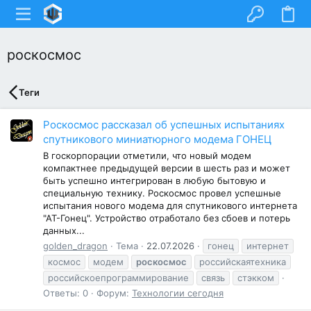
роскосмос
Теги
Роскосмос рассказал об успешных испытаниях
спутникового миниатюрного модема ГОНЕЦ
В госкорпорации отметили, что новый модем
компактнее предыдущей версии в шесть раз и может
быть успешно интегрирован в любую бытовую и
специальную технику. Роскосмос провел успешные
испытания нового модема для спутникового интернета
"АТ-Гонец". Устройство отработало без сбоев и потерь
данных...
golden_dragon
Тема
22.07.2026
гонец
интернет
космос
модем
роскосмос
российскаятехника
российскоепрограммирование
связь
стэкком
Ответы: 0
Форум:
Технологии сегодня