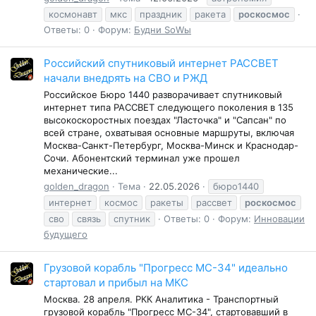
космонавт
мкс
праздник
ракета
роскосмос
Ответы: 0
Форум:
Будни SоWы
Российский спутниковый интернет РАССВЕТ
начали внедрять на СВО и РЖД
Российское Бюро 1440 разворачивает спутниковый
интернет типа РАССВЕТ следующего поколения в 135
высокоскоростных поездах "Ласточка" и "Сапсан" по
всей стране, охватывая основные маршруты, включая
Москва-Санкт-Петербург, Москва-Минск и Краснодар-
Сочи. Абонентский терминал уже прошел
механические...
golden_dragon
Тема
22.05.2026
бюро1440
интернет
космос
ракеты
рассвет
роскосмос
сво
связь
спутник
Ответы: 0
Форум:
Инновации
будущего
Грузовой корабль "Прогресс МС-34" идеально
стартовал и прибыл на МКС
Москва. 28 апреля. РКК Аналитика - Транспортный
грузовой корабль "Прогресс МС-34", стартовавший в