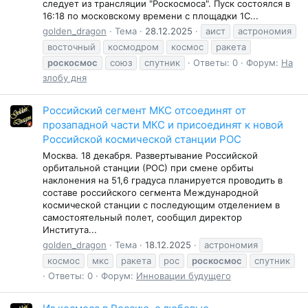
следует из трансляции "Роскосмоса". Пуск состоялся в
16:18 по московскому времени с площадки 1С...
golden_dragon
Тема
28.12.2025
аист
астрономия
восточный
космодром
космос
ракета
роскосмос
союз
спутник
Ответы: 0
Форум:
На
злобу дня
Российский сегмент МКС отсоединят от
прозападной части МКС и присоединят к новой
Российской космической станции РОС
Москва. 18 декабря. Развертывание Российской
орбитальной станции (РОС) при смене орбиты
наклонения на 51,6 градуса планируется проводить в
составе российского сегмента Международной
космической станции с последующим отделением в
самостоятельный полет, сообщил директор
Института...
golden_dragon
Тема
18.12.2025
астрономия
космос
мкс
ракета
рос
роскосмос
спутник
Ответы: 0
Форум:
Инновации будущего