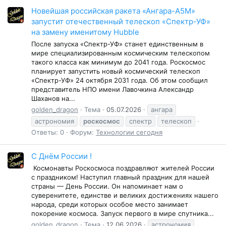
Новейшая российская ракета «Ангара-А5М»
запустит отечественный телескоп «Спектр-УФ»
на замену именитому Hubble
После запуска «Спектр-УФ» станет единственным в
мире специализированным космическим телескопом
такого класса как минимум до 2041 года. Роскосмос
планирует запустить новый космический телескоп
«Спектр-УФ» 24 октября 2031 года. Об этом сообщил
представитель НПО имени Лавочкина Александр
Шаханов на...
golden_dragon
Тема
05.07.2026
ангара
астрономия
роскосмос
спектр
телескоп
Ответы: 0
Форум:
Технологии сегодня
С Днём России !
‍ Космонавты Роскосмоса поздравляют жителей России
с праздником! Наступил главный праздник для нашей
страны — День России. Он напоминает нам о
суверенитете, единстве и великих достижениях нашего
народа, среди которых особое место занимает
покорение космоса. Запуск первого в мире спутника...
golden_dragon
Тема
12.06.2026
астрономия