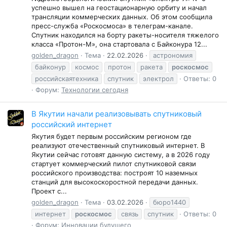
успешно вышел на геостационарную орбиту и начал
трансляции коммерческих данных. Об этом сообщила
пресс-служба «Роскосмоса» в телеграм-канале.
Спутник находился на борту ракеты-носителя тяжелого
класса «Протон-М», она стартовала с Байконура 12...
golden_dragon
Тема
22.02.2026
астрономия
байконур
космос
протон
ракета
роскосмос
российскаятехника
спутник
электрол
Ответы: 0
Форум:
Технологии сегодня
В Якутии начали реализовывать спутниковый
российский интернет
Якутия будет первым российским регионом где
реализуют отечественный спутниковый интернет. В
Якутии сейчас готовят данную систему, а в 2026 году
стартует коммерческий пилот спутниковой связи
российского производства: построят 10 наземных
станций для высокоскоростной передачи данных.
Проект с...
golden_dragon
Тема
03.02.2026
бюро1440
интернет
роскосмос
связь
спутник
Ответы: 0
Форум:
Инновации будущего