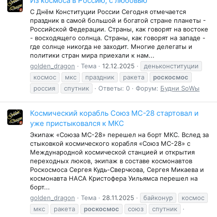
Из космоса в Россию, с любовью
С Днём Конституции России Сегодня отмечается
праздник в самой большой и богатой стране планеты -
Российской Федерации. Страны, как говорят на востоке
- восходящего солнца. Страны, как говорят на западе -
где солнце никогда не заходит. Многие делегаты и
политики стран мира приехали к нам...
golden_dragon
Тема
12.12.2025
деньконституции
космос
мкс
праздник
ракета
роскосмос
россия
спутник
Ответы: 0
Форум:
Будни SоWы
Космический корабль Союз МС-28 стартовал и
уже пристыковался к МКС
Экипаж «Союза МС-28» перешел на борт МКС. Вслед за
стыковкой космического корабля «Союз МС-28» с
Международной космической станцией и открытия
переходных люков, экипаж в составе космонавтов
Роскосмоса Сергея Кудь-Сверчкова, Сергея Микаева и
космонавта НАСА Кристофера Уильямса перешел на
борт...
golden_dragon
Тема
28.11.2025
байконур
космос
мкс
ракета
роскосмос
союз
спутник