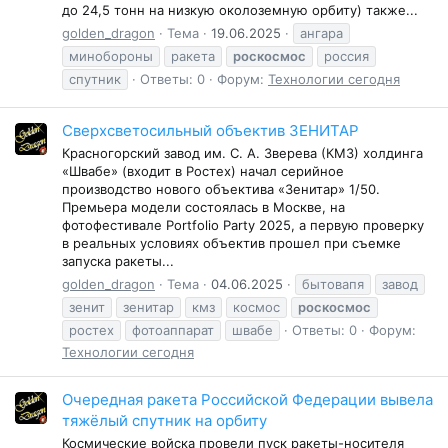
до 24,5 тонн на низкую околоземную орбиту) также...
golden_dragon
Тема
19.06.2025
ангара
минобороны
ракета
роскосмос
россия
спутник
Ответы: 0
Форум:
Технологии сегодня
Сверхсветосильный объектив ЗЕНИТАР
Красногорский завод им. С. А. Зверева (КМЗ) холдинга
«Швабе» (входит в Ростех) начал серийное
производство нового объектива «Зенитар» 1/50.
Премьера модели состоялась в Москве, на
фотофестивале Portfolio Party 2025, а первую проверку
в реальных условиях объектив прошел при съемке
запуска ракеты...
golden_dragon
Тема
04.06.2025
бытовапя
завод
зенит
зенитар
кмз
космос
роскосмос
ростех
фотоаппарат
швабе
Ответы: 0
Форум:
Технологии сегодня
Очередная ракета Российской Федерации вывела
тяжёлый спутник на орбиту
Космические войска провели пуск ракеты-носителя