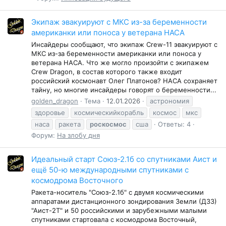
Экипаж эвакуируют с МКС из-за беременности
американки или поноса у ветерана НАСА
Инсайдеры сообщают, что экипаж Crew-11 эвакуируют с
МКС из-за беременности американки или поноса у
ветерана НАСА. Что же могло произойти c экипажем
Crew Dragon, в состав которого также входит
российский космонавт Олег Платонов? НАСА сохраняет
тайну, но многие инсайдеры говорят о беременности...
golden_dragon
Тема
12.01.2026
астрономия
здоровье
космическийкорабль
космос
мкс
наса
ракета
роскосмос
сша
Ответы: 4
Форум:
На злобу дня
Идеальный старт Союз-2.1б со спутниками Аист и
ещё 50-ю международными спутниками с
космодрома Восточного
Ракета-носитель "Союз-2.1б" с двумя космическими
аппаратами дистанционного зондирования Земли (ДЗЗ)
"Аист-2Т" и 50 российскими и зарубежными малыми
спутниками стартовала с космодрома Восточный,