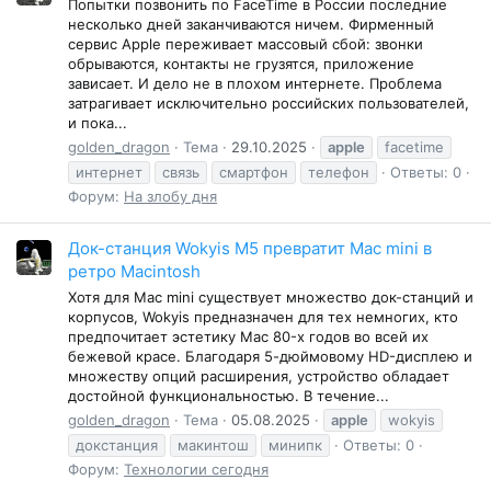
Попытки позвонить по FaceTime в России последние
несколько дней заканчиваются ничем. Фирменный
сервис Apple переживает массовый сбой: звонки
обрываются, контакты не грузятся, приложение
зависает. И дело не в плохом интернете. Проблема
затрагивает исключительно российских пользователей,
и пока...
golden_dragon
Тема
29.10.2025
apple
facetime
интернет
связь
смартфон
телефон
Ответы: 0
Форум:
На злобу дня
Док-станция Wokyis M5 превратит Mac mini в
ретро Macintosh
Хотя для Mac mini существует множество док-станций и
корпусов, Wokyis предназначен для тех немногих, кто
предпочитает эстетику Mac 80-х годов во всей их
бежевой красе. Благодаря 5-дюймовому HD-дисплею и
множеству опций расширения, устройство обладает
достойной функциональностью. В течение...
golden_dragon
Тема
05.08.2025
apple
wokyis
докстанция
макинтош
минипк
Ответы: 0
Форум:
Технологии сегодня