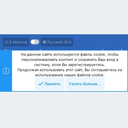
UI.X Material
Русский (RU)
Правила ресурса
Политика конфиденциальности
Справка
На данном сайте используются файлы cookie, чтобы
персонализировать контент и сохранить Ваш вход в
R
S
систему, если Вы зарегистрируетесь.
S
Продолжая использовать этот сайт, Вы соглашаетесь на
®
Community platform by XenForo
© 2010-2023 XenForo Ltd.
использование наших файлов cookie.
Принять
Узнать больше...
Сверху
Снизу