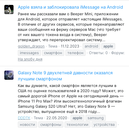
Apple взяла и заблокировала iMessage на Android
Ранее мы рассказали вам о Beeper Mini, приложении
для Android, которое отправляет настоящие iMessages.
В отличие от других сервисов, которые перенаправляют
ваши сообщения на ферму серверов Mac (что требует
от них вашего токена входа в систему), Beeper
утверждает, что перепроектировал систему...
golden_dragon
Тема
11.12.2023
android
apple
imessages
смартфон
телефон
Ответы: 0
Форум:
На злобу дня
Galaxy Note 9 двухлетней давности оказался
лучшим смартфоном
Как вы думаете, какой смартфон является лучшим в
США по оценке пользователей в 2020 году? Может, это
самый дорогой iPhone от Apple на сегодняшний день —
iPhone 11 Pro Max? Или высокотехнологичный флагман
Samsung Galaxy S20 Ultra? Нет, это Galaxy Note 9 —
устройство, выпущенное ещё в 2018 году...
DDDTK
Тема
22.05.2020
apple
samsung
новости
смартфоны
технологии
устройства