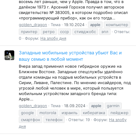
восемь лет раньше, чем у Apple. Правда в том, что в
далёком 1973 г. Арсений Горохов получил авторское
свидетельство № 383005, в котором подробно описал
«программирующий прибор», как он его тогда...
golden_dragon
Тема
19.10.2024
apple
компьютер
принтер
ретро
ссср
стивджобс
эпл
Ответы:
0
Форум:
На злобу дня
Западные мобильные устройства убьют Вас и
вашу семью в любой момент
Вчера запад применил новое гибридное оружие на
Ближнем Востоке. Западные спецслужбы удалённо
отдали команды на подрыв мобильных устройств в
Сирии, Ливане, Палестине. По мнению инсайдеров, под
угрозой любой человек в мире, который пользуется
мобильным устройством западного бренда типа:
Apple...
golden_dragon
Тема
18.09.2024
apple
garmin
google
motorola
израиль
кибератака
пейджер
смартфон
телефон
Ответы: 19
Форум:
На злобу
дня