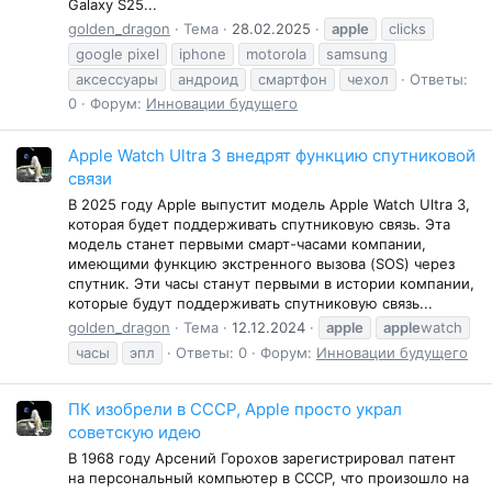
Galaxy S25...
golden_dragon
Тема
28.02.2025
apple
clicks
google pixel
iphone
motorola
samsung
аксессуары
андроид
смартфон
чехол
Ответы:
0
Форум:
Инновации будущего
Apple Watch Ultra 3 внедрят функцию спутниковой
связи
В 2025 году Apple выпустит модель Apple Watch Ultra 3,
которая будет поддерживать спутниковую связь. Эта
модель станет первыми смарт-часами компании,
имеющими функцию экстренного вызова (SOS) через
спутник. Эти часы станут первыми в истории компании,
которые будут поддерживать спутниковую связь...
golden_dragon
Тема
12.12.2024
apple
apple
watch
часы
эпл
Ответы: 0
Форум:
Инновации будущего
ПК изобрели в СССР, Apple просто украл
советскую идею
В 1968 году Арсений Горохов зарегистрировал патент
на персональный компьютер в СССР, что произошло на