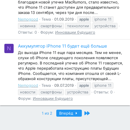
благодаря новой утечке MacRumors, стало известно,
что iPhone 11 станет доступен для предварительного
заказа 13 сентября, через три дня после...
Nemogood
Тема
01.09.2019
apple
iphone 11
новинка
смартфоны
технологии
устройства
Ответы: 0
Форум:
Инновации будущего
Аккумулятор iPhone 11 будет ещё больше
N
До выхода iPhone 11 еще пара месяцев. Тем не менее,
слухи об iPhone следующего поколения появляются
регулярно. В последней утечке об iPhone 11 говорится,
что Apple переработала конструкцию платы будущих
iPhone. Сообщается, что компания отошла от своей L-
образной конструкции платы, присутствующей...
Nemogood
Тема
09.07.2019
apple
iphone 11
новости
смартфоны
устройства
Ответы: 0
Форум:
Инновации будущего
Последний
1 из 2
Вперёд