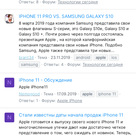
Ответы: 8
Форум:
Технологии сегодня
IPHONE 11 PRO VS. SAMSUNG GALAXY S10
8 марта 2019 года компания Samsung представила свои
новые флагманы S-серии, это Galaxy S10e, Galaxy S10 и
Galaxy S10 +. Почти ровно через полгода состоялась
презентация Apple , на которой калифорнийская
компания представила свои новые iPhone. Подобно
Samsung, Apple также представила три новых...
brant34
Тема
23.11.2019
android
apple
ios
samsung
Ответы: 4
Форум:
Технологии сегодня
iPhone 11 - Обсуждение
N
Apple iPhone11
Nemogood
Тема
17.09.2019
apple
iphone 11
Ответы: 1
Форум:
Apple iPhone
Стали известны даты начала продаж iPhone 11
N
Apple готовится к выпуску своего нового iPhone 11 и
многочисленные утечки дают нам достаточно четкое
представление о том, чего ожидать от новинок. Теперь,