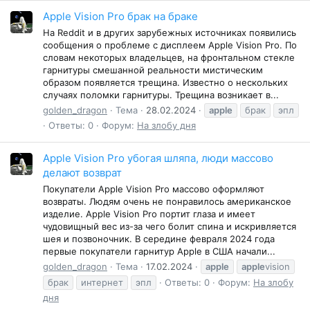
Apple Vision Pro брак на браке
На Reddit и в других зарубежных источниках появились
сообщения о проблеме с дисплеем Apple Vision Pro. По
словам некоторых владельцев, на фронтальном стекле
гарнитуры смешанной реальности мистическим
образом появляется трещина. Известно о нескольких
случаях поломки гарнитуры. Трещина возникает в...
golden_dragon
Тема
28.02.2024
apple
брак
эпл
Ответы: 0
Форум:
На злобу дня
Apple Vision Pro убогая шляпа, люди массово
делают возврат
Покупатели Apple Vision Pro массово оформляют
возвраты. Людям очень не понравилось американское
изделие. Apple Vision Pro портит глаза и имеет
чудовищный вес из-за чего болит спина и искривляется
шея и позвоночник. В середине февраля 2024 года
первые покупатели гарнитур Apple в США начали...
golden_dragon
Тема
17.02.2024
apple
apple
vision
брак
интернет
эпл
Ответы: 0
Форум:
На злобу
дня