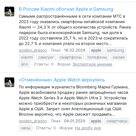
В России Xiaomi обогнал Apple и Samsung
Самыми распространёнными в сети компании МТС в
2023 году оказались смартфоны китайской компании
Xiaomi — 24,3 % от общего количества устройств. Ранее
лидером была южнокорейская Samsung, чья доля в
2022 году составляла 25,7 %, но в 2023-м сократилась
до 22,7 % и компания упала на второе место...
golden_dragon
Тема
16.02.2024
apple
samsung
xiaomi
самсунг
смартфоны
телефоны
хаоми
эпл
Ответы: 0
Форум:
Экспертное мнение
«Отменённые» Apple Watch вернулись
По информации журналиста Bloomberg Марка Гурмана,
Apple возобновила продажу ранее запрещённых часов
Apple Watch Series 9 и Apple Watch Ultra 2. Устройства
можно приобрести в некоторых розничных магазинах
Apple в США. Запрет снял Апелляционный суд США.
Вполне вероятно, что Apple сможет продавать...
golden_dragon
Тема
04.01.2024
apple
смартчасы
часы
Ответы: 0
Форум:
На злобу дня