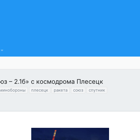
з – 2.1б» с космодрома Плесецк
минобороны
плесецк
ракета
союз
спутник