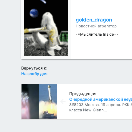
о
д
а
р
golden_dragon
н
Новостной агрегатор
о
с
-=Мыслитель Inside=-
т
и
:
Вернуться к:
На злобу дня
Предыдущая:
&#8203;Москва. 19 апреля. РКК 
класса New Glenn...