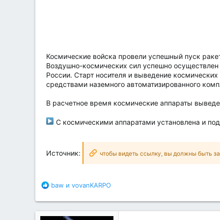
а
Космические войска провели успешный пуск ракет
Воздушно-космических сил успешно осуществлен 
России. Старт носителя и выведение космических 
средствами наземного автоматизированного компл
В расчетное время космические аппараты выведе
С космическими аппаратами установлена и под
Источник:
чтобы видеть ссылку, вы должны быть з
Б
baw
и
vovanKARPO
л
а
г