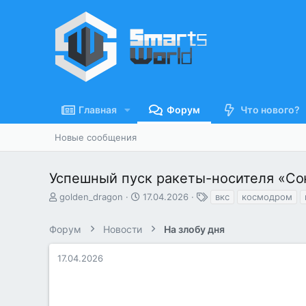
Главная
Форум
Что нового?
Новые сообщения
Успешный пуск ракеты-носителя «Сою
А
Д
Т
golden_dragon
17.04.2026
вкс
космодром
в
а
е
т
т
г
Форум
Новости
На злобу дня
о
а
и
р
н
т
а
17.04.2026
е
ч
м
а
ы
л