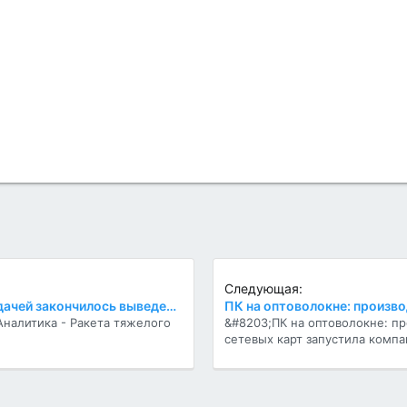
Следующая:
Очередной американской неудачей закончилось выведение на орбиту спутника связи
Аналитика - Ракета тяжелого
&#8203;ПК на оптоволокне: п
сетевых карт запустила компан