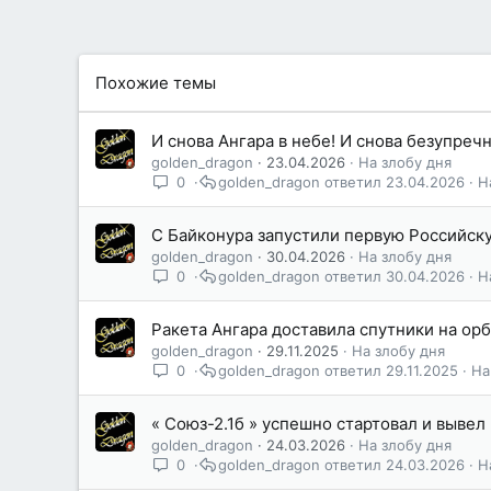
Похожие темы
И снова Ангара в небе! И снова безупреч
golden_dragon
23.04.2026
На злобу дня
0
golden_dragon
23.04.2026
Н
С Байконура запустили первую Российск
golden_dragon
30.04.2026
На злобу дня
0
golden_dragon
30.04.2026
Н
Ракета Ангара доставила спутники на орб
golden_dragon
29.11.2025
На злобу дня
0
golden_dragon
29.11.2025
На
« Союз-2.1б » успешно стартовал и вывел
golden_dragon
24.03.2026
На злобу дня
0
golden_dragon
24.03.2026
Н