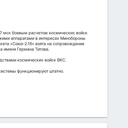
:17 мск боевым расчетом космических войск
скими аппаратами в интересах Минобороны
акета «Союз-2.1б» взята на сопровождение
а имени Германа Титова.
дствами космических войск ВКС.
системы функционируют штатно.