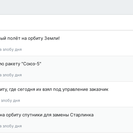
ный полëт на орбиту Земли!
а злобу дня
ую ракету "Союз-5"
а злобу дня
иту, где сегодня их взял под управление заказчик
 злобу дня
 на орбиту спутники для замены Старлинка
а злобу дня