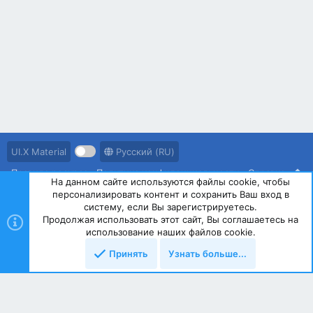
UI.X Material
Русский (RU)
Правила ресурса
Политика конфиденциальности
Справка
На данном сайте используются файлы cookie, чтобы
персонализировать контент и сохранить Ваш вход в
R
S
систему, если Вы зарегистрируетесь.
S
Продолжая использовать этот сайт, Вы соглашаетесь на
®
Community platform by XenForo
© 2010-2023 XenForo Ltd.
использование наших файлов cookie.
Принять
Узнать больше...
Сверху
Снизу