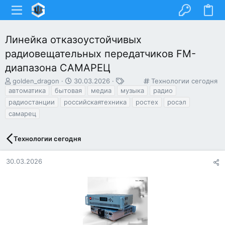
Линейка отказоустойчивых
радиовещательных передатчиков FM-
диапазона САМАРЕЦ
А
Д
Т
К
golden_dragon
30.03.2026
Технологии сегодня
в
а
е
а
автоматика
бытовая
медиа
музыка
радио
т
т
г
т
радиостанции
российскаятехника
ростех
росэл
о
а
и
е
самарец
р
н
г
т
а
о
е
ч
р
Технологии сегодня
м
а
и
ы
л
я
30.03.2026
а