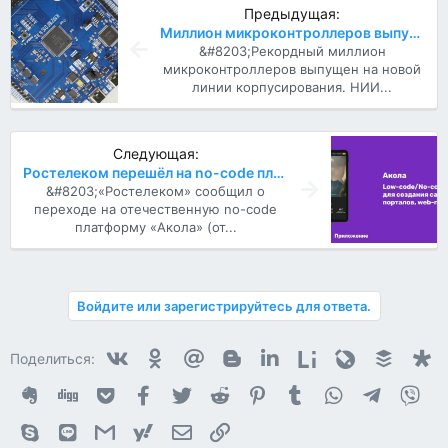
Предыдущая:
Миллион микроконтроллеров выпущен на новой линии корпусирования НИИЭТ
&#8203;Рекордный миллион
микроконтроллеров выпущен на новой
линии корпусирования. НИИ...
Следующая:
Ростелеком перешёл на no-code платформу АКОЛА
&#8203;«Ростелеком» сообщил о
переходе на отечественную no-code
платформу «Акола» (от...
Войдите или зарегистрируйтесь для ответа.
Vkontakte
Odnoklassniki
Mail.ru
Blogger
Linkedin
Liveinternet
Livejournal
Buffer
D
Поделиться:
Evernote
Digg
Getpocket
Facebook
Twitter
Reddit
Pinterest
Tumblr
WhatsApp
Telegram
Vib
Skype
Line
Gmail
yahoomail
Электронная почта
Ссылка