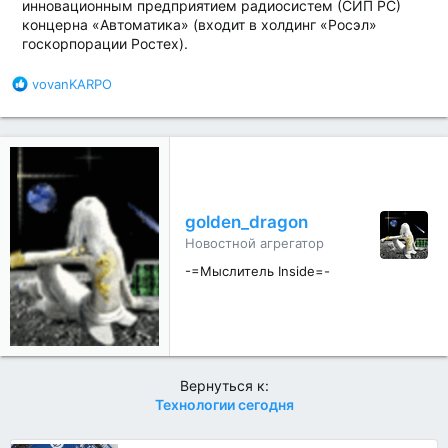
инновационным предприятием радиосистем (СИП РС)
концерна «Автоматика» (входит в холдинг «Росэл»
госкорпорации Ростех).
Б
vovanKARPO
л
а
г
о
д
а
р
golden_dragon
н
Новостной агрегатор
о
с
-=Мыслитель Inside=-
т
и
:
Вернуться к:
Технологии сегодня