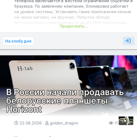
телефона заключается в жестком ограничении соцсетей и
браузера. По заявлению компании, блокировка работает
на уровне системы. Установить такие приложения нельзя
ни через магазин, ни вручную. Попытки обхода
дополнительно ограничиваются через DNS-фильтрацию.
Продолжить...
При этом устройство не ориентируется исключительно на
офлайн-активность. В нем остаются карты, QR-коды и
базовые интернет-сервисы. А приложения
На злобу дня
устанавливаются через собственный магазин Commostore.
В этом магазине действует белый список: доступ
получают только одобренные программы. Соцсети и
браузеры туда не попадают по задумке разработчиков.
Зато мессенджеры вроде WhatsApp* и утилиты
сохраняются.
В России начали продавать
белорусские планшеты
Horizont
22.06.2026
golden_dragon
194
0
Телефон работает на Sailfish OS с поддержкой...