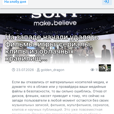
На злобу дня
Легально приобрести мини-НПЗ могут только компании,
прошедшие сертификацию и получившие лицензию
Ростехнадзора. За запуск «самовара» в поле или на даче
грозит уголовная ответственность. Однако после
оформления всех разрешений оборудование может
работать в рамках закона. Сейчас на рынке представлены
установки мощностью до 100 кубометров сырья в сутки.
На западе начали удалять
Владимир Путин поддержал создание сети малых НПЗ,
фильмы, игры, сериалы,
отметив, что крупные заводы находятся под угрозой...
клипы из облачных
хранилищ...
23.07.2026
golden_dragon
159
0
Если вы отказались от материальных носителей медиа, и
думаете что в облаке или у провайдера ваши медийные
файлы в безопасности, то вы сильно ошиблись. Отказ от
дисков, флешек, кассет приводит к тому, что сейчас на
западе пользователи в любой момент остаются без своих
музыкальных записей, фильмов, мультфильмов, сериалов,
клипов и научных публикаций. Это уже повсеместная