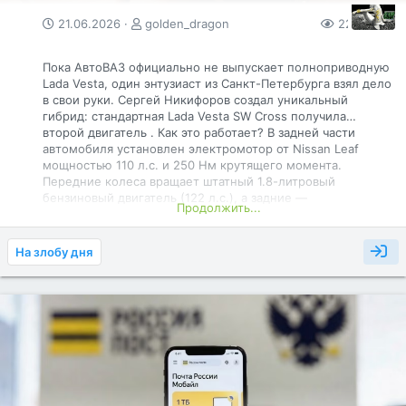
21.06.2026
golden_dragon
225
0
Пока АвтоВАЗ официально не выпускает полноприводную
Lada Vesta, один энтузиаст из Санкт-Петербурга взял дело
в свои руки. Сергей Никифоров создал уникальный
гибрид: стандартная Lada Vesta SW Cross получила…
второй двигатель . Как это работает? В задней части
автомобиля установлен электромотор от Nissan Leaf
мощностью 110 л.с. и 250 Нм крутящего момента.
Передние колеса вращает штатный 1.8-литровый
бензиновый двигатель (122 л.с.), а задние —
Продолжить...
электромотор. Получилась схема, аналогичная
гибридному полному приводу . Результат: Разгон до 100
км/ч сократился с 12.7 секунды у стандартной версии до
На злобу дня
всего 6.7 секунды у гибрида. На одной электротяге
автомобиль способен проехать до 40 км . Это отличный
пример того, как народные умельцы создают то, что пока
не могут предложить заводы.