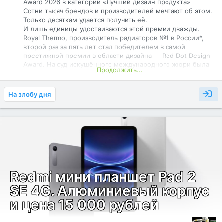
Award 2026 в категории «Лучший дизайн продукта»
Сотни тысяч брендов и производителей мечтают об этом.
«Пока рано говорить о...
Только десяткам удается получить её.
И лишь единицы удостаиваются этой премии дважды.
Royal Thermo, производитель радиаторов №1 в России*,
второй раз за пять лет стал победителем в самой
престижной премии в области дизайна ― Red Dot Design
Award. На суд искушённого международного жюри была
Продолжить...
представлена новейшая разработка в области
интеллектуального климата в доме ― умная термоголовка
Smart Heat 2.0. Ключевое решение, лежащее в основе
На злобу дня
всей концепции, ― монолитная конструкция: гайка
крепления, традиционно разрушающая визуальную
целостность устройства, интегрирована в корпус. Умная
термоголовка становится идеальным продолжением
дизайнерских радиаторов Royal Thermo. Эти радиаторы
давно воспринимаются не только как отопительное
оборудование, но и как стильные предметы интерьера.
Особое внимание R&D-команда Royal...
Redmi мини планшет Pad 2
SE 4G. Алюминиевый корпус
и цена 15 000 рублей