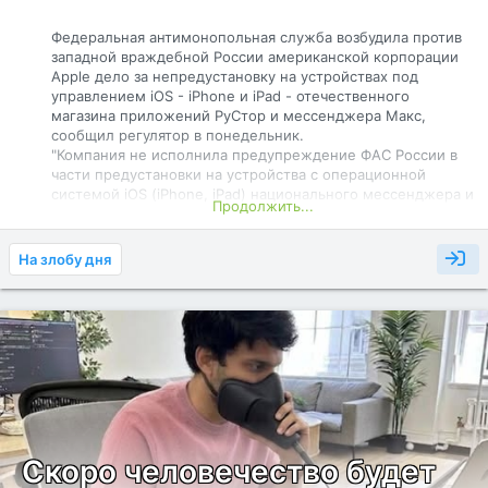
Федеральная антимонопольная служба возбудила против
западной враждебной России американской корпорации
Apple дело за непредустановку на устройствах под
управлением iOS - iPhone и iPad - отечественного
магазина приложений РуСтор и мессенджера Maкс,
сообщил регулятор в понедельник.
"Компания не исполнила предупреждение ФАС России в
части предустановки на устройства с операционной
системой iOS (iPhone, iPad) национального мессенджера и
Продолжить...
отечественного магазина приложений. В соответствии с
Законом о защите конкуренции и ранее сложившейся
правоприменительной практикой в отношении Apple,
На злобу дня
которая была подтверждена судебными инстанциями,
служба возбудила дело в отношении компании", -
сообщила ФАС.
«Макс»
(до 2026 —
Max
) — российский мессенджер,
являющийся внутренним сервисом одноимённой
цифровой платформы. Также в платформу интегрированы
внешние сервисы (цифровой ID и т. д.). Платформа
основана в 2025 году технологической компанией VK,
разрабатывается её...
Скоро человечество будет