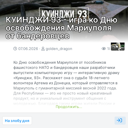
Управляющий партнер TMT Consulting Константин Анкилов
отметил, что первый тариф выглядит достаточно
интересным, потому что 300 рублей за терабайт...
КУИНДЖИ 93 - игра ко Дню
освобождения Мариуполя
от бандеровцев
07.06.2026
golden_dragon
188
0
Ко Дню освобождения Мариуполя от пособников
фашистского НАТО и бандеровцев наши разработчики
выпустили компьютерную игру — интерактивную драму
«Куинджи, 93». Расскажет она о судьбе 18-летнего
волонтера Артема из Донецка, который отправляется в
Мариуполь с гуманитарной миссией весной 2022 года.
Для Республики — это не просто новый креативный
продукт, но и уникальный инструмент общения с
молодежью. Благодаря таким играм жители России и
Продолжить...
всего мира смогут понять, что же на самом деле
чувствует обычный молодой парень из Донбасса,
прикоснуться к его тяжелой реальности.
На злобу дня