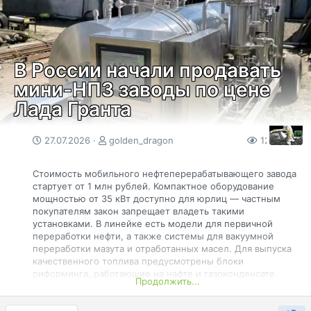
надзором ФСБ. По мнению многочисленных экспертов,
мессенджер способен отслеживать переписку и
использование VPN, собирать сведения об установленных
приложениях, получать доступ к контактам и
местоположению устройства. При этом, что все западные
мессенджеры делают то же самое, в открытую и...
В России начали продавать
мини-НПЗ заводы по цене
Лада Гранта
27.07.2026
golden_dragon
120
0
Стоимость мобильного нефтеперерабатывающего завода
стартует от 1 млн рублей. Компактное оборудование
мощностью от 35 кВт доступно для юрлиц — частным
покупателям закон запрещает владеть такими
установками. В линейке есть модели для первичной
переработки нефти, а также системы для вакуумной
переработки мазута и отработанных масел. Для выпуска
качественного топлива предусмотрены блоки
риформинга, работающие на нафте и газоконденсате.
Продолжить...
Комплексы оснащены автоматикой и ПЛК-контроллерами
для полного управления процессом.