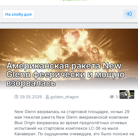
захватили интернет. В 2025 году на автоматизированный
трафик приходилось уже 53% всего веб-трафика, тогда
как на реальных людей — только 47%. При этом около
На злобу дня
40% всех ботов классифицируются как вредоносные.
Атаки с использованием искусственного интеллекта
выросли за год в 12,5 раза.
Новый этап: эпоха ИИ-агентов
Отчет фиксирует фундаментальный сдвиг: боты больше не
ограничиваются простыми задачами вроде сбора данных
или атак методом перебора. Появилась новая категория —
Американская ракета New
агенты ИИ, которые могут самостоятельно...
Glenn феерически и мощно
взорвалась
29.05.2026
golden_dragon
185
0
New Glenn взорвалась на стартовой площадке, ночью 29
мая тяжелая ракета New Glenn американской компании
Blue Origin взорвалась во время предполётных огневых
испытаний на стартовом комплексе LC-36 на мысе
Канаверал. По ощущениям очевидцев, это было похоже на