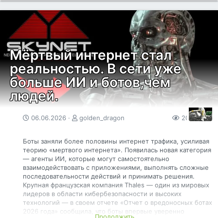
Игра доступна на площадках Steam и VK PLAY. Она
бесплатна и посвящена волонтерам, погибшим при
исполнении своего гражданского долга. Большое спасибо
команде разработчиков!
Мёртвый интернет стал
реальностью. В сети уже
больше ИИ и ботов,чем
людей.
06.06.2026
golden_dragon
204
0
Боты заняли более половины интернет трафика, усиливая
теорию «мертвого интернета». Появилась новая категория
— агенты ИИ, которые могут самостоятельно
взаимодействовать с приложениями, выполнять сложные
последовательности действий и принимать решения.
Крупная французская компания Thales — один из мировых
лидеров в области кибербезопасности и высоких
технологий — в своем отчете «Отчет о вредоносных ботах
2026 года» сообщила, что боты впервые уверенно
Продолжить...