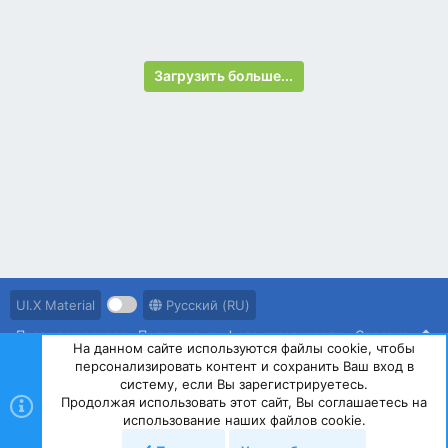
стоит отметить разъём для наушников, Wi-Fi 5, Bluetooth
5.0, массу 400 г и толщину 7,4 мм.
Загрузить больше...
UI.X Material
Русский (RU)
Правила ресурса
Политика конфиденциальности
Справка
На данном сайте используются файлы cookie, чтобы
персонализировать контент и сохранить Ваш вход в
R
S
систему, если Вы зарегистрируетесь.
S
Продолжая использовать этот сайт, Вы соглашаетесь на
®
Community platform by XenForo
© 2010-2023 XenForo Ltd.
использование наших файлов cookie.