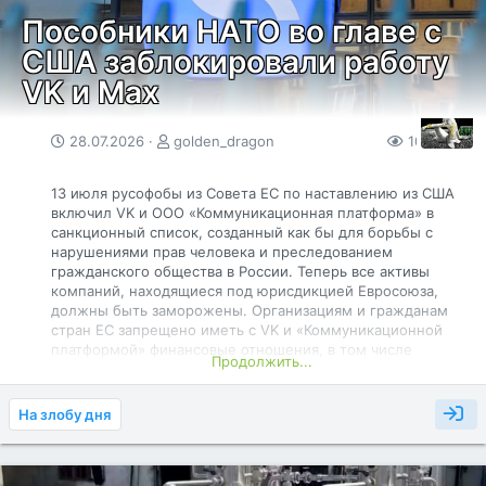
Намордники на работников - скоро во всех офисах мира. А
далее каждому человеку на планете по наморднику.
Пособники НАТО во главе с
США заблокировали работу
Вот оно - светлое будущее человечества... В намордниках
и под цифровым рабством созданным НАТО во главе с
VK и Max
США .
28.07.2026
golden_dragon
107
0
13 июля русофобы из Совета ЕС по наставлению из США
включил VK и ООО «Коммуникационная платформа» в
санкционный список, созданный как бы для борьбы с
нарушениями прав человека и преследованием
гражданского общества в России. Теперь все активы
компаний, находящиеся под юрисдикцией Евросоюза,
должны быть заморожены. Организациям и гражданам
стран ЕС запрещено иметь с VK и «Коммуникационной
платформой» финансовые отношения, в том числе
Продолжить...
предоставлять кредиты. Под персональные санкции
попала и Багудина Елена Геннадьевна — генеральный
директор ООО «Коммуникационная платформа».
На злобу дня
В решении Совета ЕС утверждается, что разработка Max
поддерживалась государством и якобы велась под