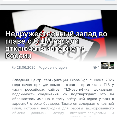
суперпользователя. Он может читать переписку в
зашифрованных мессенджерах WhatsApp, Signal, Telegram,
включать микрофон и камеру, копировать фотографии и
отслеживать местоположение в реальном времени. ​
Недружественный запад во
главе с США начали
отключать интернет в
России
С помощью этого приложения нынешний нацистский
Израиль выследил и убил многих палестинских и
иранских лидеров. Долгое...
28.06.2026
golden_dragon
189
0
Западный центр сертификации GlobalSign с июня 2026
года начал принудительно отзывать сертификаты TLS у
части российских сайтов. TLS-сертификат доказывает
подлинность соединения: он подтверждает, что вы
обращаетесь именно к тому сайту, чей адрес указан в
адресной строке браузера. Также он содержит открытый
ключ, который необходим для работы зашифрованного
обмена данными между интернет-ресурсами и