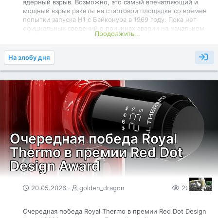
ядерный взрыв. Возможно, это самый впечатляющий и
мощный взрыв ракеты на стартовой площадке со времен
попытки запуска Н1 с Байконура в 1969 году. Пока нет
официальных сведений о причинах аварии на начальном
Продолжить...
этапе огневых испытаний. Источники сообщают, что
проблема, по всей видимости, началась в двигательном
отсеке, где находятся семь метан-кислородных
На злобу дня
двигателей BE-4. В результате аварии никто не пострадал,
но она нанесла значительный ущерб стартовой площадке
компании. Во время взрыва намного меньшей ракеты
Falcon 9 на стартовой площадке в 2016 году компании
SpaceX потребовалось более года, чтобы восстановить
стартовый комплекс LC-40.
Очередная победа Royal
Thermo в премии Red Dot
Design Award
20.05.2026
golden_dragon
208
0
Очередная победа Royal Thermo в премии Red Dot Design