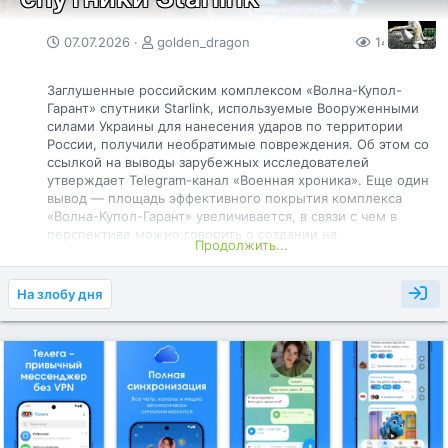
07.07.2026
golden_dragon
149
0
Заглушенные российским комплексом «Волна-Купол-
Гарант» спутники Starlink, используемые Вооруженными
силами Украины для нанесения ударов по территории
России, получили необратимые повреждения. Об этом со
ссылкой на выводы зарубежных исследователей
утверждает Telegram-канал «Военная хроника». Еще один
вывод — площадь эффективного покрытия комплекса
«Волна-Купол-Гарант» увеличивается, в связи с чем в
перспективе можно говорить о создании на
Продолжить...
определенных участках фронта радиоэлектронного
«колпака». Ранее Telegram-канал «Военный
осведомитель» заявил, что российские специалисты
На злобу дня
разработали комплекс радиоэлектронной борьбы «Волна-
Купол-Гарант», который глушит каналы спутниковой связи
Starlink.
«Первый и наиболее важный [вывод] заключается в том,
что в конечном итоге электронные компоненты
космических аппаратов, чьи орбитальные траектории
пролегают через зону активного глушения, так или иначе