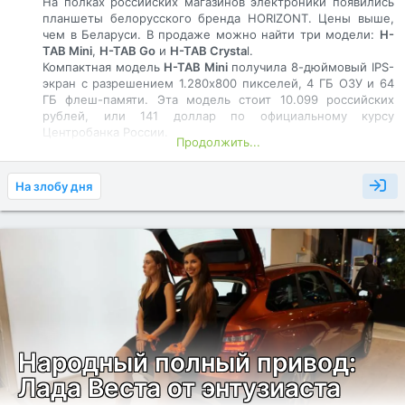
На полках российских магазинов электроники появились
планшеты белорусского бренда HORIZONT. Цены выше,
чем в Беларуси. В продаже можно найти три модели:
H-
TAB Mini
,
H-TAB Go
и
H-TAB Crysta
l.
Компактная модель
H-TAB Mini
получила 8-дюймовый IPS-
экран с разрешением 1.280x800 пикселей, 4 ГБ ОЗУ и 64
ГБ флеш-памяти. Эта модель стоит 10.099 российских
рублей, или 141 доллар по официальному курсу
Центробанка России.
Продолжить...
Модель
H-TAB Go
побольше: тут IPS-панель диагональю
10,1 дюйма с разрешением 1.280x800 пикселей, 4/128 ГБ
памяти и батарея на 4.000 мАч. Эта модель на прилавках
На злобу дня
продается за 13.599 российских рублей, или 190 долларов.
Наконец, флагманская модель
H-TAB Crystal
: тут экран на
10,95 дюйма, 6 ГБ ОЗУ и 128 ГБ постоянной памяти, а
также аккумулятор на 8.000 мАч. Есть основная и
фронтальная камеры с разрешением 13 Мп и 5 Мп
соответственно, а также поддержку 4G LTE и
навигационных систем GPS, ГЛОНАСС, Beidou и...​
Народный полный привод:
Лада Веста от энтузиаста