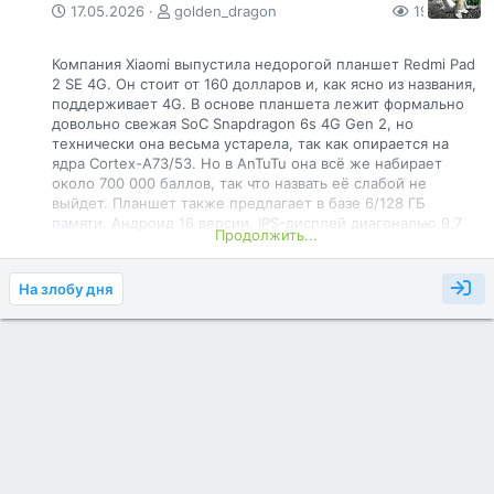
17.05.2026
golden_dragon
198
0
Компания Xiaomi выпустила недорогой планшет Redmi Pad
2 SE 4G. Он стоит от 160 долларов и, как ясно из названия,
поддерживает 4G. В основе планшета лежит формально
довольно свежая SoC Snapdragon 6s 4G Gen 2, но
технически она весьма устарела, так как опирается на
ядра Cortex-A73/53. Но в AnTuTu она всё же набирает
около 700 000 баллов, так что назвать её слабой не
выйдет. Планшет также предлагает в базе 6/128 ГБ
памяти. Андроид 16 версии. IPS-дисплей диагональю 9,7
Продолжить...
дюйма имеет разрешение 2048 х 1280 пикселей и яркость
600 кд/кв.м. Камер у гаджета две: тыльная 8-
мегапиксельная и фронталка на 5 Мп.
На злобу дня
Что касается автономности, за неё отвечает аккумулятор
ёмкостью 7600 мАч с 18-ваттной зарядкой. Из остального