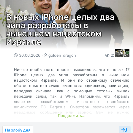
которых используют сторонние приложения или
«зеркала» при входе в мессенджер. 9 апреля Apple удалил
Telega из своего магазина приложений, а к середине
В новых iPhone целых два
месяца стал помечать его как вредоносное.
чипа разработаны в
«За год мы сделали удобное и...
нынешнем нацистском
Израиле
30.06.2026
golden_dragon
224
0
Ничего необычного, просто выяснилось, что в новых 17
iPhone целых два чипа разработаны в нынешнем
нацистском Израиле. И они по странному стечению
обстоятельств отвечают именно за радиосвязь, навигацию,
передачу сигнала, как с помощью сотовых вышек
передачи связи, так и WI-Fi. Напомним, что Израиль
является разработчиком известного еврейского
шпионского ПО Pegasus. Смартфон заражается через
невидимое сообщение или звонок. Вам не нужно
Продолжить...
переходить по ссылкам или скачивать файлы — эксплойт
срабатывает автоматически при обработке данных
системой. После активации Pegasus получает права
На злобу дня