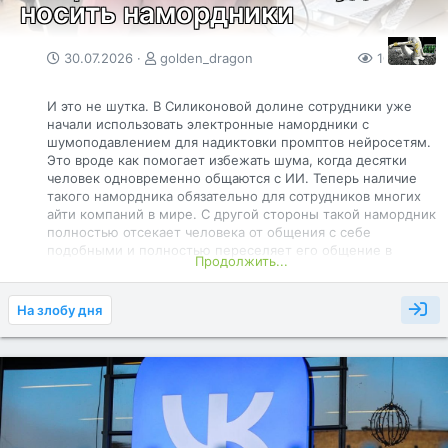
носить намордники
30.07.2026
golden_dragon
101
0
И это не шутка. В Силиконовой долине сотрудники уже
начали использовать электронные намордники с
шумоподавлением для надиктовки промптов нейросетям.
Это вроде как помогает избежать шума, когда десятки
человек одновременно общаются с ИИ. Теперь наличие
такого намордника обязательно для сотрудников многих
айти компаний в мире. С другой стороны такой намордник
полностью отсекает человека от общения с себе
подобными и полностью переселяет его общение в
Продолжить...
виртуальный мир подконтрольный мировым корпорациям
и политикам.
На злобу дня