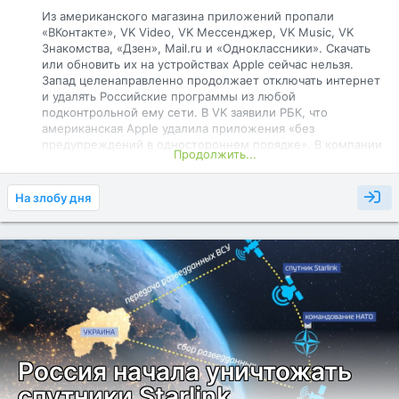
Из американского магазина приложений пропали
«ВКонтакте», VK Video, VK Мессенджер, VK Music, VK
Знакомства, «Дзен», Mail.ru и «Одноклассники». Скачать
или обновить их на устройствах Apple сейчас нельзя.
Запад целенаправленно продолжает отключать интернет
и удалять Российские программы из любой
подконтрольной ему сети. В VK заявили РБК, что
американская Apple удалила приложения «без
предупреждений в одностороннем порядке». В компании
Продолжить...
утверждают, что VK не находится под санкциями и не
фигурирует в санкционных списках.
На злобу дня
Уже установленные приложения на iPhone и iPad
продолжат работать, но в VK предупреждают о проблемах
с push-уведомлениями о сообщениях и важных событиях.
На Android приложения VK, по данным компании,
доступны в полном объёме.
Россия начала уничтожать
спутники Starlink