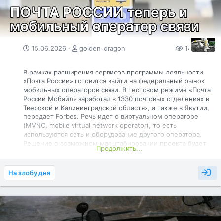
ПОЧТА РОССИИ теперь и
мобильный оператор связи
15.06.2026
golden_dragon
143
0
В рамках расширения сервисов программы лояльности
«Почта России» готовится выйти на федеральный рынок
мобильных операторов связи. В тестовом режиме «Почта
России Мобайл» заработал в 1330 почтовых отделениях в
Тверской и Калининградской областях, а также в Якутии,
передает Forbes. Речь идет о виртуальном операторе
(MVNO, mobile virtual network operator), то есть
используются сеть и оборудование другого оператора.
Решение о возможном масштабировании проекта будет
Продолжить...
приниматься через несколько месяцев. «Почта России
Мобайл» предоставляет два тарифа на выбор — терабайт
мобильного интернета и 500 минут звонков в месяц за
На злобу дня
300 рублей, а также три гигабайта мобильного интернета,
200 минут звонков и 200 смс-сообщений за 100-150
рублей. Второй рассчитан на пожилых людей, для его
подключения нужно пенсионное удостоверение.