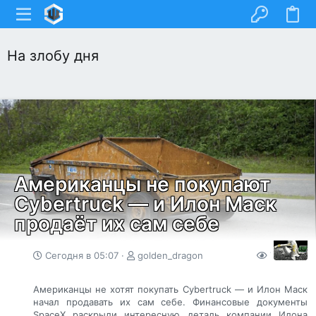
На злобу дня
Американцы не покупают
Сybertruck — и Илон Маск
продаёт их сам себе
Сегодня в 05:07
golden_dragon
74
0
Американцы не хотят покупать Сybertruck — и Илон Маск
начал продавать их сам себе. Финансовые документы
SpaceX раскрыли интересную деталь компании Илона