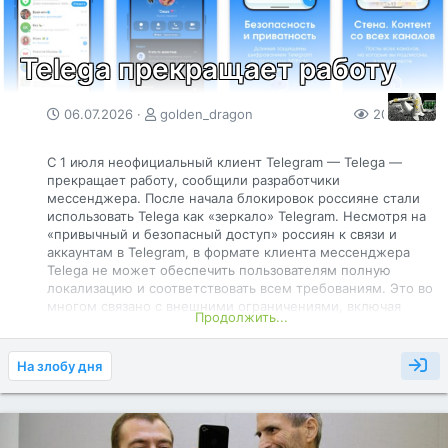
получат необратимые повреждения», — говорится в
публикации.
Как тогда же...
Telega прекращает работу
06.07.2026
golden_dragon
205
0
С 1 июля неофициальный клиент Telegram — Telega —
прекращает работу, сообщили разработчики
мессенджера. После начала блокировок россияне стали
использовать Telega как «зеркало» Telegram. Несмотря на
«привычный и безопасный доступ» россиян к связи и
аккаунтам в Telegram, в формате клиента мессенджера
Telega не может обеспечить пользователям полную
локализацию и соответствовать всем требованиям. Это во
многом связано с внешними ограничениями, включая
Продолжить...
удаление приложения мессенджера из App Store,
пояснили разработчики. Пользователям с активной
подпиской «Телега Плюс» пообещали вернуть деньги.
На злобу дня
Сроки возврата оплаты в сообщении не уточняются.
Санкции в отношении Telega начались еще в конце марта.
Telegram ввел маркировку для аккаунтов, владельцы