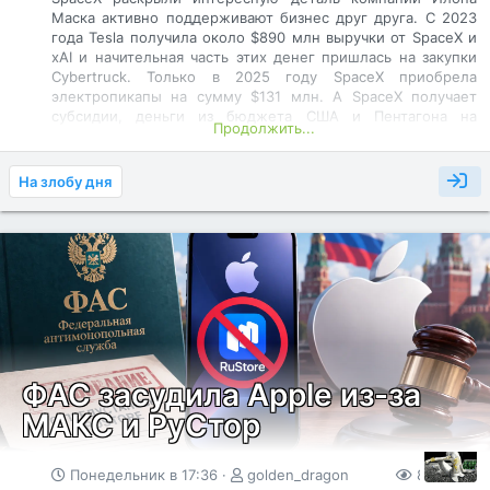
Маска активно поддерживают бизнес друг друга. С 2023
года Tesla получила около $890 млн выручки от SpaceX и
xAI и начительная часть этих денег пришлась на закупки
Cybertruck. Только в 2025 году SpaceX приобрела
электропикапы на сумму $131 млн. А SpaceX получает
субсидии, деньги из бюджета США и Пентагона на
Продолжить...
различные военные агрессии со стороны Дональда
Трампа при помощи космической системы Старлинк. А
ведь если вдуматься, то это эквивалентно примерно 1300–
На злобу дня
1800 автомобилей в зависимости от комплектации, а
реальные оценки — около 1700–1800 машин. По данным
регистраций, только в четвёртом квартале 2025 года
SpaceX купила более 1200 Cybertruck — это свыше 18%
всех продаж модели за период. Дополнительно закупки
делали и другие компании Маска — xAI, Neuralink и The
Boring Company. Такая активность совпадает с...​
ФАС засудила Apple из-за
МАКС и РуСтор
Понедельник в 17:36
golden_dragon
83
0