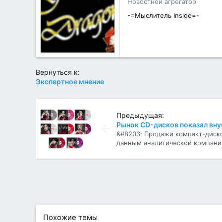
Новостной агрегатор
о
с
-=Мыслитель Inside=-
т
и
:
Вернуться к:
Экспертное мнение
Предыдущая:
&#8203; Продажи компакт-диско
данным аналитической компании
Похожие темы