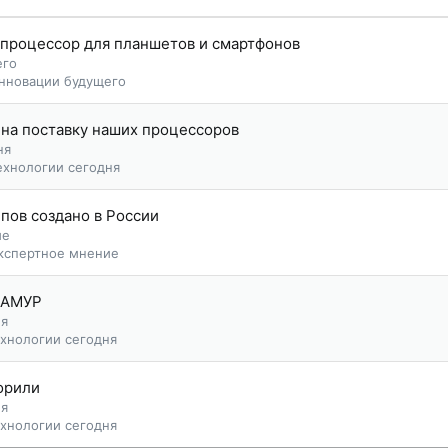
процессор для планшетов и смартфонов
его
нновации будущего
 на поставку наших процессоров
ня
ехнологии сегодня
пов создано в России
ие
кспертное мнение
2 АМУР
ня
ехнологии сегодня
орили
ня
ехнологии сегодня