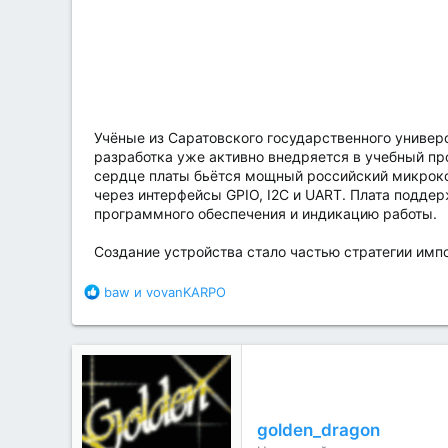
а
Учёные из Саратовского государственного универс
разработка уже активно внедряется в учебный пр
сердце платы бьётся мощный российский микроко
через интерфейсы GPIO, I2C и UART. Плата подде
программного обеспечения и индикацию работы.
Создание устройства стало частью стратегии имп
Б
baw
и
vovanKARPO
л
а
г
о
д
а
р
golden_dragon
н