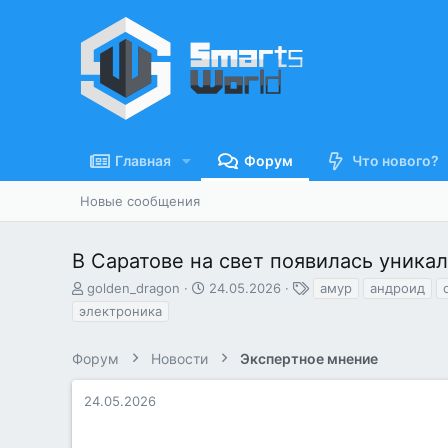
Главная
Форум
Что нового?
Новые сообщения
В Саратове на свет появилась уникал
А
Д
Т
golden_dragon
24.05.2026
амур
андроид
в
а
е
электроника
т
т
г
о
а
и
Форум
р
Новости
н
Экспертное мнение
т
а
е
ч
24.05.2026
м
а
ы
л