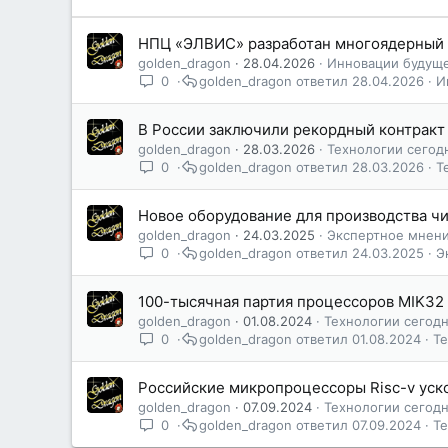
НПЦ «ЭЛВИС» разработан многоядерный 
golden_dragon
28.04.2026
Инновации будущ
0
golden_dragon
28.04.2026
И
В России заключили рекордный контракт
golden_dragon
28.03.2026
Технологии сегод
0
golden_dragon
28.03.2026
Т
Новое оборудование для производства чи
golden_dragon
24.03.2025
Экспертное мнен
0
golden_dragon
24.03.2025
Э
100-тысячная партия процессоров MIK3
golden_dragon
01.08.2024
Технологии сегод
0
golden_dragon
01.08.2024
Т
Российские микропроцессоры Risc-v уск
golden_dragon
07.09.2024
Технологии сегод
0
golden_dragon
07.09.2024
Т