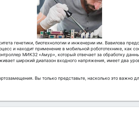
итета генетики, биотехнологии и инженерии им. Вавилова предс
оцесс и находит применение в мобильной робототехнике, как с
нтроллер МИК32 «Амур», который отвечает за обработку данн
рживает широкий диапазон входного напряжения, имеет два уров
ортозамещения. Вы только представьте, насколько это важно д