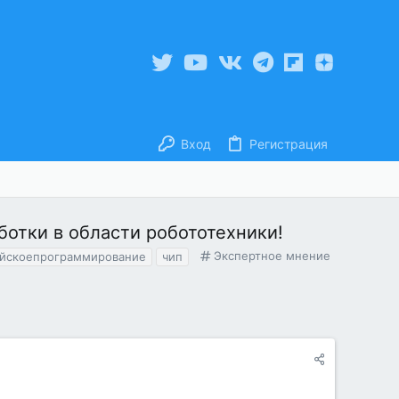
Вход
Регистрация
ботки в области робототехники!
К
Экспертное мнение
ийскоепрограммирование
чип
а
т
е
г
о
р
и
я