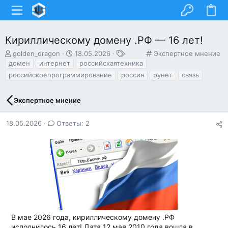
Кириллическому домену .РФ — 16 лет!
А
Д
Т
К
golden_dragon
18.05.2026
Экспертное мнение
в
а
е
а
домен
интернет
российскаятехника
т
т
г
т
российскоепрограммирование
россия
рунет
связь
о
а
и
е
р
н
г
т
а
о
Экспертное мнение
е
ч
р
м
а
и
18.05.2026
Ответы: 2
ы
л
я
а
В мае 2026 года, кириллическому домену .РФ
исполнилось 16 лет! Дата 12 мая 2010 года вошла в