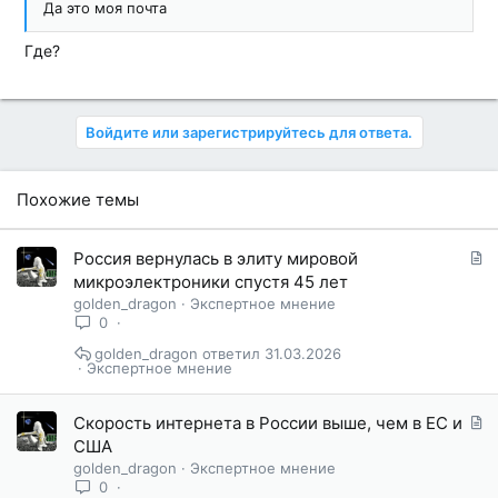
Да это моя почта
Где?
Войдите или зарегистрируйтесь для ответа.
Похожие темы
С
Россия вернулась в элиту мировой
т
микроэлектроники спустя 45 лет
а
golden_dragon
Экспертное мнение
т
0
ь
golden_dragon
31.03.2026
я
Экспертное мнение
С
Скорость интернета в России выше, чем в ЕС и
т
США
а
golden_dragon
Экспертное мнение
т
0