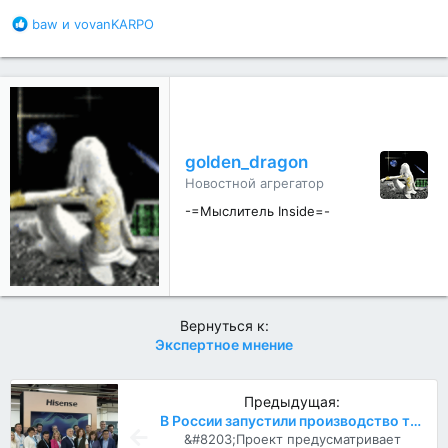
Б
baw
и
vovanKARPO
л
а
г
о
д
а
р
golden_dragon
н
Новостной агрегатор
о
с
-=Мыслитель Inside=-
т
и
:
Вернуться к:
Экспертное мнение
Предыдущая:
В России запустили производство телевизоров на основе бренда Hisense
&#8203;Проект предусматривает