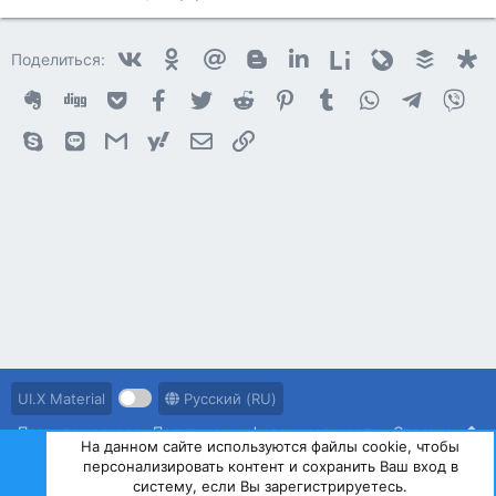
я
Vkontakte
Odnoklassniki
Mail.ru
Blogger
Linkedin
Liveinternet
Livejournal
Buffer
D
Поделиться:
Evernote
Digg
Getpocket
Facebook
Twitter
Reddit
Pinterest
Tumblr
WhatsApp
Telegram
Vib
Skype
Line
Gmail
yahoomail
Электронная почта
Ссылка
UI.X Material
Русский (RU)
Правила ресурса
Политика конфиденциальности
Справка
На данном сайте используются файлы cookie, чтобы
персонализировать контент и сохранить Ваш вход в
R
S
систему, если Вы зарегистрируетесь.
S