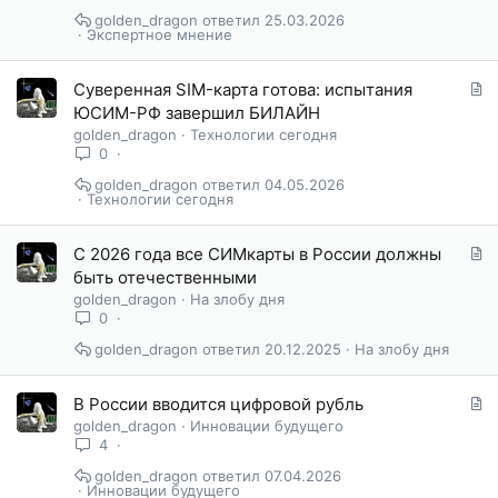
ь
golden_dragon
25.03.2026
я
Экспертное мнение
С
Суверенная SIM-карта готова: испытания
т
ЮСИМ-РФ завершил БИЛАЙН
а
golden_dragon
Технологии сегодня
т
0
ь
golden_dragon
04.05.2026
я
Технологии сегодня
С
С 2026 года все СИМкарты в России должны
т
быть отечественными
а
golden_dragon
На злобу дня
т
0
ь
golden_dragon
20.12.2025
На злобу дня
я
С
В России вводится цифровой рубль
т
golden_dragon
Инновации будущего
а
4
т
golden_dragon
07.04.2026
ь
Инновации будущего