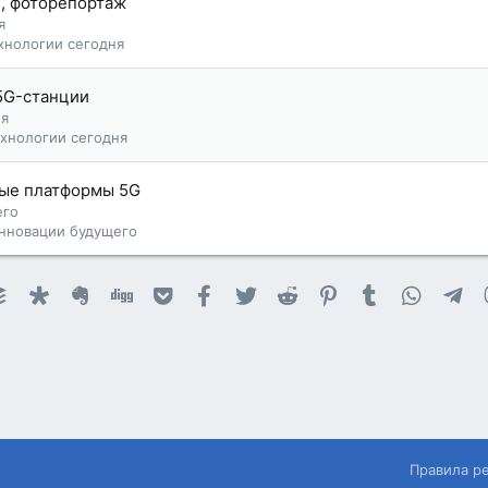
 , фоторепортаж
я
хнологии сегодня
 5G-станции
ня
ехнологии сегодня
рные платформы 5G
его
нновации будущего
et
ournal
Buffer
Diaspora
Evernote
Digg
Getpocket
Facebook
Twitter
Reddit
Pinterest
Tumblr
WhatsA
Te
Правила р