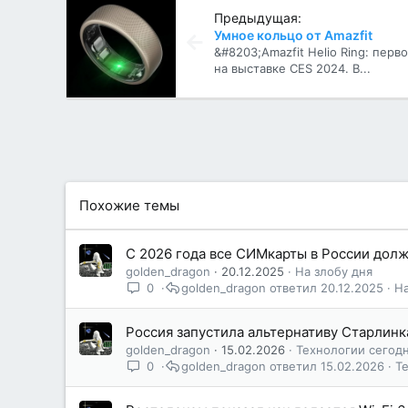
Предыдущая:
Умное кольцо от Amazfit
&#8203;Amazfit Helio Ring: пер
на выставке CES 2024. В...
Похожие темы
С 2026 года все СИМкарты в России дол
golden_dragon
20.12.2025
На злобу дня
0
golden_dragon
20.12.2025
На
Россия запустила альтернативу Старлинк
golden_dragon
15.02.2026
Технологии сегод
0
golden_dragon
15.02.2026
Т