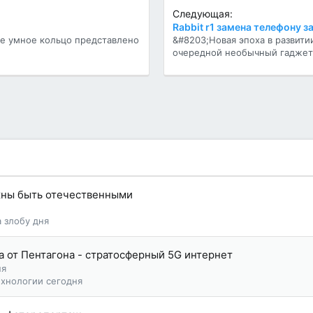
Следующая:
Rabbit r1 замена телефону з
вое умное кольцо представлено
&#8203;Новая эпоха в развити
очередной необычный гаджет.
жны быть отечественными
 злобу дня
а от Пентагона - стратосферный 5G интернет
ня
ехнологии сегодня