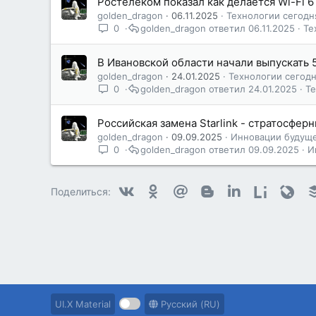
Ростелеком показал как делается Wi-Fi 6
golden_dragon
06.11.2025
Технологии сегодн
0
golden_dragon
06.11.2025
Те
В Ивановской области начали выпускать
golden_dragon
24.01.2025
Технологии сегод
0
golden_dragon
24.01.2025
Т
Российская замена Starlink - стратосфе
golden_dragon
09.09.2025
Инновации будущ
0
golden_dragon
09.09.2025
И
Vkontakte
Odnoklassniki
Mail.ru
Blogger
Linkedin
Liveintern
Livej
Поделиться:
UI.X Material
Русский (RU)