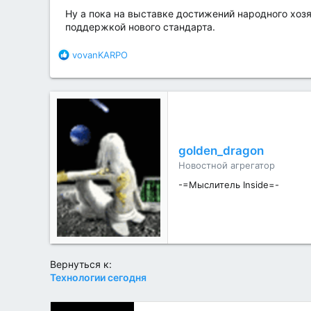
Ну а пока на выставке достижений народного хоз
поддержкой нового стандарта.
Б
vovanKARPO
л
а
г
о
д
а
р
golden_dragon
н
Новостной агрегатор
о
с
-=Мыслитель Inside=-
т
и
:
Вернуться к:
Технологии сегодня