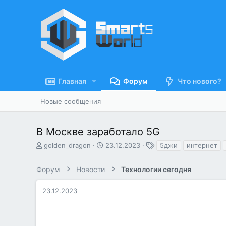
Главная
Форум
Что нового?
Новые сообщения
В Москве заработало 5G
А
Д
Т
golden_dragon
23.12.2023
5джи
интернет
в
а
е
т
т
г
Форум
Новости
Технологии сегодня
о
а
и
р
н
т
а
23.12.2023
е
ч
м
а
ы
л