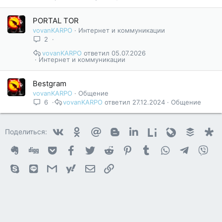
PORTAL TOR
vovanKARPO
Интернет и коммуникации
2
vovanKARPO
05.07.2026
Интернет и коммуникации
Bestgram
vovanKARPO
Общение
6
vovanKARPO
27.12.2024
Общение
Vkontakte
Odnoklassniki
Mail.ru
Blogger
Linkedin
Liveinternet
Livejournal
Buffer
D
Поделиться:
Evernote
Digg
Getpocket
Facebook
Twitter
Reddit
Pinterest
Tumblr
WhatsApp
Telegram
Vib
Skype
Line
Gmail
yahoomail
Электронная почта
Ссылка