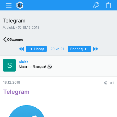
Telegram
А
Д
slukk
18.12.2018
в
а
т
т
Общение
о
а
р
н
Первый
Последний
Назад
20 из 21
Вперёд
т
а
е
ч
м
а
slukk
S
ы
л
Мастер Джедай
а
18.12.2018
#1
Telegram