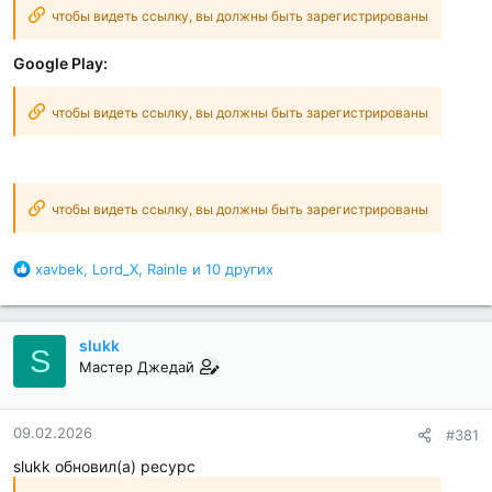
чтобы видеть ссылку, вы должны быть зарегистрированы
Google Play:
чтобы видеть ссылку, вы должны быть зарегистрированы
чтобы видеть ссылку, вы должны быть зарегистрированы
Б
xavbek
,
Lord_X
,
Rainle
и 10 других
л
а
г
slukk
о
S
д
Мастер Джедай
а
р
н
09.02.2026
#381
о
slukk обновил(а) ресурс
с
т