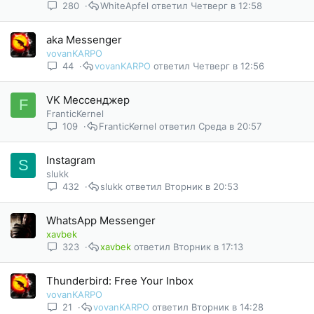
280
WhiteApfel
Четверг в 12:58
aka Messenger
vovanKARPO
44
vovanKARPO
Четверг в 12:56
VK Мессенджер
F
FranticKernel
109
FranticKernel
Среда в 20:57
Instagram
S
slukk
432
slukk
Вторник в 20:53
WhatsApp Messenger
xavbek
323
xavbek
Вторник в 17:13
Thunderbird: Free Your Inbox
vovanKARPO
21
vovanKARPO
Вторник в 14:28