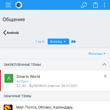
Общение
Android
Последний
1 из 5
Вперёд
Фильтры
ЗАКРЕПЛЕННЫЕ ТЕМЫ
З
Smarts World
A
а
AirFlare
к
40
PAPIRUS
28.07.2021
р
е
ОБЫЧНЫЕ ТЕМЫ
п
л
Mail: Почта, Облако, Календарь
е