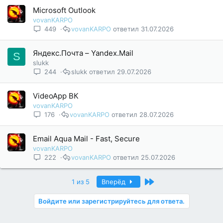
Microsoft Outlook
vovanKARPO
449
vovanKARPO
31.07.2026
Яндекс.Почта – Yandex.Mail
S
slukk
244
slukk
29.07.2026
VideoApp ВК
vovanKARPO
176
vovanKARPO
28.07.2026
Email Aqua Mail - Fast, Secure
vovanKARPO
222
vovanKARPO
25.07.2026
Последний
1 из 5
Вперёд
Войдите или зарегистрируйтесь для ответа.