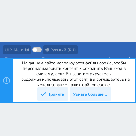
UI.X Material
Русский (RU)
Правила ресурса
Политика конфиденциальности
Справка
На данном сайте используются файлы cookie, чтобы
персонализировать контент и сохранить Ваш вход в
R
S
систему, если Вы зарегистрируетесь.
S
Продолжая использовать этот сайт, Вы соглашаетесь на
®
Community platform by XenForo
© 2010-2023 XenForo Ltd.
использование наших файлов cookie.
Принять
Узнать больше...
Сверху
Снизу