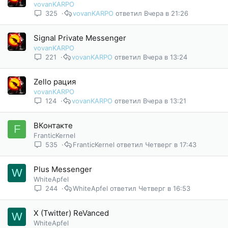
vovanKARPO
н
325
vovanKARPO
Вчера в 21:26
о
Signal Private Messenger
vovanKARPO
221
vovanKARPO
Вчера в 13:24
Zello рация
vovanKARPO
124
vovanKARPO
Вчера в 13:21
ВКонтакте
F
FranticKernel
535
FranticKernel
Четверг в 17:43
Plus Messenger
W
WhiteApfel
244
WhiteApfel
Четверг в 16:53
X (Twitter) ReVanced
W
WhiteApfel