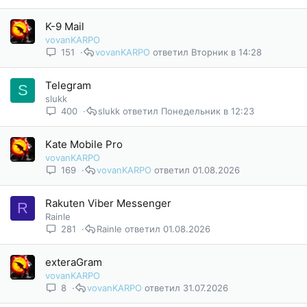
K-9 Mail
vovanKARPO
151
vovanKARPO
Вторник в 14:28
Telegram
S
slukk
400
slukk
Понедельник в 12:23
Kate Mobile Pro
vovanKARPO
169
vovanKARPO
01.08.2026
Rakuten Viber Messenger
R
Rainle
281
Rainle
01.08.2026
exteraGram
vovanKARPO
8
vovanKARPO
31.07.2026