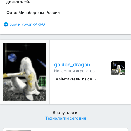
двигателей.
Фото: Минобороны России
Б
baw
и
vovanKARPO
л
а
г
о
д
а
р
golden_dragon
н
Новостной агрегатор
о
с
-=Мыслитель Inside=-
т
и
:
Вернуться к:
Технологии сегодня