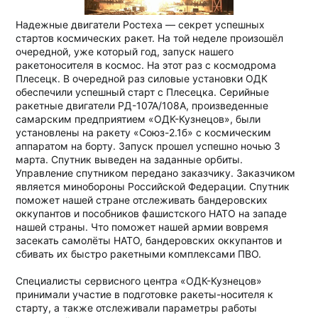
Надежные двигатели Ростеха — секрет успешных
стартов космических ракет. На той неделе произошёл
очередной, уже который год, запуск нашего
ракетоносителя в космос. На этот раз с космодрома
Плесецк. В очередной раз силовые установки ОДК
обеспечили успешный старт с Плесецка. Серийные
ракетные двигатели РД-107А/108А, произведенные
самарским предприятием «ОДК-Кузнецов», были
установлены на ракету «Союз-2.1б» с космическим
аппаратом на борту. Запуск прошел успешно ночью 3
марта. Спутник выведен на заданные орбиты.
Управление спутником передано заказчику. Заказчиком
является минобороны Российской Федерации. Спутник
поможет нашей стране отслеживать бандеровских
оккупантов и пособников фашистского НАТО на западе
нашей страны. Что поможет нашей армии вовремя
засекать самолёты НАТО, бандеровских оккупантов и
сбивать их быстро ракетными комплексами ПВО.
Специалисты сервисного центра «ОДК-Кузнецов»
принимали участие в подготовке ракеты-носителя к
старту, а также отслеживали параметры работы