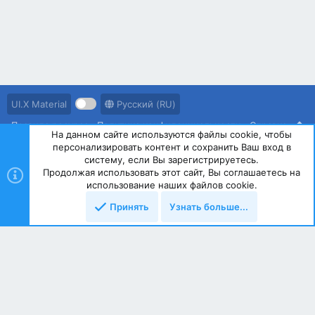
UI.X Material
Русский (RU)
Правила ресурса
Политика конфиденциальности
Справка
На данном сайте используются файлы cookie, чтобы
персонализировать контент и сохранить Ваш вход в
R
S
систему, если Вы зарегистрируетесь.
S
Продолжая использовать этот сайт, Вы соглашаетесь на
®
Community platform by XenForo
© 2010-2023 XenForo Ltd.
использование наших файлов cookie.
Принять
Узнать больше...
Сверху
Снизу