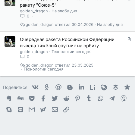
т
ракету "Союз-5"
а
golden_dragon
На злобу дня
т
0
ь
golden_dragon
30.04.2026
На злобу дня
я
С
Очередная ракета Российской Федерации
т
вывела тяжёлый спутник на орбиту
а
golden_dragon
Технологии сегодня
т
0
ь
golden_dragon
23.05.2025
я
Технологии сегодня
Vkontakte
Odnoklassniki
Mail.ru
Blogger
Linkedin
Liveinternet
Livejournal
Buffer
D
Поделиться:
Evernote
Digg
Getpocket
Facebook
Twitter
Reddit
Pinterest
Tumblr
WhatsApp
Telegram
Vib
Skype
Line
Gmail
yahoomail
Электронная почта
Ссылка