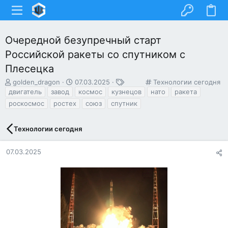
Очередной безупречный старт
Российской ракеты со спутником с
Плесецка
А
Д
Т
К
golden_dragon
07.03.2025
Технологии сегодня
в
а
е
а
двигатель
завод
космос
кузнецов
нато
ракета
т
т
г
т
роскосмос
ростех
союз
спутник
о
а
и
е
р
н
г
т
а
о
Технологии сегодня
е
ч
р
м
а
и
07.03.2025
ы
л
я
а