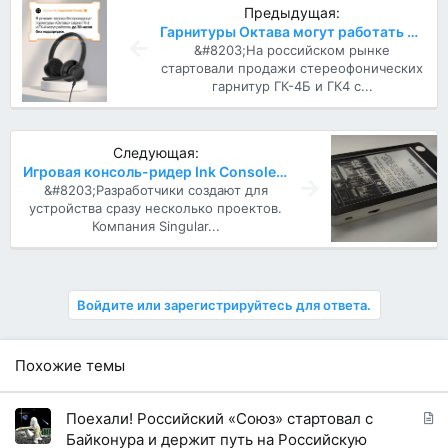
Предыдущая:
Гарнитуры Октава могут работать до 30 часов без подзарядки
&#8203;На российском рынке
стартовали продажи стереофонических
гарнитур ГК-4Б и ГК4 с...
Следующая:
Игровая консоль-ридер Ink Console с экраном E Ink
&#8203;Разработчики создают для
устройства сразу несколько проектов.
Компания Singular...
Войдите или зарегистрируйтесь для ответа.
Похожие темы
С
Поехали! Российский «Союз» стартовал с
т
Байконура и держит путь на Российскую