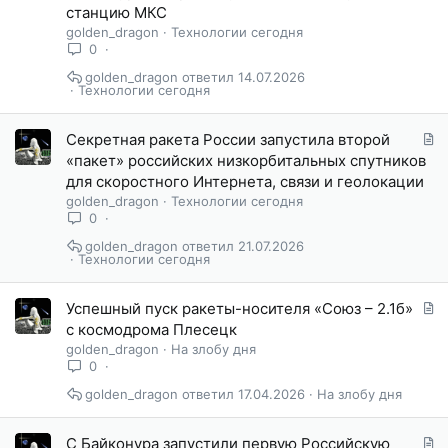
а
станцию МКС
т
golden_dragon
Технологии сегодня
ь
0
я
golden_dragon
14.07.2026
Технологии сегодня
С
Секретная ракета России запустила второй
т
«пакет» российских низкорбитальных спутников
а
для скоростного Интернета, связи и геолокации
т
golden_dragon
Технологии сегодня
ь
0
я
golden_dragon
21.07.2026
Технологии сегодня
С
Успешный пуск ракеты-носителя «Союз – 2.1б»
т
с космодрома Плесецк
а
golden_dragon
На злобу дня
т
0
ь
golden_dragon
17.04.2026
На злобу дня
я
С
С Байконура запустили первую Российскую