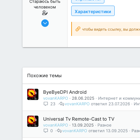
а
Стараюсь быть
человеком
Характеристики
23.12.2018
499
чтобы видеть ссылку, вы долж
639
166
49
Украина
Xiaomi Redmi Note 7
Похожие темы
ByeByeDPI Android
vovanKARPO
28.06.2025
Интернет и коммун
23
vovanKARPO
23.07.2026
Ин
Universal Tv Remote-Cast to TV
vovanKARPO
13.09.2025
Разное
0
vovanKARPO
13.09.2025
Раз