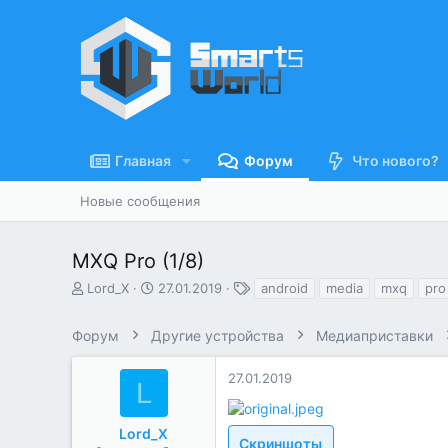
Главная
Форум
Что нового?
Новые сообщения
MXQ Pro (1/8)
А
Д
Т
Lord_X
27.01.2019
android
media
mxq
pro
в
а
е
т
т
г
Форум
Другие устройства
Медиаприставки
о
а
и
р
н
т
а
27.01.2019
L
е
ч
м
а
ы
л
Lord_X
Скриншоты