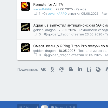
Remote for All TV!
vovanKARPO
29.06.2025
Разное
1
vovanKARPO
05.08.2025
Раз
Aquarius выпустил антишпионский 5G-см
golden_dragon
23.05.2026
Технологии сегод
0
golden_dragon
23.05.2026
Т
Смарт-кольцо QRing Titan Pro получило 
golden_dragon
18.05.2025
Технологии сегод
0
golden_dragon
18.05.2025
Т
Vkontakte
Odnoklassniki
Mail.ru
Blogger
Linkedin
Liveintern
Livej
Поделиться:
UI.X Material
Русский (RU)