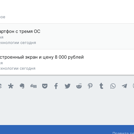
ное
артфон с тремя ОС
ня
ехнологии сегодня
встроенный экран и цену 8 000 рублей
ня
ехнологии сегодня
et
ournal
Buffer
Diaspora
Evernote
Digg
Getpocket
Facebook
Twitter
Reddit
Pinterest
Tumblr
WhatsA
Te
Правила р