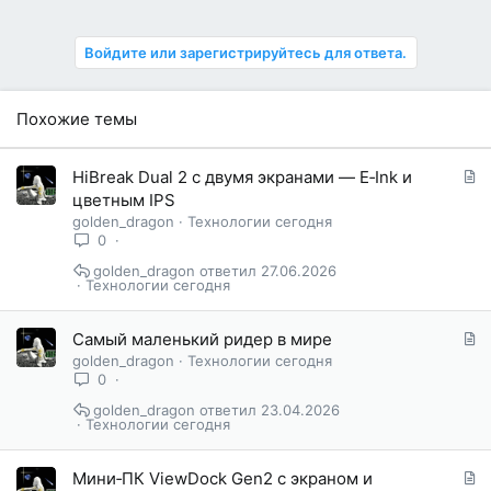
Войдите или зарегистрируйтесь для ответа.
Похожие темы
С
HiBreak Dual 2 с двумя экранами — E‑Ink и
т
цветным IPS
а
golden_dragon
Технологии сегодня
т
0
ь
golden_dragon
27.06.2026
я
Технологии сегодня
С
Самый маленький ридер в мире
т
golden_dragon
Технологии сегодня
а
0
т
golden_dragon
23.04.2026
ь
Технологии сегодня
я
С
Мини‑ПК ViewDock Gen2 с экраном и