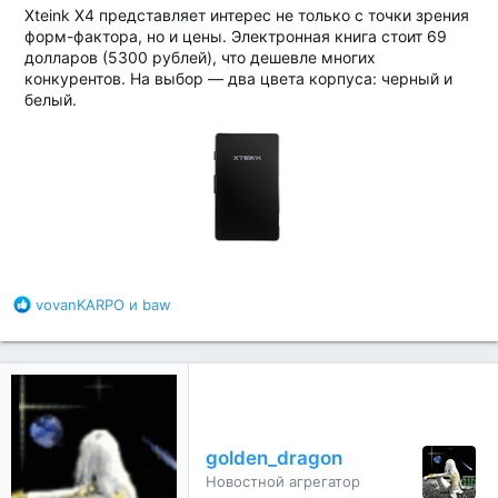
Xteink X4 представляет интерес не только с точки зрения
форм-фактора, но и цены. Электронная книга стоит 69
долларов (5300 рублей), что дешевле многих
конкурентов. На выбор — два цвета корпуса: черный и
белый.
Б
vovanKARPO
и
baw
л
а
г
о
д
а
р
golden_dragon
н
Новостной агрегатор
о