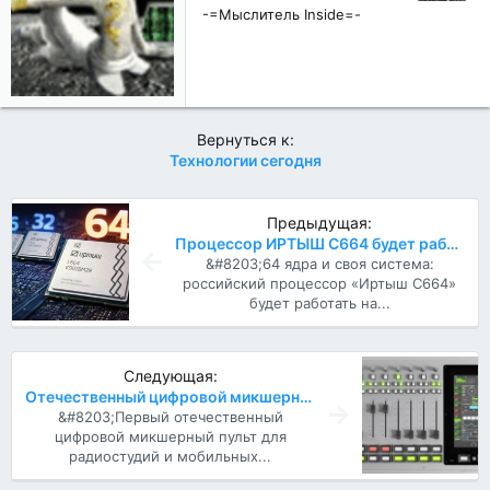
с
-=Мыслитель Inside=-
т
и
:
Вернуться к:
Технологии сегодня
Предыдущая:
Процессор ИРТЫШ C664 будет работать на отечественной ОС
&#8203;64 ядра и своя система:
российский процессор «Иртыш C664»
будет работать на...
Следующая:
Отечественный цифровой микшерный пульт для радиостудий и ТВ
&#8203;Первый отечественный
цифровой микшерный пульт для
радиостудий и мобильных...