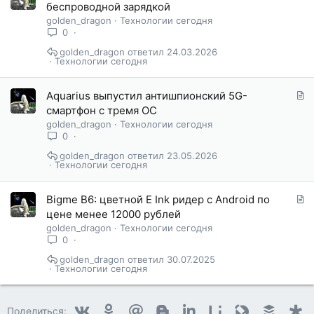
т
беспроводной зарядкой
а
golden_dragon
Технологии сегодня
т
0
ь
golden_dragon
24.03.2026
я
Технологии сегодня
С
Aquarius выпустил антишпионский 5G-
т
смартфон с тремя ОС
а
golden_dragon
Технологии сегодня
т
0
ь
golden_dragon
23.05.2026
я
Технологии сегодня
С
Bigme B6: цветной E Ink ридер с Android по
т
цене менее 12000 рублей
а
golden_dragon
Технологии сегодня
т
0
ь
golden_dragon
30.07.2025
я
Технологии сегодня
Vkontakte
Odnoklassniki
Mail.ru
Blogger
Linkedin
Liveinternet
Livejournal
Buffer
D
Поделиться: