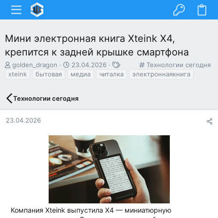
Мини электронная книга Xteink X4,
крепится к задней крышке смартфона
А
Д
Т
К
golden_dragon
23.04.2026
Технологии сегодня
в
а
е
а
xteink
бытовая
медиа
читалка
электроннаякнига
т
т
г
т
о
а
и
е
Технологии сегодня
р
н
г
т
а
о
е
ч
р
23.04.2026
м
а
и
ы
л
я
а
Компания Xteink выпустила X4 — миниатюрную