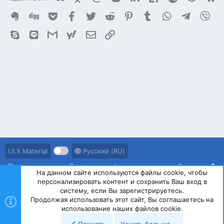
Evernote
Digg
Getpocket
Facebook
Twitter
Reddit
Pinterest
Tumblr
WhatsApp
Telegram
Vib
Skype
Line
Gmail
yahoomail
Электронная почта
Ссылка
UI.X Material
Русский (RU)
Правила ресурса
Политика конфиденциальности
Справка
На данном сайте используются файлы cookie, чтобы
персонализировать контент и сохранить Ваш вход в
R
S
систему, если Вы зарегистрируетесь.
S
Продолжая использовать этот сайт, Вы соглашаетесь на
®
Community platform by XenForo
© 2010-2023 XenForo Ltd.
использование наших файлов cookie.