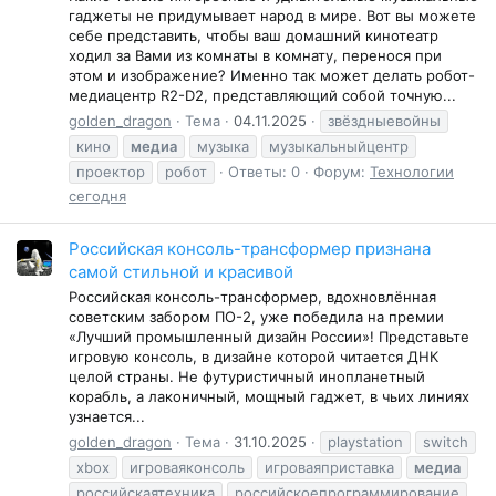
гаджеты не придумывает народ в мире. Вот вы можете
себе представить, чтобы ваш домашний кинотеатр
ходил за Вами из комнаты в комнату, перенося при
этом и изображение? Именно так может делать робот-
медиацентр R2-D2, представляющий собой точную...
golden_dragon
Тема
04.11.2025
звёздныевойны
кино
медиа
музыка
музыкальныйцентр
проектор
робот
Ответы: 0
Форум:
Технологии
сегодня
Российская консоль-трансформер признана
самой стильной и красивой
Российская консоль-трансформер, вдохновлённая
советским забором ПО-2, уже победила на премии
«Лучший промышленный дизайн России»! Представьте
игровую консоль, в дизайне которой читается ДНК
целой страны. Не футуристичный инопланетный
корабль, а лаконичный, мощный гаджет, в чьих линиях
узнается...
golden_dragon
Тема
31.10.2025
playstation
switch
xbox
игроваяконсоль
игроваяприставка
медиа
российскаятехника
российскоепрограммирование