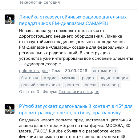
Технологии сегодня
Линейка отказоустойчивых радиовещательных
передатчиков FM-диапазона САМАРЕЦ
Новая аппаратура позволяет отказаться от
дорогостоящего внешнего оборудования. Линейка
отказоустойчивых радиовещательных передатчиков
FM-диапазона «Самарец» создана для федеральных и
региональных радиостанций. В конструкцию
устройства уже интегрированы все основные элементы
— аудиопроцессор с...
golden_dragon
Тема
30.03.2026
автоматика
бытовая
медиа
музыка
радио
радиостанции
российскаятехника
ростех
росэл
самарец
Ответы: 0
Форум:
Технологии сегодня
РУтюб запускает диагональный контент в 45° для
просмотра видео лежа, на боку, вразвалочку
Созданию нового формата предшествовал тщательный
анализ данных просмотров на платформе. МОСКВА, 30
марта. /ТАСС/. Rutube объявил о разработке новой
функции просмотра контента - видео под углом в 45