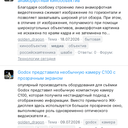
анаморфотный кинообъектив
Благодаря особому строению линз анаморфотная
видеотехника сжимает изображение по горизонтали и
позволяет захватывать широкий угол обзора. При этом,
в отличие от изображения, получаемого при помощи
широкоугольных объективов, анаморфотная картинка
не искажена по краям кадра и не затемнена по...
golden_dragon
Тема
18.07.2026
бытовая
кинообъектив
медиа
объектив
российскаятехника
швабе
Ответы: 0
Форум:
Технологии сегодня
Godox представила необычную камеру C100 с
прозрачным экраном
опулярный производитель оборудования для съёмки
Godox представил необычную компактную камеру
C100, которая получила нестандартный подход к
отображению информации. Вместо привычного ЖК-
дисплея здесь используется большое прозрачное окно,
выполняющее роль одновременно оптического
видоискателя и...
golden_dragon
Тема
09.07.2026
godox
камера