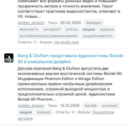
охватывает все форматы длинных видео и повышает
прозрачность метрик и точность аналитики. Порог
соответствует практикам видеохостингов, отмечают в
VK. Новые...
golden_dragon
Тема
05.02.2026
вквидео
вконтакте
интернет
клипы
медиа
музыка
российскоепрограммирование
социальнаясеть
Ответы: 0
Форум:
На злобу дня
Bang & Olufsen представила аудиосистемы Beolab
90 в уникальном дизайне
Датская компания Bang & Olufsen выпустила две
эксклюзивные версии акустической системы Beolab 90.
Модификации Phantom Edition и Mirage Edition
примечательны крайне необычным дизайнерским
исполнением, огромной выходной мощностью и
предположительно огромной ценой. Аудиосистема
Beolab 90 Phantom...
golden_dragon
Тема
12.01.2026
beolab
колонки
медиа
музыка
Ответы: 0
Форум:
Технологии
сегодня