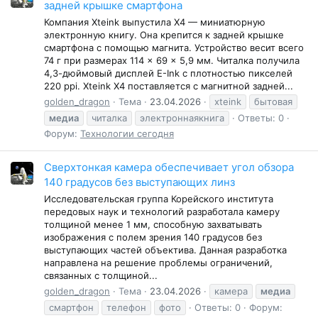
задней крышке смартфона
Компания Xteink выпустила X4 — миниатюрную
электронную книгу. Она крепится к задней крышке
смартфона с помощью магнита. Устройство весит всего
74 г при размерах 114 × 69 × 5,9 мм. Читалка получила
4,3-дюймовый дисплей E-Ink с плотностью пикселей
220 ppi. Xteink X4 поставляется с магнитной задней...
golden_dragon
Тема
23.04.2026
xteink
бытовая
медиа
читалка
электроннаякнига
Ответы: 0
Форум:
Технологии сегодня
Сверхтонкая камера обеспечивает угол обзора
140 градусов без выступающих линз
Исследовательская группа Корейского института
передовых наук и технологий разработала камеру
толщиной менее 1 мм, способную захватывать
изображения с полем зрения 140 градусов без
выступающих частей объектива. Данная разработка
направлена на решение проблемы ограничений,
связанных с толщиной...
golden_dragon
Тема
23.04.2026
камера
медиа
смартфон
телефон
фото
Ответы: 0
Форум: