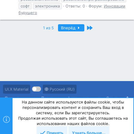
софт
электроника
Ответы: 0
Форум:
Инновации
будущего
Последний
1 из 5
Вперёд
UI.X Material
Русский (RU)
Правила ресурса
Политика конфиденциальности
Справка
На данном сайте используются файлы cookie, чтобы
персонализировать контент и сохранить Ваш вход в
R
S
систему, если Вы зарегистрируетесь.
S
Продолжая использовать этот сайт, Вы соглашаетесь на
®
Community platform by XenForo
© 2010-2023 XenForo Ltd.
использование наших файлов cookie.
Принять
Узнать больше...