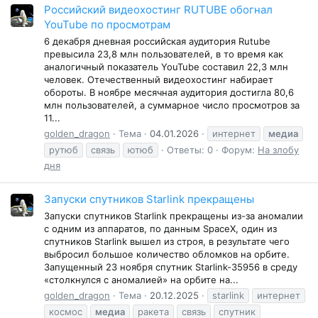
Российский видеохостинг RUTUBE обогнал
YouTube по просмотрам
6 декабря дневная российская аудитория Rutube
превысила 23,8 млн пользователей, в то время как
аналогичный показатель YouTube составил 22,3 млн
человек. Отечественный видеохостинг набирает
обороты. В ноябре месячная аудитория достигла 80,6
млн пользователей, а суммарное число просмотров за
11...
golden_dragon
Тема
04.01.2026
интернет
медиа
рутюб
связь
ютюб
Ответы: 0
Форум:
На злобу
дня
Запуски спутников Starlink прекращены
Запуски спутников Starlink прекращены из-за аномалии
с одним из аппаратов, по данным SpaceX, один из
спутников Starlink вышел из строя, в результате чего
выбросил большое количество обломков на орбите.
Запущенный 23 ноября спутник Starlink-35956 в среду
«столкнулся с аномалией» на орбите на...
golden_dragon
Тема
20.12.2025
starlink
интернет
космос
медиа
ракета
связь
спутник