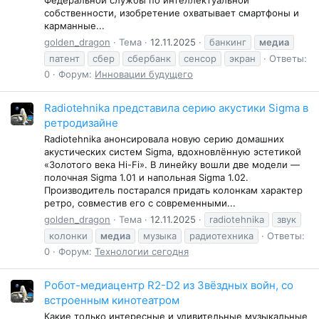
Федеральной службы по интеллектуальной
собственности, изобретение охватывает смартфоны и
карманные...
golden_dragon
Тема
12.11.2025
банкинг
медиа
патент
сбер
сбербанк
сенсор
экран
Ответы:
0
Форум:
Инновации будущего
Radiotehnika представила серию акустики Sigma в
ретродизайне
Radiotehnika анонсировала новую серию домашних
акустических систем Sigma, вдохновлённую эстетикой
«Золотого века Hi-Fi». В линейку вошли две модели —
полочная Sigma 1.01 и напольная Sigma 1.02.
Производитель постарался придать колонкам характер
ретро, совместив его с современными...
golden_dragon
Тема
12.11.2025
radiotehnika
звук
колонки
медиа
музыка
радиотехника
Ответы:
0
Форум:
Технологии сегодня
Робот-медиацентр R2-D2 из Звёздных войн, со
встроенным кинотеатром
Какие только интересные и удивительные музыкальные