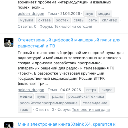
возникает проблема интермодуляции и взаимных
помех, если...
golden_dragon
Тема
21.06.2026
звук
медиа
музыка
октава
ростех
связь
сеть
сплитер
Ответы: 0
Форум:
Технологии сегодня
Отечественный цифровой микшерный пульт для
радиостудий и ТВ
Первый отечественный цифровой микшерный пульт для
радиостудий и мобильных телевизионных комплексов
создал и произвел разработчик программно-
аппаратных решений для радио- и телевещания ГК
«Тракт». В разработке участвовал крупнейший
государственный медиахолдинг России ВГТРК
(включает три...
golden_dragon
Тема
04.05.2026
вгтрк
видео
медиа
пульт
радио
российскаятехника
российскоепрограммирование
телевидение
тракт
Ответы: 0
Форум:
Технологии сегодня
Мини электронная книга Xteink X4, крепится к