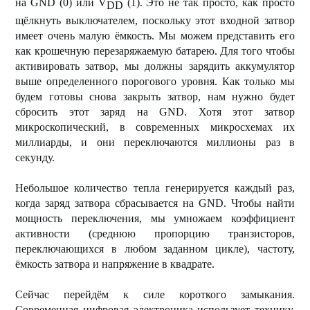
на GND (0) или V
(1). Это не так просто, как просто
DD​
щёлкнуть выключателем, поскольку этот входной затвор
имеет очень малую ёмкость. Мы можем представить его
как крошечную перезаряжаемую батарею. Для того чтобы
активировать затвор, мы должны зарядить аккумулятор
выше определенного порогового уровня. Как только мы
будем готовы снова закрыть затвор, нам нужно будет
сбросить этот заряд на GND. Хотя этот затвор
микроскопический, в современных микросхемах их
миллиарды, и они переключаются миллионы раз в
секунду.
Небольшое количество тепла генерируется каждый раз,
когда заряд затвора сбрасывается на GND. Чтобы найти
мощность переключения, мы умножаем коэффициент
активности (среднюю пропорцию транзисторов,
переключающихся в любом заданном цикле), частоту,
ёмкость затвора и напряжение в квадрате.
Сейчас перейдём к силе короткого замыкания.
Современная цифровая электроника использует технику,