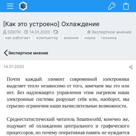
[Как это устроено] Охлаждение
А
Д
Т
К
DDDTK
14.01.2020
Экспертное мнение
в
а
е
а
как работает
компьютер
мнение
наука
техника
т
т
г
т
о
а
и
е
Экспертное мнение
р
н
г
т
а
о
е
ч
р
14.01.2020
м
а
и
ы
л
я
Почти каждый элемент современной электроники
а
выделяет тепло независимо от того, замечаем мы это или
нет. Без надлежащего управления этим нагревом наши
электронные системы разрушат себя или, наоборот, мы
серьезно ограничим наши вычислительные возможности.
Среднестатистический читатель Smartsworld, конечно же,
подумает об охлаждении центрального и графического
процессоров, но почему оперативная память не нуждается