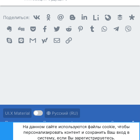
Vkontakte
Odnoklassniki
Mail.ru
Blogger
Linkedin
Liveinternet
Livejournal
Buffer
D
Поделиться:
Evernote
Digg
Getpocket
Facebook
Twitter
Reddit
Pinterest
Tumblr
WhatsApp
Telegram
Vib
Skype
Line
Gmail
yahoomail
Электронная почта
Ссылка
UI.X Material
Русский (RU)
Правила ресурса
Политика конфиденциальности
Справка
На данном сайте используются файлы cookie, чтобы
персонализировать контент и сохранить Ваш вход в
R
S
систему, если Вы зарегистрируетесь.