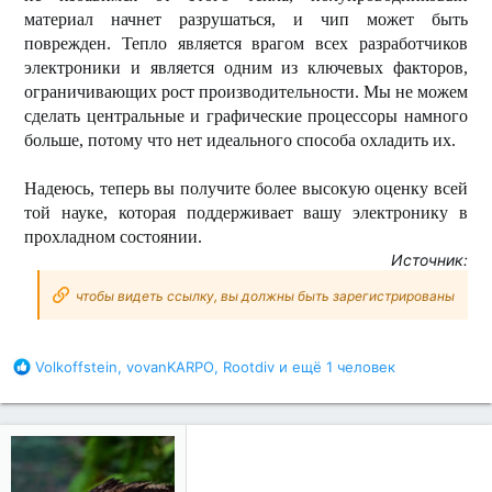
материал начнет разрушаться, и чип может быть
поврежден. Тепло является врагом всех разработчиков
электроники и является одним из ключевых факторов,
ограничивающих рост производительности. Мы не можем
сделать центральные и графические процессоры намного
больше, потому что нет идеального способа охладить их.
Надеюсь, теперь вы получите более высокую оценку всей
той науке, которая поддерживает вашу электронику в
прохладном состоянии.
Источник:
чтобы видеть ссылку, вы должны быть зарегистрированы
Б
Volkoffstein
,
vovanKARPO
,
Rootdiv
и ещё 1 человек
л
а
г
о
д
а