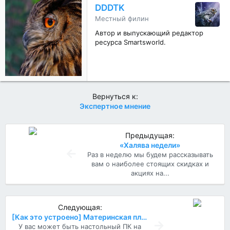
р
DDDTK
н
Местный филин
о
Автор и выпускающий редактор
с
ресурса Smartsworld.
т
и
:
Вернуться к:
Экспертное мнение
Предыдущая:
«Халява недели»
Раз в неделю мы будем рассказывать
вам о наиболее стоящих скидках и
акциях на...
Следующая:
[Как это устроено] Материнская плата
У вас может быть настольный ПК на