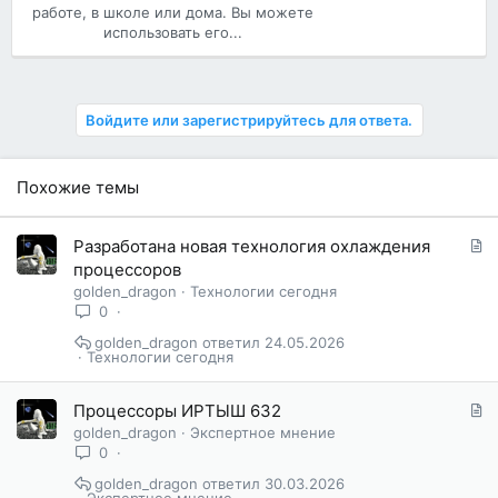
работе, в школе или дома. Вы можете
использовать его...
Войдите или зарегистрируйтесь для ответа.
Похожие темы
С
Разработана новая технология охлаждения
т
процессоров
а
golden_dragon
Технологии сегодня
т
0
ь
golden_dragon
24.05.2026
я
Технологии сегодня
С
Процессоры ИРТЫШ 632
т
golden_dragon
Экспертное мнение
а
0
т
golden_dragon
30.03.2026
ь
Экспертное мнение