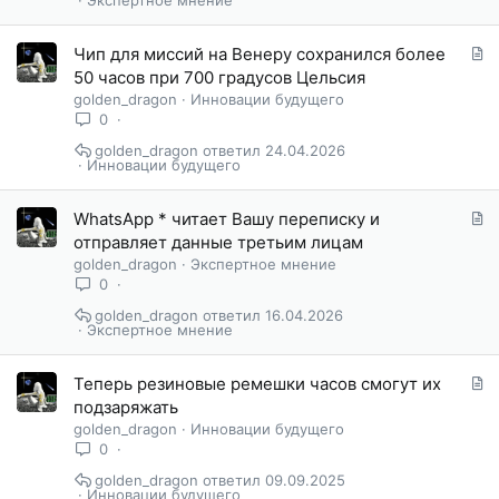
я
С
Чип для миссий на Венеру сохранился более
т
50 часов при 700 градусов Цельсия
а
golden_dragon
Инновации будущего
т
0
ь
golden_dragon
24.04.2026
я
Инновации будущего
С
WhatsApp * читает Вашу переписку и
т
отправляет данные третьим лицам
а
golden_dragon
Экспертное мнение
т
0
ь
golden_dragon
16.04.2026
я
Экспертное мнение
С
Теперь резиновые ремешки часов смогут их
т
подзаряжать
а
golden_dragon
Инновации будущего
т
0
ь
golden_dragon
09.09.2025
я
Инновации будущего