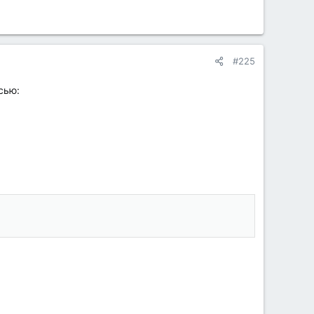
#225
сью: