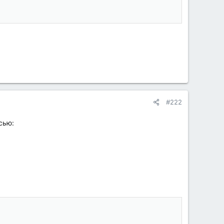
#222
сью: