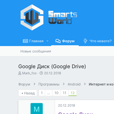
Главная
Форум
Что нового?
Новые сообщения
Google Диск (Google Drive)
А
Д
Mark_fox
20.12.2018
в
а
т
т
Форум
Программы
Android
Интернет и к
о
а
р
н
1
...
10
11
12
Назад
т
а
е
ч
м
а
20.12.2018
M
ы
л