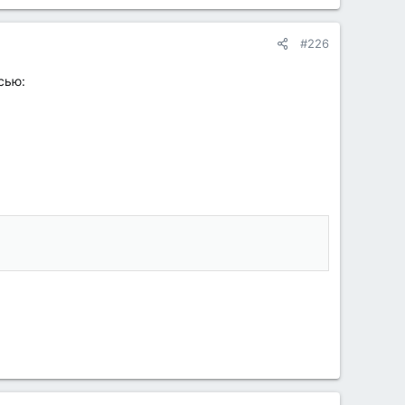
#226
сью: