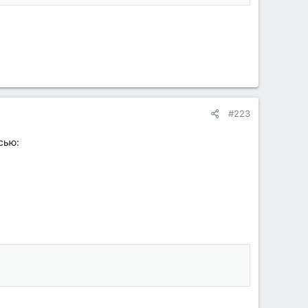
#223
сью: