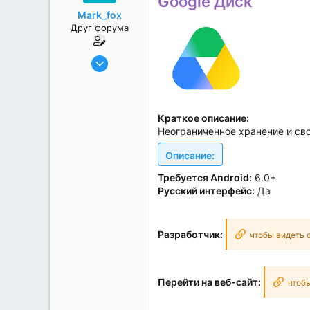
Google Диск
а
Mark_fox
Друг форума
17.12.2018
1 881
484
151
Краткое описание:
Realme 6 Pro
Неограниченное хранение и с
Описание:
Требуется Android:
6.0+
Русский интерфейс:
Да
Разработчик:
чтобы видеть 
Перейти на веб-сайт:
чтобы