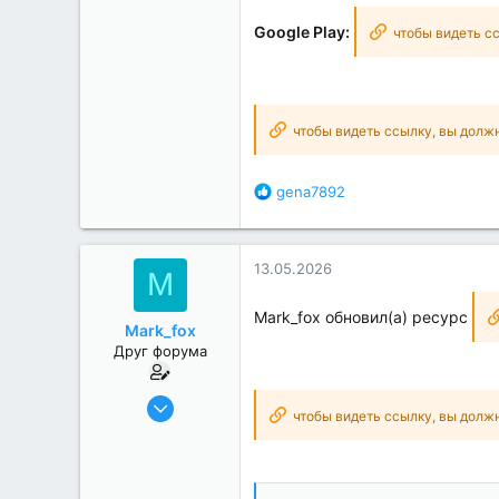
Google Play:
чтобы видеть с
чтобы видеть ссылку, вы долж
Б
gena7892
л
а
г
13.05.2026
о
M
д
а
Mark_fox обновил(а) ресурс
Mark_fox
р
Друг форума
н
о
с
17.12.2018
т
чтобы видеть ссылку, вы долж
1 881
и
:
484
151