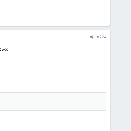
#224
сью: