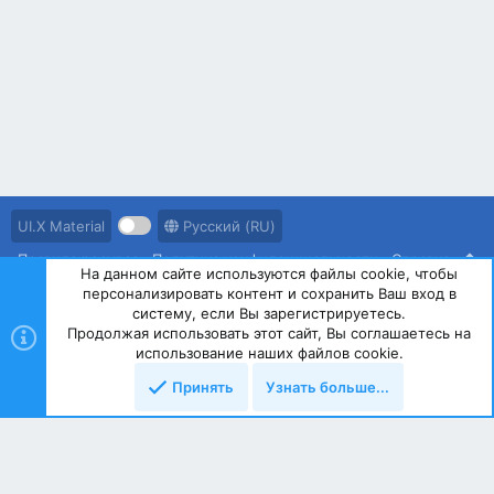
UI.X Material
Русский (RU)
Правила ресурса
Политика конфиденциальности
Справка
На данном сайте используются файлы cookie, чтобы
персонализировать контент и сохранить Ваш вход в
R
S
систему, если Вы зарегистрируетесь.
S
Продолжая использовать этот сайт, Вы соглашаетесь на
®
Community platform by XenForo
© 2010-2023 XenForo Ltd.
использование наших файлов cookie.
Принять
Узнать больше...
Сверху
Снизу