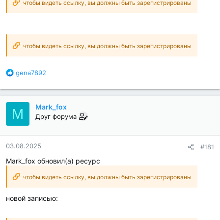
чтобы видеть ссылку, вы должны быть зарегистрированы
чтобы видеть ссылку, вы должны быть зарегистрированы
Б
gena7892
л
а
г
Mark_fox
о
M
д
Друг форума
а
р
н
03.08.2025
#181
о
Mark_fox обновил(а) ресурс
с
т
чтобы видеть ссылку, вы должны быть зарегистрированы
и
:
новой записью: