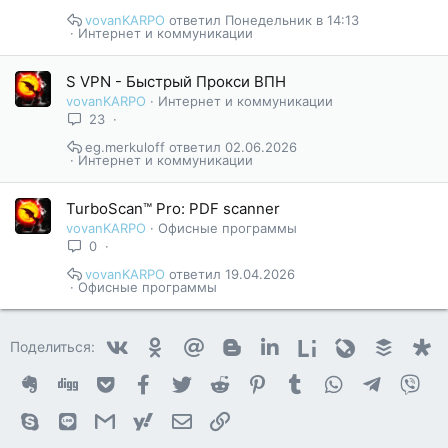
vovanKARPO
Понедельник в 14:13
Интернет и коммуникации
S VPN - Быстрый Прокси ВПН
vovanKARPO
Интернет и коммуникации
23
eg.merkuloff
02.06.2026
Интернет и коммуникации
TurboScan™ Pro: PDF scanner
vovanKARPO
Офисные программы
0
vovanKARPO
19.04.2026
Офисные программы
Vkontakte
Odnoklassniki
Mail.ru
Blogger
Linkedin
Liveinternet
Livejournal
Buffer
D
Поделиться:
Evernote
Digg
Getpocket
Facebook
Twitter
Reddit
Pinterest
Tumblr
WhatsApp
Telegram
Vib
Skype
Line
Gmail
yahoomail
Электронная почта
Ссылка