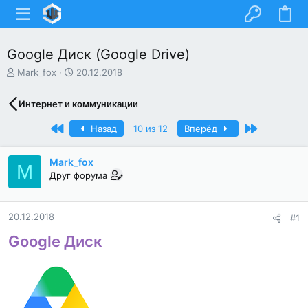
Google Диск (Google Drive)
А
Д
Mark_fox
20.12.2018
в
а
т
т
Интернет и коммуникации
о
а
р
н
Первый
Последний
Назад
10 из 12
Вперёд
т
а
е
ч
м
а
Mark_fox
M
ы
л
Друг форума
а
20.12.2018
#1
Google Диск