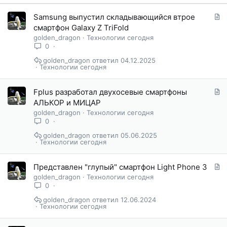
С
Samsung выпустил складывающийся втрое
т
смартфон Galaxy Z TriFold
а
golden_dragon
Технологии сегодня
т
0
ь
golden_dragon
04.12.2025
я
Технологии сегодня
С
Fplus разработал двухосевые смартфоны
т
АЛЬКОР и МИЦАР
а
golden_dragon
Технологии сегодня
т
0
ь
golden_dragon
05.06.2025
я
Технологии сегодня
С
Представлен "глупый" смартфон Light Phone 3
т
golden_dragon
Технологии сегодня
а
0
т
golden_dragon
12.06.2024
ь
Технологии сегодня
я