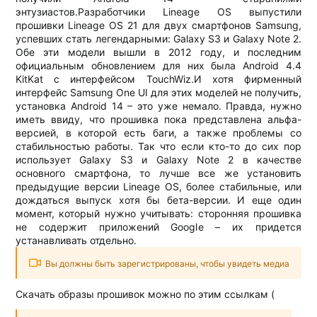
энтузиастов.Разработчики Lineage OS выпустили
прошивки Lineage OS 21 для двух смартфонов Samsung,
успевших стать легендарными: Galaxy S3 и Galaxy Note 2.
Обе эти модели вышли в 2012 году, и последним
официальным обновлением для них была Android 4.4
KitKat с интерфейсом TouchWiz.И хотя фирменный
интерфейс Samsung One UI для этих моделей не получить,
установка Android 14 – это уже немало. Правда, нужно
иметь ввиду, что прошивка пока представлена альфа-
версией, в которой есть баги, а также проблемы со
стабильностью работы. Так что если кто-то до сих пор
использует Galaxy S3 и Galaxy Note 2 в качестве
основного смартфона, то лучше все же установить
предыдущие версии Lineage OS, более стабильные, или
дождаться выпуск хотя бы бета-версии. И еще один
момент, который нужно учитывать: сторонняя прошивка
не содержит приложений Google – их придется
устанавливать отдельно.​
Вы должны быть зарегистрированы, чтобы увидеть медиа
Скачать образы прошивок можно по этим ссылкам (