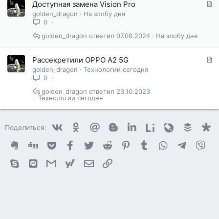
С
Доступная замена Vision Pro
т
golden_dragon
На злобу дня
а
0
т
golden_dragon
07.08.2024
На злобу дня
ь
я
С
Рассекретили OPPO A2 5G
т
golden_dragon
Технологии сегодня
а
0
т
golden_dragon
23.10.2023
ь
Технологии сегодня
я
Vkontakte
Odnoklassniki
Mail.ru
Blogger
Linkedin
Liveinternet
Livejournal
Buffer
D
Поделиться:
Evernote
Digg
Getpocket
Facebook
Twitter
Reddit
Pinterest
Tumblr
WhatsApp
Telegram
Vib
Skype
Line
Gmail
yahoomail
Электронная почта
Ссылка