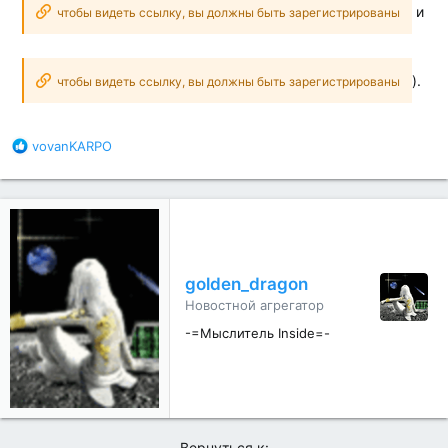
и
чтобы видеть ссылку, вы должны быть зарегистрированы
).
чтобы видеть ссылку, вы должны быть зарегистрированы
Б
vovanKARPO
л
а
г
о
д
а
р
golden_dragon
н
Новостной агрегатор
о
с
-=Мыслитель Inside=-
т
и
:
Вернуться к: