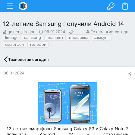
12-летние Samsung получили Android 14
А
Д
Т
К
golden_dragon
06.01.2024
Технологии сегодня
в
а
е
а
lineage
samsung
планшет
прошивка
самсунг
т
т
г
т
смартфон
телефон
о
а
и
е
р
н
г
т
а
о
Технологии сегодня
е
ч
р
м
а
и
06.01.2024
ы
л
я
а
12-летние смартфоны Samsung Galaxy S3 и Galaxy Note 2
получили Android 14 – стараниями