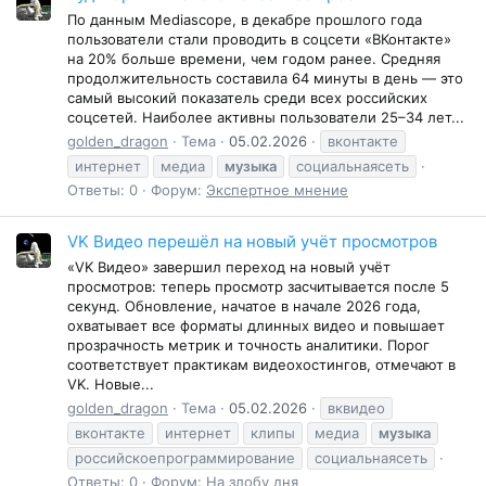
По данным Mediascope, в декабре прошлого года
пользователи стали проводить в соцсети «ВКонтакте»
на 20% больше времени, чем годом ранее. Средняя
продолжительность составила 64 минуты в день — это
самый высокий показатель среди всех российских
соцсетей. Наиболее активны пользователи 25–34 лет...
golden_dragon
Тема
05.02.2026
вконтакте
интернет
медиа
музыка
социальнаясеть
Ответы: 0
Форум:
Экспертное мнение
VK Видео перешёл на новый учёт просмотров
«VK Видео» завершил переход на новый учёт
просмотров: теперь просмотр засчитывается после 5
секунд. Обновление, начатое в начале 2026 года,
охватывает все форматы длинных видео и повышает
прозрачность метрик и точность аналитики. Порог
соответствует практикам видеохостингов, отмечают в
VK. Новые...
golden_dragon
Тема
05.02.2026
вквидео
вконтакте
интернет
клипы
медиа
музыка
российскоепрограммирование
социальнаясеть
Ответы: 0
Форум:
На злобу дня