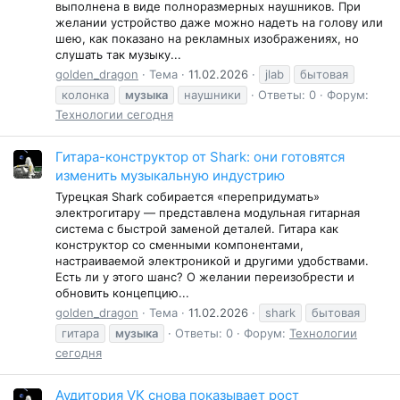
выполнена в виде полноразмерных наушников. При
желании устройство даже можно надеть на голову или
шею, как показано на рекламных изображениях, но
слушать так музыку...
golden_dragon
Тема
11.02.2026
jlab
бытовая
колонка
музыка
наушники
Ответы: 0
Форум:
Технологии сегодня
Гитара-конструктор от Shark: они готовятся
изменить музыкальную индустрию
Турецкая Shark собирается «перепридумать»
электрогитару — представлена модульная гитарная
система с быстрой заменой деталей. Гитара как
конструктор со сменными компонентами,
настраиваемой электроникой и другими удобствами.
Есть ли у этого шанс? О желании переизобрести и
обновить концепцию...
golden_dragon
Тема
11.02.2026
shark
бытовая
гитара
музыка
Ответы: 0
Форум:
Технологии
сегодня
Аудитория VK снова показывает рост