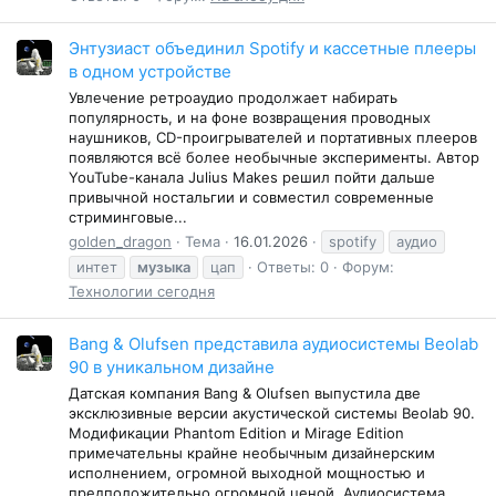
Энтузиаст объединил Spotify и кассетные плееры
в одном устройстве
Увлечение ретроаудио продолжает набирать
популярность, и на фоне возвращения проводных
наушников, CD-проигрывателей и портативных плееров
появляются всё более необычные эксперименты. Автор
YouTube-канала Julius Makes решил пойти дальше
привычной ностальгии и совместил современные
стриминговые...
golden_dragon
Тема
16.01.2026
spotify
аудио
интет
музыка
цап
Ответы: 0
Форум:
Технологии сегодня
Bang & Olufsen представила аудиосистемы Beolab
90 в уникальном дизайне
Датская компания Bang & Olufsen выпустила две
эксклюзивные версии акустической системы Beolab 90.
Модификации Phantom Edition и Mirage Edition
примечательны крайне необычным дизайнерским
исполнением, огромной выходной мощностью и
предположительно огромной ценой. Аудиосистема