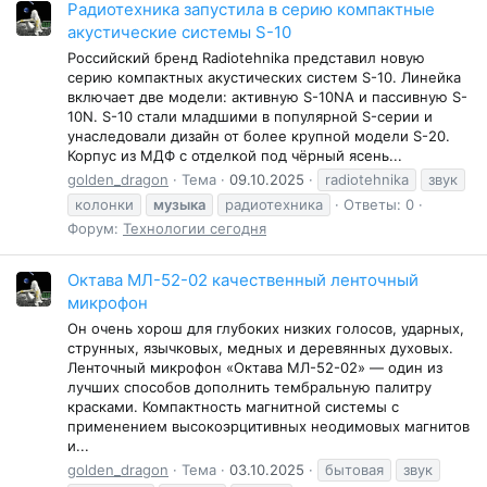
Радиотехника запустила в серию компактные
акустические системы S-10
Российский бренд Radiotehnika представил новую
серию компактных акустических систем S-10. Линейка
включает две модели: активную S-10NA и пассивную S-
10N. S-10 стали младшими в популярной S-серии и
унаследовали дизайн от более крупной модели S-20.
Корпус из МДФ с отделкой под чёрный ясень...
golden_dragon
Тема
09.10.2025
radiotehnika
звук
колонки
музыка
радиотехника
Ответы: 0
Форум:
Технологии сегодня
Октава МЛ-52-02 качественный ленточный
микрофон
Он очень хорош для глубоких низких голосов, ударных,
струнных, язычковых, медных и деревянных духовых.
Ленточный микрофон «Октава МЛ-52-02» — один из
лучших способов дополнить тембральную палитру
красками. Компактность магнитной системы с
применением высокоэрцитивных неодимовых магнитов
и...
golden_dragon
Тема
03.10.2025
бытовая
звук