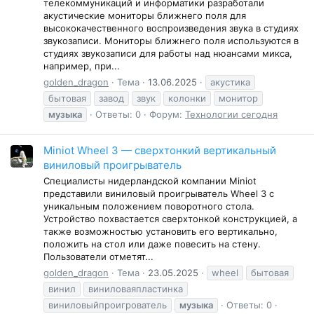
телекоммуникаций и информатики разработали
акустические мониторы ближнего поля для
высококачественного воспроизведения звука в студиях
звукозаписи. Мониторы ближнего поля используются в
студиях звукозаписи для работы над нюансами микса,
например, при...
golden_dragon
Тема
13.06.2025
акустика
бытовая
завод
звук
колонки
монитор
музыка
Ответы: 0
Форум:
Технологии сегодня
Miniot Wheel 3 — сверхтонкий вертикальный
виниловый проигрыватель
Специалисты нидерландской компании Miniot
представили виниловый проигрыватель Wheel 3 с
уникальным положением поворотного стола.
Устройство похвастается сверхтонкой конструкцией, а
также возможностью установить его вертикально,
положить на стол или даже повесить на стену.
Пользователи отметят...
golden_dragon
Тема
23.05.2025
wheel
бытовая
винил
виниловаяпластинка
виниловыйпроигрователь
музыка
Ответы: 0