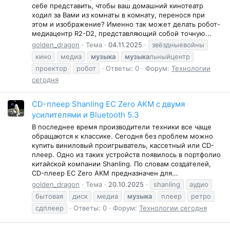
себе представить, чтобы ваш домашний кинотеатр
ходил за Вами из комнаты в комнату, перенося при
этом и изображение? Именно так может делать робот-
медиацентр R2-D2, представляющий собой точную...
golden_dragon
Тема
04.11.2025
звёздныевойны
кино
медиа
музыка
музыка
льныйцентр
проектор
робот
Ответы: 0
Форум:
Технологии
сегодня
CD-плеер Shanling EC Zero AKM с двумя
усилителями и Bluetooth 5.3
В последнее время производители техники все чаще
обращаются к классике. Сегодня без проблем можно
купить виниловый проигрыватель, кассетный или CD-
плеер. Одно из таких устройств появилось в портфолио
китайской компании Shanling. По словам создателей,
CD-плеер EC Zero AKM предназначен для...
golden_dragon
Тема
20.10.2025
shanling
аудио
бытовая
диск
медиа
музыка
плеер
ретро
сдплеер
Ответы: 0
Форум:
Технологии сегодня