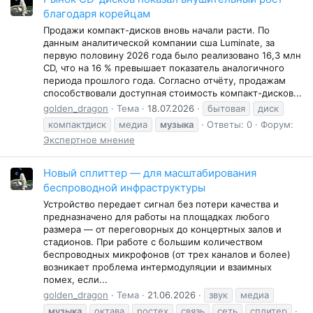
благодаря корейцам
Продажи компакт-дисков вновь начали расти. По
данным аналитической компании сша Luminate, за
первую половину 2026 года было реализовано 16,3 млн
CD, что на 16 % превышает показатель аналогичного
периода прошлого года. Согласно отчёту, продажам
способствовали доступная стоимость компакт-дисков...
golden_dragon
Тема
18.07.2026
бытовая
диск
компактдиск
медиа
музыка
Ответы: 0
Форум:
Экспертное мнение
Новый сплиттер — для масштабирования
беспроводной инфраструктуры
Устройство передает сигнал без потери качества и
предназначено для работы на площадках любого
размера — от переговорных до концертных залов и
стадионов. При работе с большим количеством
беспроводных микрофонов (от трех каналов и более)
возникает проблема интермодуляции и взаимных
помех, если...
golden_dragon
Тема
21.06.2026
звук
медиа
музыка
октава
ростех
связь
сеть
сплитер