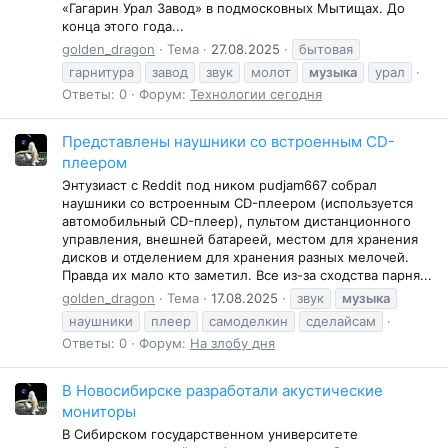
«Гагарин Урал Завод» в подмосковных Мытищах. До
конца этого года...
golden_dragon
Тема
27.08.2025
бытовая
гарнитура
завод
звук
молот
музыка
урал
Ответы: 0
Форум:
Технологии сегодня
Представлены наушники со встроенным CD-
плеером
Энтузиаст с Reddit под ником pudjam667 собрал
наушники со встроенным CD-плеером (используется
автомобильный CD-плеер), пультом дистанционного
управления, внешней батареей, местом для хранения
дисков и отделением для хранения разных мелочей.
Правда их мало кто заметил. Все из-за сходства парня...
golden_dragon
Тема
17.08.2025
звук
музыка
наушники
плеер
самоделкин
сделайсам
Ответы: 0
Форум:
На злобу дня
В Новосибирске разработали акустические
мониторы
В Сибирском государственном университете