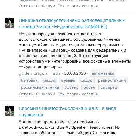
Ответы: 0
Форум:
Технологии сегодня
Линейка отказоустойчивых радиовещательных
передатчиков FM-диапазона САМАРЕЦ
Новая аппаратура позволяет отказаться от
дорогостоящего внешнего оборудования. Линейка
отказоустойчивых радиовещательных передатчиков
FM-диапазона «Самарец» создана для федеральных и
региональных радиостанций. В конструкцию
устройства уже интегрированы все основные элементы
— аудиопроцессор с...
golden_dragon
Тема
30.03.2026
автоматика
бытовая
медиа
музыка
радио
радиостанции
российскаятехника
ростех
росэл
самарец
Ответы: 0
Форум:
Технологии сегодня
Огромная Bluetooth-колонка Blue XL в виде
наушников
Бренд JLab представил пару необычных
Bluetooth‑колонок Blue XL Speaker Headphones. Их
главная особенность — смелый дизайн. Новинка