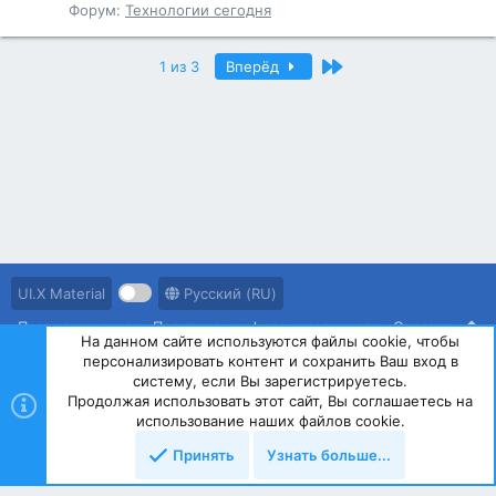
Форум:
Технологии сегодня
Последний
1 из 3
Вперёд
UI.X Material
Русский (RU)
Правила ресурса
Политика конфиденциальности
Справка
На данном сайте используются файлы cookie, чтобы
персонализировать контент и сохранить Ваш вход в
R
S
систему, если Вы зарегистрируетесь.
S
Продолжая использовать этот сайт, Вы соглашаетесь на
®
Community platform by XenForo
© 2010-2023 XenForo Ltd.
использование наших файлов cookie.
Принять
Узнать больше...
Сверху
Снизу