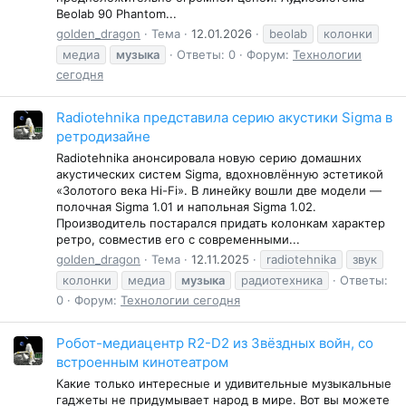
Beolab 90 Phantom...
golden_dragon
Тема
12.01.2026
beolab
колонки
медиа
музыка
Ответы: 0
Форум:
Технологии
сегодня
Radiotehnika представила серию акустики Sigma в
ретродизайне
Radiotehnika анонсировала новую серию домашних
акустических систем Sigma, вдохновлённую эстетикой
«Золотого века Hi-Fi». В линейку вошли две модели —
полочная Sigma 1.01 и напольная Sigma 1.02.
Производитель постарался придать колонкам характер
ретро, совместив его с современными...
golden_dragon
Тема
12.11.2025
radiotehnika
звук
колонки
медиа
музыка
радиотехника
Ответы:
0
Форум:
Технологии сегодня
Робот-медиацентр R2-D2 из Звёздных войн, со
встроенным кинотеатром
Какие только интересные и удивительные музыкальные
гаджеты не придумывает народ в мире. Вот вы можете