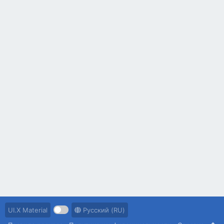
UI.X Material
Русский (RU)