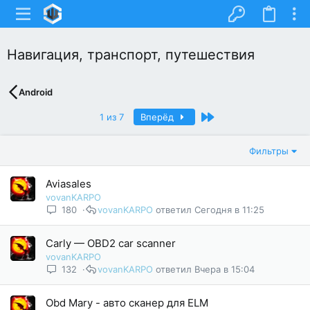
Навигация, транспорт, путешествия
Android
Последний
1 из 7
Вперёд
Фильтры
Aviasales
vovanKARPO
180
vovanKARPO
Сегодня в 11:25
Carly — OBD2 car scanner
vovanKARPO
132
vovanKARPO
Вчера в 15:04
Obd Mary - авто сканер для ELM