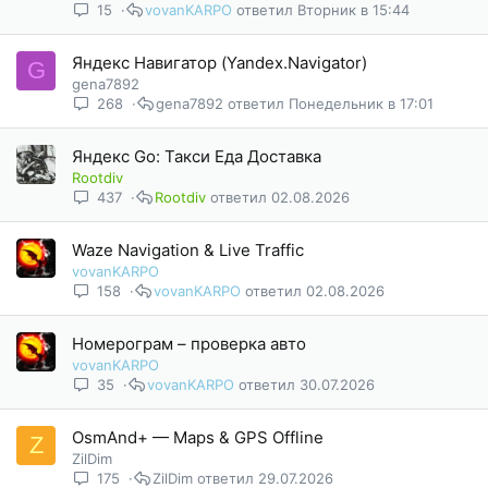
15
vovanKARPO
Вторник в 15:44
Яндекс Навигатор (Yandex.Navigator)
G
gena7892
268
gena7892
Понедельник в 17:01
Яндекс Go: Такси Еда Доставка
Rootdiv
437
Rootdiv
02.08.2026
Waze Navigation & Live Traffic
vovanKARPO
158
vovanKARPO
02.08.2026
Номерограм – проверка авто
vovanKARPO
35
vovanKARPO
30.07.2026
OsmAnd+ — Maps & GPS Offline
Z
ZilDim
175
ZilDim
29.07.2026