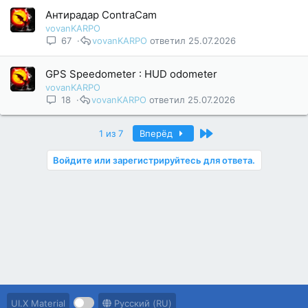
Антирадар ContraCam
vovanKARPO
67
vovanKARPO
25.07.2026
GPS Speedometer : HUD odometer
vovanKARPO
18
vovanKARPO
25.07.2026
Последний
1 из 7
Вперёд
Войдите или зарегистрируйтесь для ответа.
UI.X Material
Русский (RU)