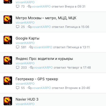
vovanKARPO
73
vovanKARPO
Вчера в 09:31
Метро Москвы – метро, МЦД, МЦК
vovanKARPO
25
vovanKARPO
Пятница в 15:06
Google Карты
vovanKARPO
581
vovanKARPO
Пятница в 13:11
Яндекс Про: водители и курьеры
vovanKARPO
203
vovanKARPO
Четверг в 17:48
Геотрекер - GPS трекер
vovanKARPO
55
vovanKARPO
Вторник в 20:46
Navier HUD 3
vovanKARPO