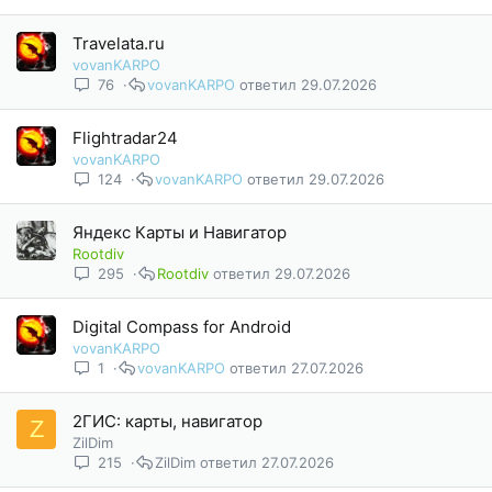
Travelata.ru
vovanKARPO
76
vovanKARPO
29.07.2026
Flightradar24
vovanKARPO
124
vovanKARPO
29.07.2026
Яндекс Карты и Навигатор
Rootdiv
295
Rootdiv
29.07.2026
Digital Compass for Android
vovanKARPO
1
vovanKARPO
27.07.2026
2ГИС: карты, навигатор
Z
ZilDim
215
ZilDim
27.07.2026