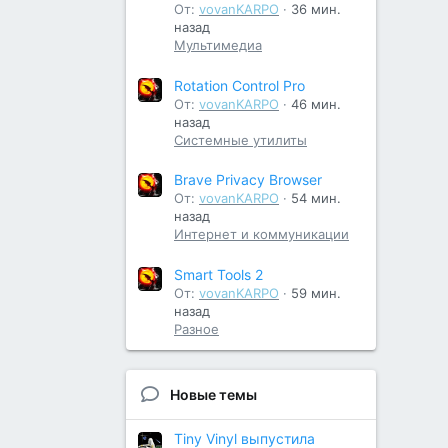
От:
vovanKARPO
36 мин.
назад
Мультимедиа
Rotation Control Pro
От:
vovanKARPO
46 мин.
назад
Системные утилиты
Brave Privacy Browser
От:
vovanKARPO
54 мин.
назад
Интернет и коммуникации
Smart Tools 2
От:
vovanKARPO
59 мин.
назад
Разное
Новые темы
Tiny Vinyl выпустила