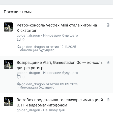
Похожие темы
С
Ретро-консоль Vectrex Mini стала хитом на
т
Kickstarter
а
golden_dragon
Инновации будущего
т
0
ь
golden_dragon
12.11.2025
я
Инновации будущего
С
Возвращение Atari, Gamestation Go — консоль
т
для ретро-игр
а
golden_dragon
Инновации будущего
т
0
ь
golden_dragon
09.09.2025
я
Инновации будущего
С
RetroBox представила телевизор с имитацией
т
ЭЛТ и видеомагнитофоном
а
golden_dragon
На злобу дня