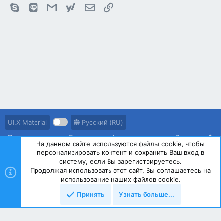
Skype
Line
Gmail
yahoomail
Электронная почта
Ссылка
UI.X Material
Русский (RU)
Правила ресурса
Политика конфиденциальности
Справка
На данном сайте используются файлы cookie, чтобы
персонализировать контент и сохранить Ваш вход в
R
S
систему, если Вы зарегистрируетесь.
S
Продолжая использовать этот сайт, Вы соглашаетесь на
®
Community platform by XenForo
© 2010-2023 XenForo Ltd.
использование наших файлов cookie.
Принять
Узнать больше...
Сверху
Снизу