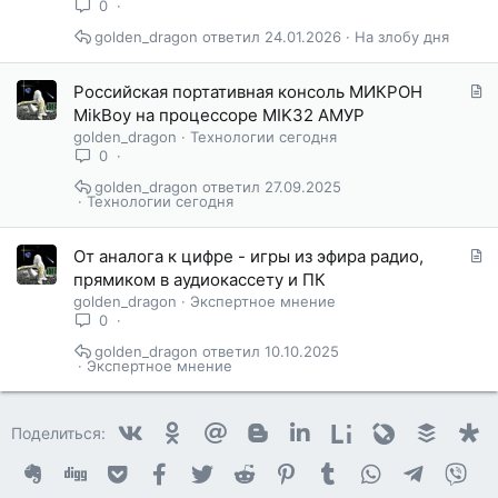
т
0
ь
golden_dragon
24.01.2026
На злобу дня
я
С
Российская портативная консоль МИКРОН
т
MikBoy на процессоре MIK32 АМУР
а
golden_dragon
Технологии сегодня
т
0
ь
golden_dragon
27.09.2025
я
Технологии сегодня
С
От аналога к цифре - игры из эфира радио,
т
прямиком в аудиокассету и ПК
а
golden_dragon
Экспертное мнение
т
0
ь
golden_dragon
10.10.2025
я
Экспертное мнение
Vkontakte
Odnoklassniki
Mail.ru
Blogger
Linkedin
Liveinternet
Livejournal
Buffer
D
Поделиться:
Evernote
Digg
Getpocket
Facebook
Twitter
Reddit
Pinterest
Tumblr
WhatsApp
Telegram
Vib