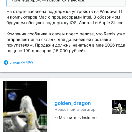
Polymega App», — говорится в анонсе.
На старте заявлена поддержка устройств на Windows 11
и компьютеров Mac с процессорами Intel. В обозримом
будущем обещают поддержку iOS, Android и Apple Silicon.
Компания сообщила в своем пресс‑релизе, что Remix уже
отправляется на склады для дальнейшей поставки
покупателям. Продажи должны начаться в мае 2026 года
по цене 199 долларов (15 000 рублей).
Б
vovanKARPO
л
а
г
о
д
а
р
golden_dragon
н
Новостной агрегатор
о
с
-=Мыслитель Inside=-
т
и
: