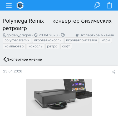
Polymega Remix — конвертер физических
ретроигр
А
Д
Т
К
golden_dragon
23.04.2026
Экспертное мнение
в
а
е
а
polymegaremix
игроваяконсоль
игроваяприставка
игры
т
т
г
т
компьютер
консоль
ретро
софт
о
а
и
е
р
н
г
т
а
о
Экспертное мнение
е
ч
р
м
а
и
23.04.2026
ы
л
я
а