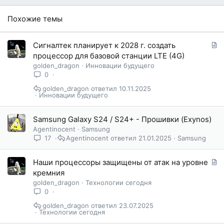
а
р
Похожие темы
н
о
с
С
Сигналтек планирует к 2028 г. создать
т
т
процессор для базовой станции LTE (4G)
и
а
golden_dragon
Инновации будущего
:
т
0
ь
golden_dragon
10.11.2025
я
Инновации будущего
Samsung Galaxy S24 / S24+ - Прошивки (Exynos)
Agentinocent
Samsung
17
Agentinocent
21.01.2025
Samsung
С
Наши процессоры защищены от атак на уровне
т
кремния
а
golden_dragon
Технологии сегодня
т
0
ь
golden_dragon
23.07.2025
я
Технологии сегодня