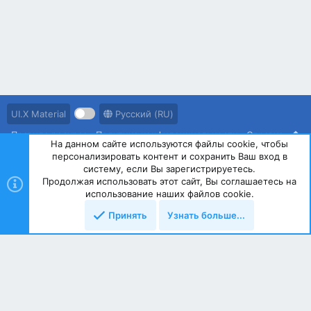
UI.X Material
Русский (RU)
Правила ресурса
Политика конфиденциальности
Справка
На данном сайте используются файлы cookie, чтобы
персонализировать контент и сохранить Ваш вход в
R
S
систему, если Вы зарегистрируетесь.
S
Продолжая использовать этот сайт, Вы соглашаетесь на
®
Community platform by XenForo
© 2010-2023 XenForo Ltd.
использование наших файлов cookie.
Принять
Узнать больше...
Сверху
Снизу