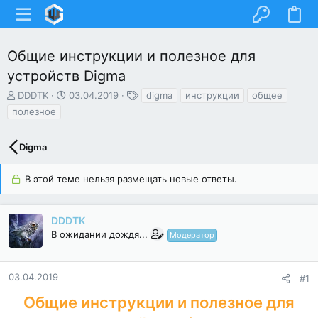
Общие инструкции и полезное для
устройств Digma
А
Д
Т
DDDTK
03.04.2019
digma
инструкции
общее
в
а
е
полезное
т
т
г
о
а
и
р
н
Digma
т
а
е
ч
В этой теме нельзя размещать новые ответы.
м
а
ы
л
а
DDDTK
В ожидании дождя...
Модератор
03.04.2019
#1
Общие инструкции и полезное для