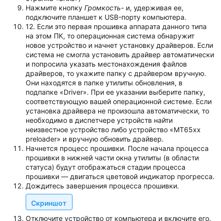
Нажмите кнопку
Громкость-
и, удерживая ее,
подключите планшет к USB-порту компьютера.
12. Если это первая прошивка аппарата данного типа
на этом ПК, то операционная система обнаружит
новое устройство и начнет установку драйверов. Если
система не смогла установить драйвер автоматически
и попросила указать местонахождения файлов
драйверов, то укажите папку с драйвером вручную.
Они находятся в папке утилиты обновления, в
подпапке «Driver». При ее указании выберите папку,
соответствующую вашей операционной системе. Если
установка драйвера не произошла автоматически, то
необходимо в диспетчере устройств найти
неизвестное устройство либо устройство «MT65xx
preloader» и вручную обновить драйвер.
Начнется процесс прошивки. После начала процесса
прошивки в нижней части окна утилиты (в области
статуса) будут отображаться стадии процесса
прошивки — двигаться цветовой индикатор прогресса.
Дождитесь завершения процесса прошивки.
Скриншот
Отключите устройство от компьютера и включите его.