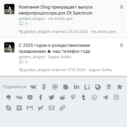
С
Компания Zilog прекращает выпуск
т
микропроцессора для ZX Spectrum
а
golden_dragon
На злобу дня
т
0
ь
golden_dragon
23.04.2024
На злобу дня
я
С
С 2025 годом и рождественскими
т
праздниками 🎄 наш телефон года
а
golden_dragon
Будни SоWы
т
0
ь
golden_dragon
17.12.2024
Будни SоWы
я
Vkontakte
Odnoklassniki
Mail.ru
Blogger
Linkedin
Liveinternet
Livejournal
Buffer
D
Поделиться:
Evernote
Digg
Getpocket
Facebook
Twitter
Reddit
Pinterest
Tumblr
WhatsApp
Telegram
Vib
Skype
Line
Gmail
yahoomail
Электронная почта
Ссылка