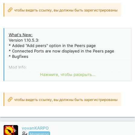
чтобы видеть ссылку, вы должны быть зарегистрированы
What's New:
Version 1.10.5.3:
* Added "Add peers" option in the Peers page
* Connected Ports are now displayed in the Peers page
* Bugfixes
Mod Info:
No root or Lucky Patcher or Google Play Modded required;;
Нажмите, чтобы раскрыть...
Disabled / Removed unwanted Permissions + Receivers +
Providers + Services;
Optimized and zipaligned graphics and cleaned resources for
fast load;
Google Play Store install package check disabled;
чтобы видеть ссылку, вы должны быть зарегистрированы
Debug code removed;
Remove default .source tags name of the corresponding
java...
vovanKARPO
Модератор