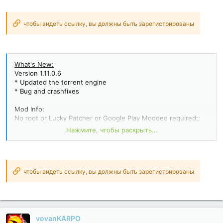
чтобы видеть ссылку, вы должны быть зарегистрированы
What's New:
Version 1.11.0.6
* Updated the torrent engine
* Bug and crashfixes
Mod Info:
No root or Lucky Patcher or Google Play Modded required;;
Disabled / Removed unwanted Permissions + Receivers +
Нажмите, чтобы раскрыть...
Providers + Services;
Optimized and zipaligned graphics and cleaned resources for
fast load;
Google Play Store install package check disabled;
Debug code removed;
чтобы видеть ссылку, вы должны быть зарегистрированы
Remove default .source tags name of the corresponding java
files;
Languages: Full Multi Languages;
CPUs: armeabi-v7a...
vovanKARPO