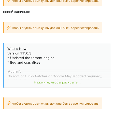
чтобы видеть ссылку, вы должны быть зарегистрированы
новой записью:
чтобы видеть ссылку, вы должны быть зарегистрированы
What's New:
Version 1.11.0.3
* Updated the torrent engine
* Bug and crashfixes
Mod Info:
No root or Lucky Patcher or Google Play Modded required;;
Disabled / Removed unwanted Permissions + Receivers +
Нажмите, чтобы раскрыть...
Providers + Services;
Optimized and zipaligned graphics and cleaned resources for
fast load;
Google Play Store install package check disabled;
Debug code removed;
чтобы видеть ссылку, вы должны быть зарегистрированы
Remove default .source tags name of the corresponding java
files;