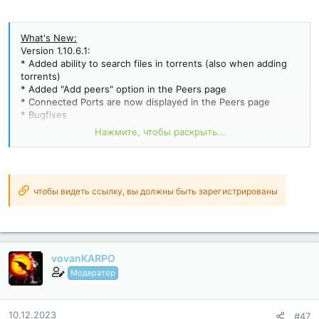
What's New:
Version 1.10.6.1:
* Added ability to search files in torrents (also when adding
torrents)
* Added "Add peers" option in the Peers page
* Connected Ports are now displayed in the Peers page
* Bugfixes
Нажмите, чтобы раскрыть...
Mod Info:
No root or Lucky Patcher or Google Play Modded required;;
Disabled / Removed unwanted Permissions + Receivers +
Providers + Services;
Optimized and zipaligned graphics and cleaned resources for
чтобы видеть ссылку, вы должны быть зарегистрированы
fast load;
Google Play Store install package check disabled;
Debug code...
vovanKARPO
Модератор
10.12.2023
#47