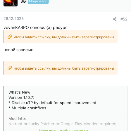
Модератор
28.12.2023
#52
vovanKARPO обновил(а) ресурс
чтобы видеть ссылку, вы должны быть зарегистрированы
новой записью:
чтобы видеть ссылку, вы должны быть зарегистрированы
What's New:
Version 1.10.7:
* Disable uTP by default for speed improvement
* Multiple crashfixes
Mod Info:
No root or Lucky Patcher or Google Play Modded required;;
Disabled / Removed unwanted Permissions + Receivers +
Нажмите, чтобы раскрыть...