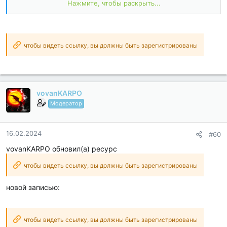
Disabled / Removed unwanted Permissions + Receivers +
Нажмите, чтобы раскрыть...
Providers + Services;
Optimized and zipaligned graphics and cleaned resources for
fast load;
Google Play Store install package check disabled;
Debug code removed;
чтобы видеть ссылку, вы должны быть зарегистрированы
Remove default .source tags name of the corresponding java
files;
Languages: Full Multi Languages;
CPUs: armeabi-v7a...
vovanKARPO
Модератор
16.02.2024
#60
vovanKARPO обновил(а) ресурс
чтобы видеть ссылку, вы должны быть зарегистрированы
новой записью:
чтобы видеть ссылку, вы должны быть зарегистрированы