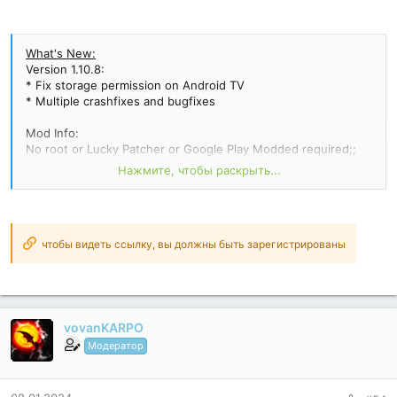
What's New:
Version 1.10.8:
* Fix storage permission on Android TV
* Multiple crashfixes and bugfixes
Mod Info:
No root or Lucky Patcher or Google Play Modded required;;
Disabled / Removed unwanted Permissions + Receivers +
Нажмите, чтобы раскрыть...
Providers + Services;
Optimized and zipaligned graphics and cleaned resources for
fast load;
Google Play Store install package check disabled;
Debug code removed;
чтобы видеть ссылку, вы должны быть зарегистрированы
Remove default .source tags name of the corresponding java
files;
Languages: Full Multi Languages...
vovanKARPO
Модератор