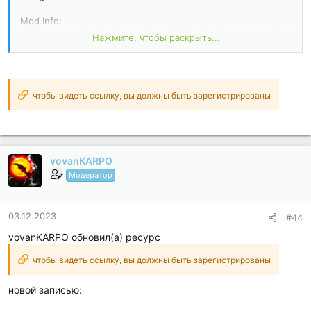
Mod Info:
No root or Lucky Patcher or Google Play Modded required;;
Нажмите, чтобы раскрыть...
Disabled / Removed unwanted Permissions + Receivers +
Providers + Services;
Optimized and zipaligned graphics and cleaned resources for
fast load;
Google Play Store install package check disabled;
чтобы видеть ссылку, вы должны быть зарегистрированы
Debug code removed;
Remove default .source tags name of the corresponding
java...
vovanKARPO
Модератор
03.12.2023
#44
vovanKARPO обновил(а) ресурс
чтобы видеть ссылку, вы должны быть зарегистрированы
новой записью: