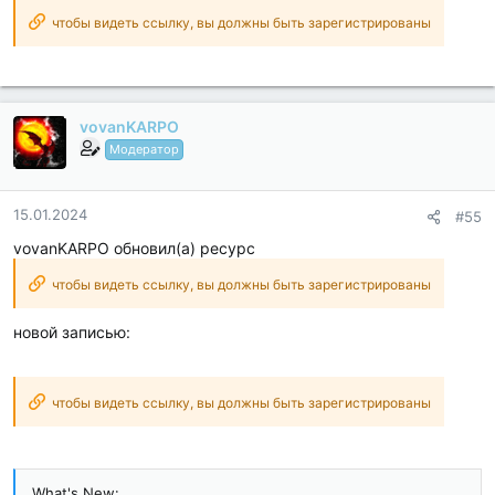
Debug code removed;
Remove default .source tags name of the corresponding java
чтобы видеть ссылку, вы должны быть зарегистрированы
files;
Languages: Full Multi Languages;
CPUs: armeabi-v7a, arm64-v8a, x86...
vovanKARPO
Модератор
15.01.2024
#55
vovanKARPO обновил(а) ресурс
чтобы видеть ссылку, вы должны быть зарегистрированы
новой записью:
чтобы видеть ссылку, вы должны быть зарегистрированы
What's New: