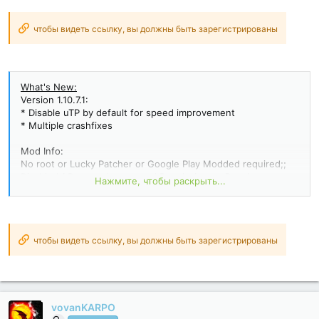
чтобы видеть ссылку, вы должны быть зарегистрированы
What's New:
Version 1.10.7.1:
* Disable uTP by default for speed improvement
* Multiple crashfixes
Mod Info:
No root or Lucky Patcher or Google Play Modded required;;
Disabled / Removed unwanted Permissions + Receivers +
Нажмите, чтобы раскрыть...
Providers + Services;
Optimized and zipaligned graphics and cleaned resources for
fast load;
Google Play Store install package check disabled;
Debug code removed;
чтобы видеть ссылку, вы должны быть зарегистрированы
Remove default .source tags name of the corresponding java
files;
AOSP compatible mode;
Languages: Full...
vovanKARPO