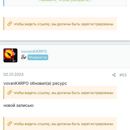
Providers + Services;
Optimized and zipaligned graphics and cleaned resources for
fast load;
Google Play Store install package check disabled;
Debug code removed;
чтобы видеть ссылку, вы должны быть зарегистрированы
Remove default .source tags name of the corresponding java
files;
Languages: Full Multi Languages;
CPUs...
vovanKARPO
Модератор
02.01.2024
#53
vovanKARPO обновил(а) ресурс
чтобы видеть ссылку, вы должны быть зарегистрированы
новой записью:
чтобы видеть ссылку, вы должны быть зарегистрированы