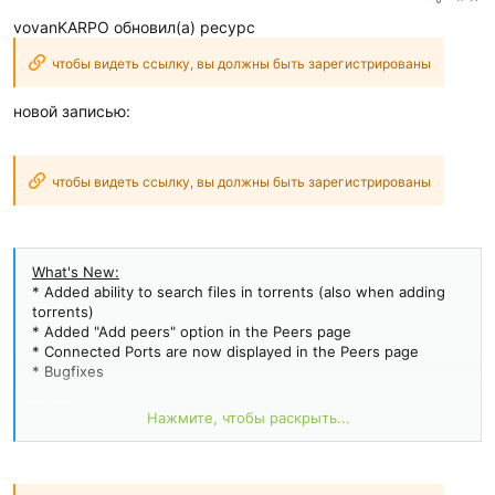
vovanKARPO обновил(а) ресурс
чтобы видеть ссылку, вы должны быть зарегистрированы
новой записью:
чтобы видеть ссылку, вы должны быть зарегистрированы
What's New:
* Added ability to search files in torrents (also when adding
torrents)
* Added "Add peers" option in the Peers page
* Connected Ports are now displayed in the Peers page
* Bugfixes
Mod Info:
Нажмите, чтобы раскрыть...
No root or Lucky Patcher or Google Play Modded required;;
Disabled / Removed unwanted Permissions + Receivers +
Providers + Services;
Optimized and zipaligned graphics and cleaned resources for