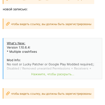
новой записью:
чтобы видеть ссылку, вы должны быть зарегистрированы
What's New:
Version 1.10.6.4:
* Multiple crashfixes
Mod Info:
No root or Lucky Patcher or Google Play Modded required;;
Disabled / Removed unwanted Permissions + Receivers +
Providers + Services;
Нажмите, чтобы раскрыть...
Optimized and zipaligned graphics and cleaned resources for
fast load;
Google Play Store install package check disabled;
Debug code removed;
Remove default .source tags name of the corresponding java
чтобы видеть ссылку, вы должны быть зарегистрированы
files;
AOSP compatible mode;