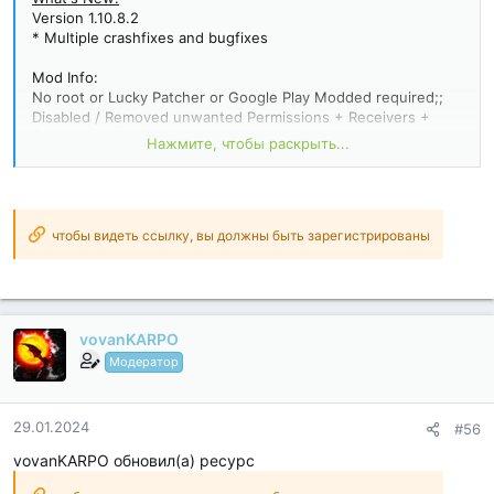
Version 1.10.8.2
* Multiple crashfixes and bugfixes
Mod Info:
No root or Lucky Patcher or Google Play Modded required;;
Disabled / Removed unwanted Permissions + Receivers +
Providers + Services;
Нажмите, чтобы раскрыть...
Optimized and zipaligned graphics and cleaned resources for
fast load;
Google Play Store install package check disabled;
Debug code removed;
Remove default .source tags name of the corresponding java
чтобы видеть ссылку, вы должны быть зарегистрированы
files;
Languages: Full Multi Languages;
CPUs: armeabi-v7a, arm64-v8a, x86...
vovanKARPO
Модератор
29.01.2024
#56
vovanKARPO обновил(а) ресурс