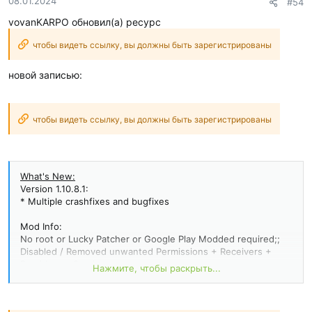
08.01.2024
#54
vovanKARPO обновил(а) ресурс
чтобы видеть ссылку, вы должны быть зарегистрированы
новой записью:
чтобы видеть ссылку, вы должны быть зарегистрированы
What's New:
Version 1.10.8.1:
* Multiple crashfixes and bugfixes
Mod Info:
No root or Lucky Patcher or Google Play Modded required;;
Disabled / Removed unwanted Permissions + Receivers +
Providers + Services;
Нажмите, чтобы раскрыть...
Optimized and zipaligned graphics and cleaned resources for
fast load;
Google Play Store install package check disabled;