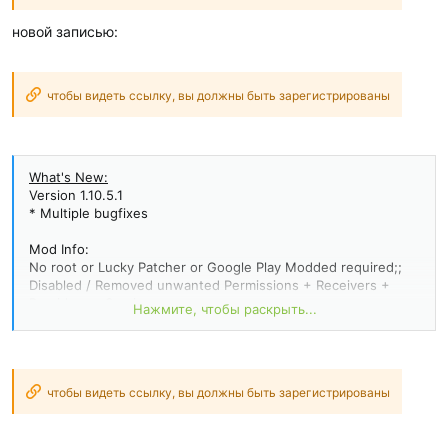
новой записью:
чтобы видеть ссылку, вы должны быть зарегистрированы
What's New:
Version 1.10.5.1
* Multiple bugfixes
Mod Info:
No root or Lucky Patcher or Google Play Modded required;;
Disabled / Removed unwanted Permissions + Receivers +
Providers + Services;
Нажмите, чтобы раскрыть...
Optimized and zipaligned graphics and cleaned resources for
fast load;
Ads Permissions / Services / Providers removed from
Android.manifest;
Google Play Store install package check disabled;
чтобы видеть ссылку, вы должны быть зарегистрированы
Debug code removed;
Remove default .source tags name of the corresponding java
files;