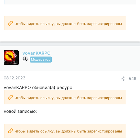
Disabled / Removed unwanted Permissions + Receivers +
Providers + Services;
Optimized and zipaligned graphics and cleaned resources for
fast load;
Google Play Store install package check disabled;
чтобы видеть ссылку, вы должны быть зарегистрированы
Debug code removed;
Remove default .source tags name of the corresponding
java...
vovanKARPO
Модератор
08.12.2023
#46
vovanKARPO обновил(а) ресурс
чтобы видеть ссылку, вы должны быть зарегистрированы
новой записью:
чтобы видеть ссылку, вы должны быть зарегистрированы