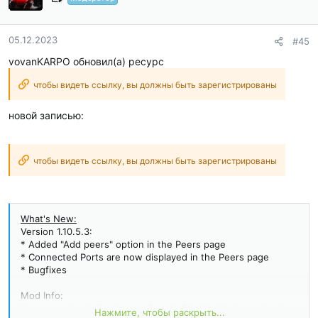
05.12.2023
#45
vovanKARPO обновил(а) ресурс
чтобы видеть ссылку, вы должны быть зарегистрированы
новой записью:
чтобы видеть ссылку, вы должны быть зарегистрированы
What's New:
Version 1.10.5.3:
* Added "Add peers" option in the Peers page
* Connected Ports are now displayed in the Peers page
* Bugfixes
Mod Info:
No root or Lucky Patcher or Google Play Modded required;;
Нажмите, чтобы раскрыть...