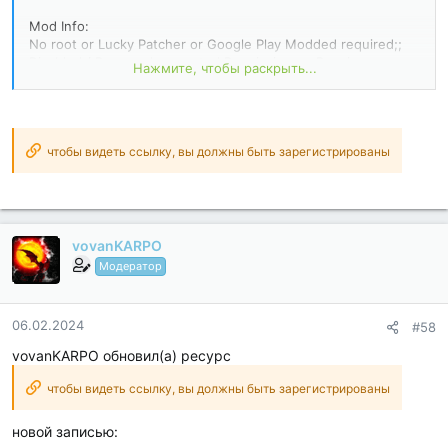
Mod Info:
No root or Lucky Patcher or Google Play Modded required;;
Disabled / Removed unwanted Permissions + Receivers +
Нажмите, чтобы раскрыть...
Providers + Services;
Optimized and zipaligned graphics and cleaned resources for
fast load;
Google Play Store install package check disabled;
Debug code removed;
чтобы видеть ссылку, вы должны быть зарегистрированы
Remove default .source tags name of the corresponding java
files;
Languages: Full Multi Languages;
CPUs: armeabi-v7a...
vovanKARPO
Модератор
06.02.2024
#58
vovanKARPO обновил(а) ресурс
чтобы видеть ссылку, вы должны быть зарегистрированы
новой записью: