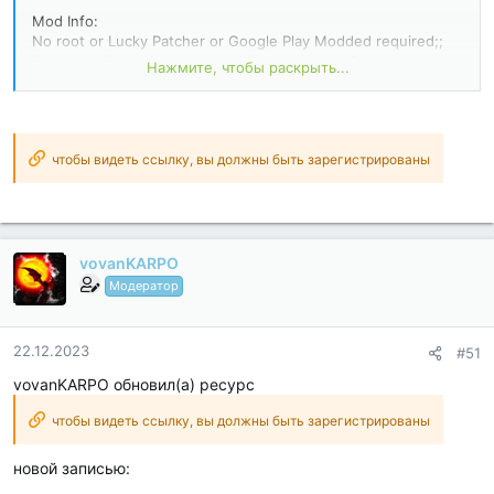
Mod Info:
No root or Lucky Patcher or Google Play Modded required;;
Disabled / Removed unwanted Permissions + Receivers +
Нажмите, чтобы раскрыть...
Providers + Services;
Optimized and zipaligned graphics and cleaned resources for
fast load;
Google Play Store install package check disabled;
Debug code removed;
чтобы видеть ссылку, вы должны быть зарегистрированы
Remove default .source tags name of the corresponding java
files;
AOSP compatible mode;
Languages: Full...
vovanKARPO
Модератор
22.12.2023
#51
vovanKARPO обновил(а) ресурс
чтобы видеть ссылку, вы должны быть зарегистрированы
новой записью: