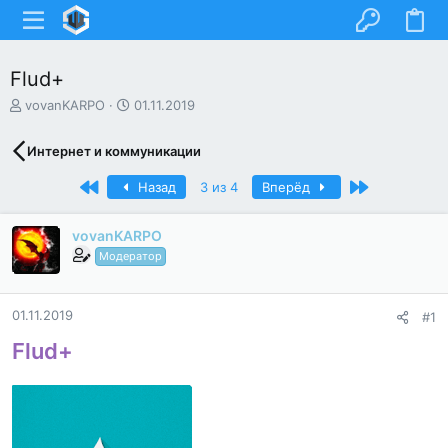
Flud+
А
Д
vovanKARPO
01.11.2019
в
а
т
т
Интернет и коммуникации
о
а
р
н
Первый
Последний
Назад
3 из 4
Вперёд
т
а
е
ч
м
а
vovanKARPO
ы
л
Модератор
а
01.11.2019
#1
Flud+