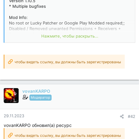
Version 1.10.5
* Multiple bugfixes
Mod Info:
No root or Lucky Patcher or Google Play Modded required;;
Disabled / Removed unwanted Permissions + Receivers +
Providers + Services;
Нажмите, чтобы раскрыть...
Optimized and zipaligned graphics and cleaned resources for
fast load;
Ads Permissions / Services / Providers removed from
Android.manifest;
Google Play Store install package check disabled;
чтобы видеть ссылку, вы должны быть зарегистрированы
Debug code removed;
Remove default .source tags name of the corresponding java
files;
Analytics /...
vovanKARPO
Модератор
29.11.2023
#42
vovanKARPO обновил(а) ресурс
чтобы видеть ссылку, вы должны быть зарегистрированы