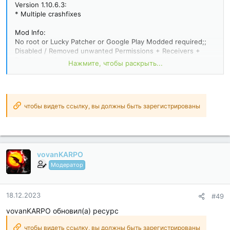
Version 1.10.6.3:
* Multiple crashfixes
Mod Info:
No root or Lucky Patcher or Google Play Modded required;;
Disabled / Removed unwanted Permissions + Receivers +
Providers + Services;
Нажмите, чтобы раскрыть...
Optimized and zipaligned graphics and cleaned resources for
fast load;
Google Play Store install package check disabled;
Debug code removed;
Remove default .source tags name of the corresponding java
чтобы видеть ссылку, вы должны быть зарегистрированы
files;
AOSP compatible mode;
Languages: Full Multi Languages;
CPUs: armeabi-v7a, arm64-v8a...
vovanKARPO
Модератор
18.12.2023
#49
vovanKARPO обновил(а) ресурс
чтобы видеть ссылку, вы должны быть зарегистрированы