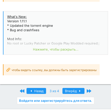
What's New:
Version 1.11.1
* Updated the torrent engine
* Bug and crashfixes
Mod Info:
No root or Lucky Patcher or Google Play Modded required;;
Disabled / Removed unwanted Permissions + Receivers +
Нажмите, чтобы раскрыть...
Providers + Services;
Optimized and zipaligned graphics and cleaned resources for
fast load;
Google Play Store install package check disabled;
Debug code removed;
чтобы видеть ссылку, вы должны быть зарегистрированы
Remove default .source tags name of the corresponding java
files;
Analytics / Crashlytics / Firebase disabled;
Languages: Full...
Первый
Последний
Назад
3 из 4
Вперёд
Войдите или зарегистрируйтесь для ответа.