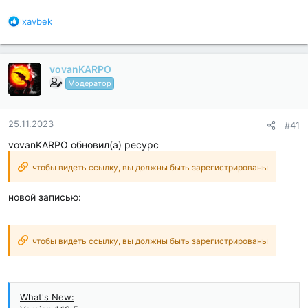
Б
xavbek
л
а
г
vovanKARPO
о
д
Модератор
а
р
н
25.11.2023
#41
о
vovanKARPO обновил(а) ресурс
с
т
чтобы видеть ссылку, вы должны быть зарегистрированы
и
:
новой записью:
чтобы видеть ссылку, вы должны быть зарегистрированы
What's New: