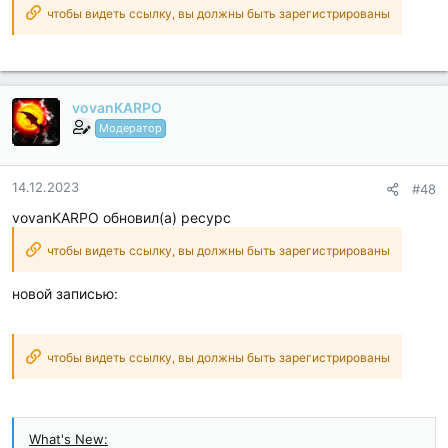
fast load;
чтобы видеть ссылку, вы должны быть зарегистрированы
Google Play Store install package check disabled;
Debug code removed;
Remove...
vovanKARPO
Модератор
14.12.2023
#48
vovanKARPO обновил(а) ресурс
чтобы видеть ссылку, вы должны быть зарегистрированы
новой записью:
чтобы видеть ссылку, вы должны быть зарегистрированы
What's New: