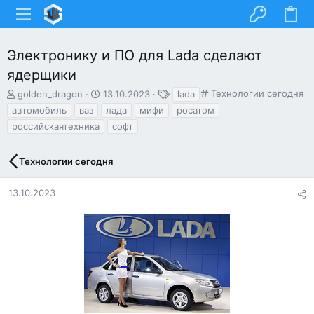
Электронику и ПО для Lada сделают
ядерщики
А
Д
Т
К
Технологии сегодня
golden_dragon
13.10.2023
lada
в
а
е
а
автомобиль
ваз
лада
мифи
росатом
т
т
г
т
российскаятехника
софт
о
а
и
е
р
н
г
т
а
о
Технологии сегодня
е
ч
р
м
а
и
13.10.2023
ы
л
я
а