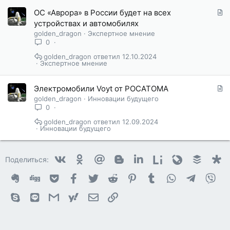
С
ОС «Аврора» в России будет на всех
т
устройствах и автомобилях
а
golden_dragon
Экспертное мнение
т
0
ь
golden_dragon
12.10.2024
я
Экспертное мнение
С
Электромобили Voyt от РОСАТОМА
т
golden_dragon
Инновации будущего
а
0
т
golden_dragon
12.09.2024
ь
Инновации будущего
я
Vkontakte
Odnoklassniki
Mail.ru
Blogger
Linkedin
Liveinternet
Livejournal
Buffer
D
Поделиться:
Evernote
Digg
Getpocket
Facebook
Twitter
Reddit
Pinterest
Tumblr
WhatsApp
Telegram
Vib
Skype
Line
Gmail
yahoomail
Электронная почта
Ссылка