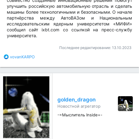
совместно созданные инновационные решения помогут
улучшить российскую автомобильную отрасль и сделать
машины более технологичными и безопасными. О начале
партнёрства между АвтоВАЗом и Национальным
исследовательским ядерным университетом «МИФИ»
сообщил сайт ixbt.com со ссылкой на пресс-службу
университета.​
Последнее редактирование:
13.10.2023
Б
vovanKARPO
л
а
г
о
д
а
р
golden_dragon
н
Новостной агрегатор
о
с
-=Мыслитель Inside=-
т
и
: