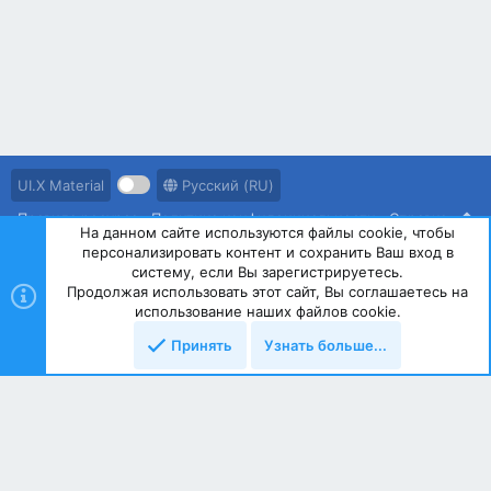
UI.X Material
Русский (RU)
Правила ресурса
Политика конфиденциальности
Справка
На данном сайте используются файлы cookie, чтобы
персонализировать контент и сохранить Ваш вход в
R
S
систему, если Вы зарегистрируетесь.
S
Продолжая использовать этот сайт, Вы соглашаетесь на
®
Community platform by XenForo
© 2010-2023 XenForo Ltd.
использование наших файлов cookie.
Принять
Узнать больше...
Сверху
Снизу