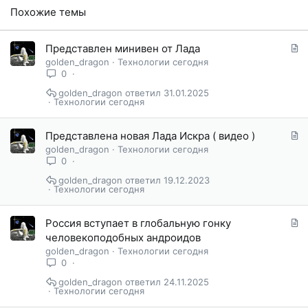
Похожие темы
С
Представлен минивен от Лада
т
golden_dragon
Технологии сегодня
а
0
т
golden_dragon
31.01.2025
ь
Технологии сегодня
я
С
Представлена новая Лада Искра ( видео )
т
golden_dragon
Технологии сегодня
а
0
т
golden_dragon
19.12.2023
ь
Технологии сегодня
я
С
Россия вступает в глобальную гонку
т
человекоподобных андроидов
а
golden_dragon
Технологии сегодня
т
0
ь
golden_dragon
24.11.2025
я
Технологии сегодня