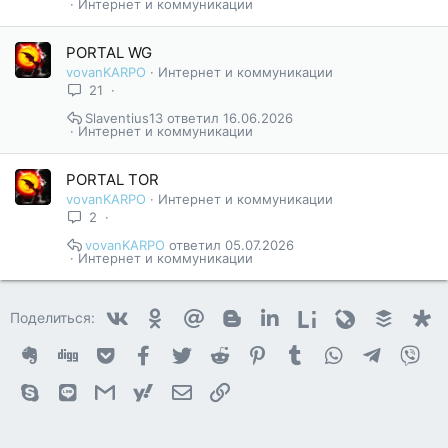
Интернет и коммуникации
PORTAL WG
vovanKARPO
Интернет и коммуникации
21
Slaventius13
16.06.2026
Интернет и коммуникации
PORTAL TOR
vovanKARPO
Интернет и коммуникации
2
vovanKARPO
05.07.2026
Интернет и коммуникации
Vkontakte
Odnoklassniki
Mail.ru
Blogger
Linkedin
Liveinternet
Livejournal
Buffer
D
Поделиться:
Evernote
Digg
Getpocket
Facebook
Twitter
Reddit
Pinterest
Tumblr
WhatsApp
Telegram
Vib
Skype
Line
Gmail
yahoomail
Электронная почта
Ссылка