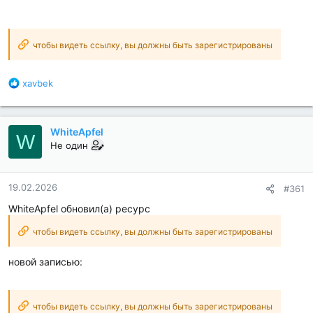
чтобы видеть ссылку, вы должны быть зарегистрированы
Б
xavbek
л
а
г
WhiteApfel
о
W
д
Не один
а
р
н
19.02.2026
#361
о
WhiteApfel обновил(а) ресурс
с
т
чтобы видеть ссылку, вы должны быть зарегистрированы
и
:
новой записью:
чтобы видеть ссылку, вы должны быть зарегистрированы