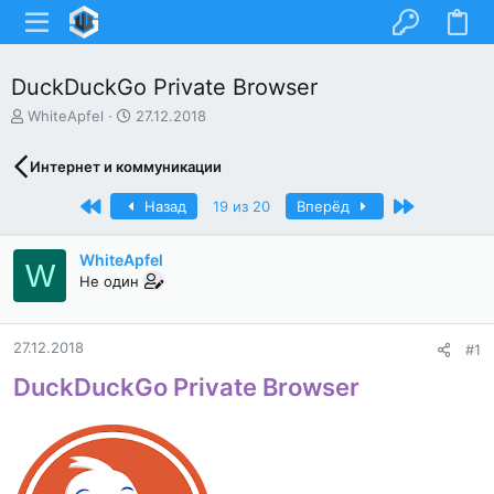
DuckDuckGo Private Browser
А
Д
WhiteApfel
27.12.2018
в
а
т
т
Интернет и коммуникации
о
а
р
н
Первый
Последний
Назад
19 из 20
Вперёд
т
а
е
ч
м
а
WhiteApfel
W
ы
л
Не один
а
27.12.2018
#1
DuckDuckGo Private Browser