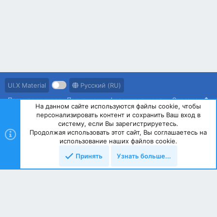
UI.X Material
Русский (RU)
Правила ресурса
Политика конфиденциальности
Справка
На данном сайте используются файлы cookie, чтобы
персонализировать контент и сохранить Ваш вход в
R
S
систему, если Вы зарегистрируетесь.
S
Продолжая использовать этот сайт, Вы соглашаетесь на
®
Community platform by XenForo
© 2010-2023 XenForo Ltd.
использование наших файлов cookie.
Принять
Узнать больше...
Сверху
Снизу