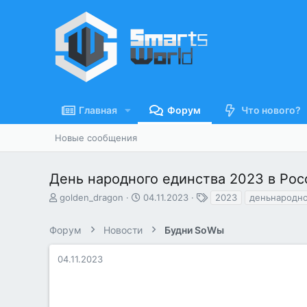
Главная
Форум
Что нового?
Новые сообщения
День народного единства 2023 в Рос
А
Д
Т
golden_dragon
04.11.2023
2023
деньнародно
в
а
е
т
т
г
Форум
Новости
Будни SоWы
о
а
и
р
н
т
а
04.11.2023
е
ч
м
а
ы
л