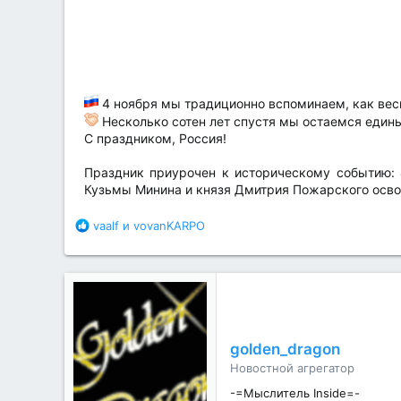
а
4 ноября мы традиционно вспоминаем, как весь
Несколько сотен лет спустя мы остаемся един
С праздником, Россия!
Праздник приурочен к историческому событию: 
Кузьмы Минина и князя Дмитрия Пожарского освоб
Б
vaalf
и
vovanKARPO
л
а
г
о
д
а
р
golden_dragon
н
Новостной агрегатор
о
с
-=Мыслитель Inside=-