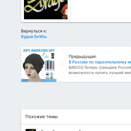
т
и
:
Вернуться к:
Будни SоWы
Предыдущая:
&#8203;Теперь граждане Росси
возможность купить лучший имп
Похожие темы