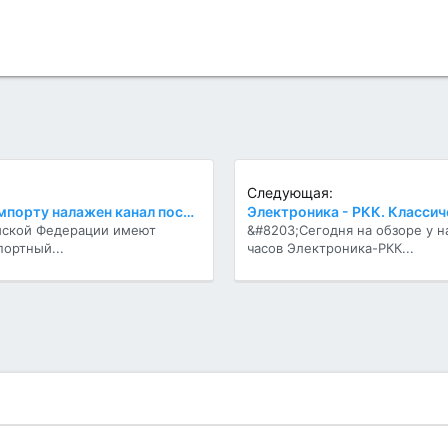
Следующая:
В Россию по параллельному импорту налажен канал поставок шапочек для защиты от 5G
Электроника - РКК. Класси
йской Федерации имеют
&#8203;Сегодня на обзоре у 
ортный...
часов Электроника-РКК...