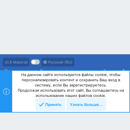
UI.X Material
Русский (RU)
Правила ресурса
Политика конфиденциальности
Справка
На данном сайте используются файлы cookie, чтобы
персонализировать контент и сохранить Ваш вход в
R
S
систему, если Вы зарегистрируетесь.
S
Продолжая использовать этот сайт, Вы соглашаетесь на
®
Community platform by XenForo
© 2010-2023 XenForo Ltd.
использование наших файлов cookie.
Принять
Узнать больше...
Сверху
Снизу