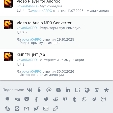
Video Player for Android
vovanKARPO
Мультимедиа
4
vovanKARPO
11.07.2026
Мультимедиа
Video to Audio MP3 Converter
vovanKARPO
Редакторы мультимедиа
7
vovanKARPO
29.10.2025
Редакторы мультимедиа
КИБЕРЩИТ // X
vovanKARPO
Интернет и коммуникации
3
vovanKARPO
30.07.2026
Интернет и коммуникации
Vkontakte
Odnoklassniki
Mail.ru
Blogger
Linkedin
Liveinternet
Livejournal
Buffer
D
Поделиться:
Evernote
Digg
Getpocket
Facebook
Twitter
Reddit
Pinterest
Tumblr
WhatsApp
Telegram
Vib
Skype
Line
Gmail
yahoomail
Электронная почта
Ссылка