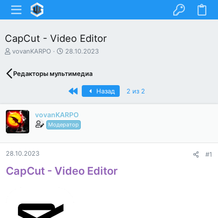
CapCut - Video Editor
А
Д
vovanKARPO
28.10.2023
в
а
т
т
Редакторы мультимедиа
о
а
р
н
Первый
Назад
2 из 2
т
а
е
ч
м
а
vovanKARPO
ы
л
Модератор
а
28.10.2023
#1
CapCut - Video Editor