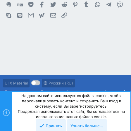
Evernote
Digg
Getpocket
Facebook
Twitter
Reddit
Pinterest
Tumblr
WhatsApp
Telegram
Vib
Skype
Line
Gmail
yahoomail
Электронная почта
Ссылка
UI.X Material
Русский (RU)
Правила ресурса
Политика конфиденциальности
Справка
На данном сайте используются файлы cookie, чтобы
персонализировать контент и сохранить Ваш вход в
R
S
систему, если Вы зарегистрируетесь.
S
Продолжая использовать этот сайт, Вы соглашаетесь на
®
Community platform by XenForo
© 2010-2023 XenForo Ltd.
использование наших файлов cookie.
Принять
Узнать больше...
Сверху
Снизу