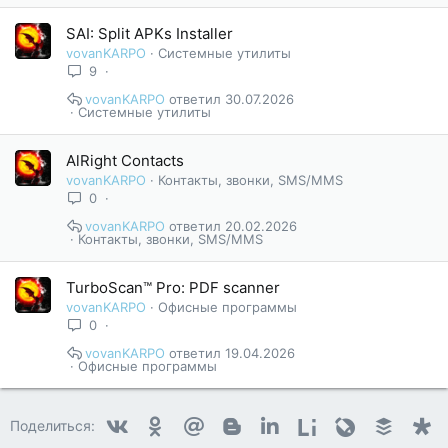
SAI: Split APKs Installer
vovanKARPO
Системные утилиты
9
vovanKARPO
30.07.2026
Системные утилиты
AlRight Contacts
vovanKARPO
Контакты, звонки, SMS/MMS
0
vovanKARPO
20.02.2026
Контакты, звонки, SMS/MMS
TurboScan™ Pro: PDF scanner
vovanKARPO
Офисные программы
0
vovanKARPO
19.04.2026
Офисные программы
Vkontakte
Odnoklassniki
Mail.ru
Blogger
Linkedin
Liveinternet
Livejournal
Buffer
D
Поделиться: