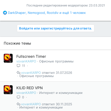
Последнее редактирование модератором:
23.03.2021
Б
DarkShaper
,
Nemogood
,
Rootdiv
и ещё 1 человек
л
а
г
Войдите или зарегистрируйтесь для ответа.
о
д
а
Похожие темы
р
н
о
Fullscreen Timer
с
vovanKARPO
Офисные программы
т
11
и
:
vovanKARPO
31.07.2026
Офисные программы
KILID RED VPN
vovanKARPO
Интернет и коммуникации
0
vovanKARPO
30.11.2025
Интернет и коммуникации