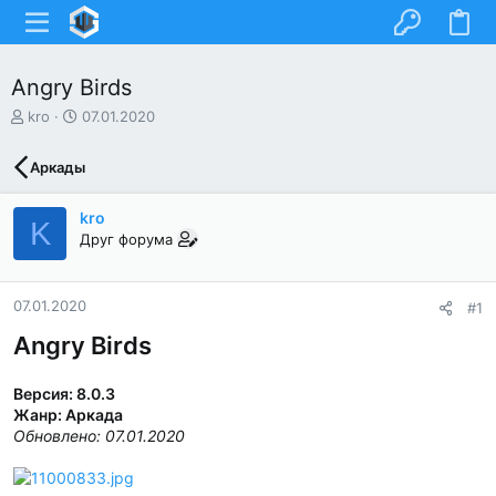
Angry Birds
А
Д
kro
07.01.2020
в
а
т
т
Аркады
о
а
р
н
т
а
kro
K
е
ч
Друг форума
м
а
ы
л
а
07.01.2020
#1
Angry Birds
Версия: 8.0.3
Жанр: Аркада
Обновлено: 07.01.2020