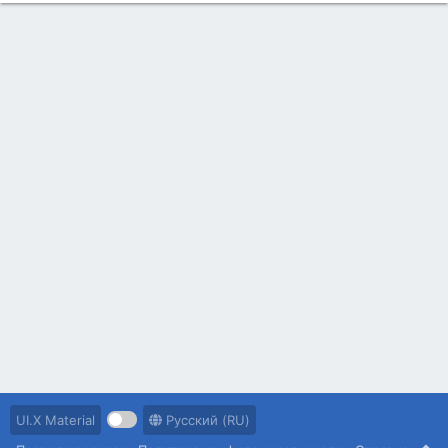
UI.X Material
Русский (RU)