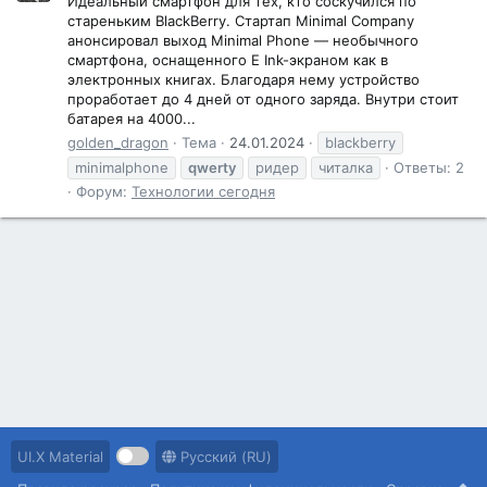
Идеальный смартфон для тех, кто соскучился по
стареньким BlackBerry. Стартап Minimal Company
анонсировал выход Minimal Phone — необычного
смартфона, оснащенного E Ink-экраном как в
электронных книгах. Благодаря нему устройство
проработает до 4 дней от одного заряда. Внутри стоит
батарея на 4000...
golden_dragon
Тема
24.01.2024
blackberry
minimalphone
qwerty
ридер
читалка
Ответы: 2
Форум:
Технологии сегодня
UI.X Material
Русский (RU)