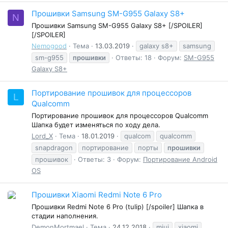
Прошивки Samsung SM-G955 Galaxy S8+
N
Прошивки Samsung SM-G955 Galaxy S8+ [/SPOILER]
[/SPOILER]
Nemogood
Тема
13.03.2019
galaxy s8+
samsung
sm-g955
прошивки
Ответы: 18
Форум:
SM-G955
Galaxy S8+
Портирование прошивок для процессоров
L
Qualcomm
Портирование прошивок для процессоров Qualcomm
Шапка будет изменяться по ходу дела.
Lord_X
Тема
18.01.2019
qualcom
qualcomm
snapdragon
портирование
порты
прошивки
прошивок
Ответы: 3
Форум:
Портирование Android
OS
Прошивки Xiaomi Redmi Note 6 Pro
Прошивки Redmi Note 6 Pro (tulip) [/spoiler] Шапка в
стадии наполнения.
DemonMortmael
Тема
24.12.2018
miui
xiaomi