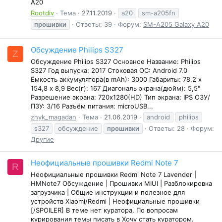
A20
Rootdiv
Тема
27.11.2019
a20
sm-a205fn
прошивки
Ответы: 39
Форум:
SM-A205 Galaxy A20
Обсуждение Philips S327
Z
Обсуждение Philips S327 Основное Название: Philips
S327 Год выпуска: 2017 Стоковая ОС: Android 7.0
Ёмкость аккумулятора(в mAh): 3000 Габариты: 78,2 х
154,8 х 8,9 Вес(г): 167 Диагональ экрана(дюйм): 5,5"
Разрешение экрана: 720х1280(HD) Тип экрана: IPS ОЗУ/
ПЗУ: 3/16 Разъём питания: microUSB...
zhyk_magadan
Тема
21.06.2019
android
philips
s327
обсуждение
прошивки
Ответы: 28
Форум:
Другие
Неофициальные прошивки Redmi Note 7
R
Неофициальные прошивки Redmi Note 7 Lavender |
HMNote7 Обсуждение | Прошивки MIUI | Разблокировка
загрузчика | Общие инструкции и полезное для
устройств Xiaomi/Redmi | Неофициальные прошивки
[/SPOILER] В теме нет куратора. По вопросам
курирования темы писать в Хочу стать куратором.