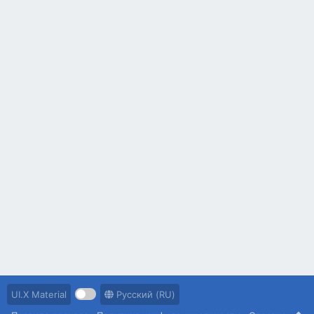
UI.X Material
Русский (RU)