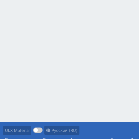
UI.X Material
Русский (RU)