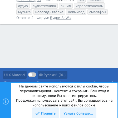
аудио
аудиотехника
винил
игроваяконсоль
музыка
новогодняяёлка
новыйгод
смартфон
Ответы: 2
Форум:
Будни SоWы
UI.X Material
Русский (RU)
Правила ресурса
Политика конфиденциальности
Справка
На данном сайте используются файлы cookie, чтобы
персонализировать контент и сохранить Ваш вход в
R
S
систему, если Вы зарегистрируетесь.
S
Продолжая использовать этот сайт, Вы соглашаетесь на
®
Community platform by XenForo
© 2010-2023 XenForo Ltd.
использование наших файлов cookie.
Принять
Узнать больше...
Сверху
Снизу