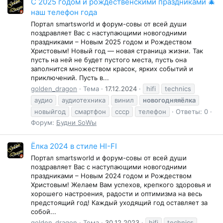
С 2025 годом и рождественскими праздниками 🎄
наш телефон года
Портал smartsworld и форум-совы от всей души
поздравляет Вас с наступающими новогодними
праздниками – Новым 2025 годом и Рождеством
Христовым! Новый год — новая страница жизни. Так
пусть на ней не будет пустого места, пусть она
заполнится множеством красок, ярких событий и
приключений. Пусть в...
golden_dragon
Тема
17.12.2024
hifi
technics
аудио
аудиотехника
винил
новогодняяёлка
новыйгод
смартфон
ссср
телефон
Ответы: 0
Форум:
Будни SоWы
Ёлка 2024 в стиле HI-FI
Портал smartsworld и форум-совы от всей души
поздравляет Вас с наступающими новогодними
праздниками – Новым 2024 годом и Рождеством
Христовым! Желаем Вам успехов, крепкого здоровья и
хорошего настроения, радости и оптимизма на весь
предстоящий год! Каждый уходящий год оставляет за
собой...
golden_dragon
Тема
30.12.2023
hifi
technics