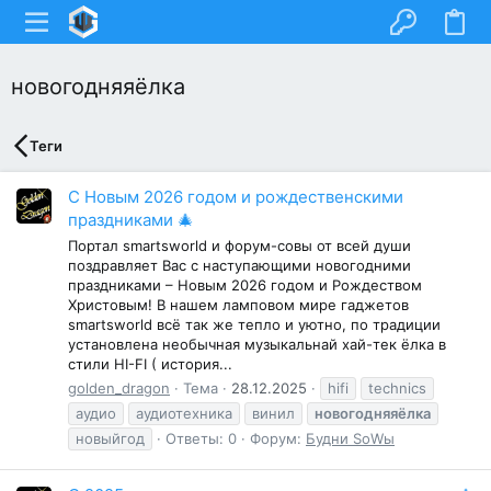
новогодняяёлка
Теги
С Новым 2026 годом и рождественскими
праздниками 🎄
Портал smartsworld и форум-совы от всей души
поздравляет Вас с наступающими новогодними
праздниками – Новым 2026 годом и Рождеством
Христовым! В нашем ламповом мире гаджетов
smartsworld всё так же тепло и уютно, по традиции
установлена необычная музыкальнай хай-тек ёлка в
стили HI-FI ( история...
golden_dragon
Тема
28.12.2025
hifi
technics
аудио
аудиотехника
винил
новогодняяёлка
новыйгод
Ответы: 0
Форум:
Будни SоWы