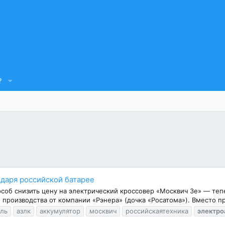
?
даря российской батарее
об снизить цену на электрический кроссовер «Москвич 3е» — тепер
 производства от компании «Рэнера» (дочка «Росатома»). Вместо п
ль
азлк
аккумулятор
москвич
российскаятехника
электро