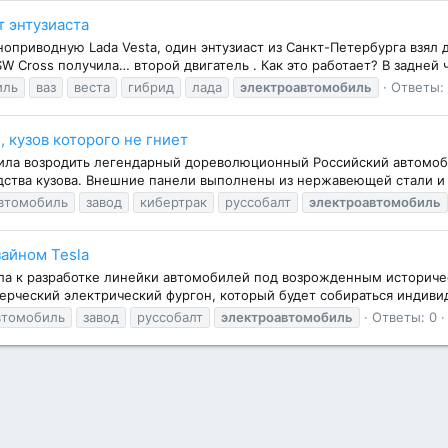
т энтузиаста
оприводную Lada Vesta, один энтузиаст из Санкт-Петербурга взял 
SW Cross получила… второй двигатель . Как это работает? В задней 
иль
ваз
веста
гибрид
лада
электроавтомобиль
Ответы:
 кузов которого не гниет
ила возродить легендарный дореволюционный Российский автомоб
ства кузова. Внешние панели выполнены из нержавеющей стали и и
втомобиль
завод
кибертрак
руссобалт
электроавтомобиль
зайном Tesla
а к разработке линейки автомобилей под возрожденным историчес
ерческий электрический фургон, который будет собираться индивид
втомобиль
завод
руссобалт
электроавтомобиль
Ответы: 0