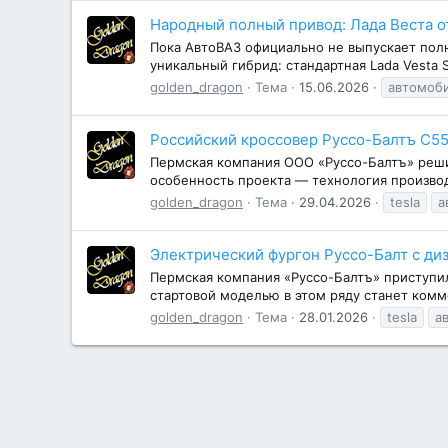
Народный полный привод: Лада Веста о
Пока АвтоВАЗ официально не выпускает полн
уникальный гибрид: стандартная Lada Vesta 
golden_dragon
Тема
15.06.2026
автомоб
Российский кроссовер Руссо-Балтъ С55,
Пермская компания ООО «Руссо-Балтъ» реш
особенность проекта — технология производ
golden_dragon
Тема
29.04.2026
tesla
а
Электрический фургон Руссо-Балт с ди
Пермская компания «Руссо-Балтъ» приступил
стартовой моделью в этом ряду станет комм
golden_dragon
Тема
28.01.2026
tesla
а