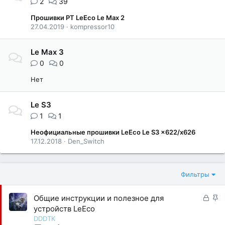
2
39
Прошивки PT LeEco Le Max 2
27.04.2019
kompressor10
Le Max 3
0
0
Нет
Le S3
1
1
Неофициальные прошивки LeEco Le S3 x622/x626
17.12.2018
Den_Switch
Фильтры
З
З
Общие инструкции и полезное для
а
а
устройств LeEco
к
к
DDDTK