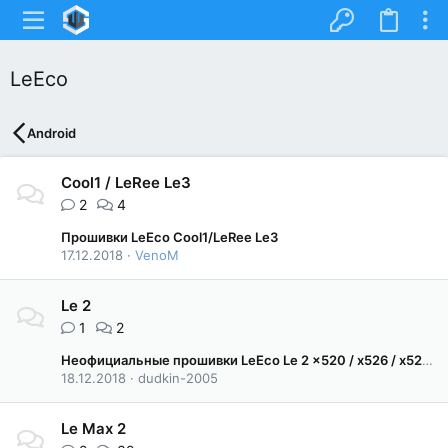
LeEco
Android
Cool1 / LeRee Le3
2
4
Прошивки LeEco Cool1/LeRee Le3
17.12.2018
VenoM
Le 2
1
2
Неофициальные прошивки LeEco Le 2 x520 / х526 / х527
18.12.2018
dudkin-2005
Le Max 2