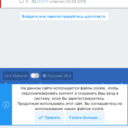
р
р
0
DDDTK
03.04.2019
ы
е
т
п
Войдите или зарегистрируйтесь для ответа.
а
л
е
н
о
UI.X Material
Русский (RU)
Правила ресурса
Политика конфиденциальности
Справка
На данном сайте используются файлы cookie, чтобы
персонализировать контент и сохранить Ваш вход в
R
S
систему, если Вы зарегистрируетесь.
S
Продолжая использовать этот сайт, Вы соглашаетесь на
®
Community platform by XenForo
© 2010-2023 XenForo Ltd.
использование наших файлов cookie.
Принять
Узнать больше...
Сверху
Снизу