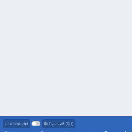
UI.X Material
Русский (RU)