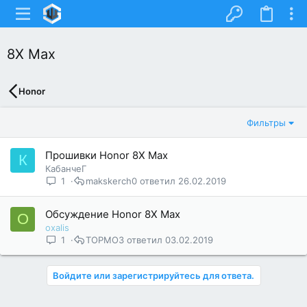
8X Max
Honor
Фильтры
Прошивки Honor 8X Max
К
КабанчеГ
1
makskerch0
26.02.2019
Обсуждение Honor 8X Max
O
oxalis
1
TOPMO3
03.02.2019
Войдите или зарегистрируйтесь для ответа.