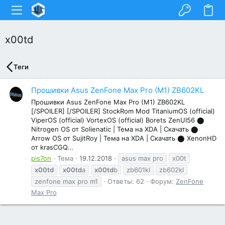
x00td
Теги
Прошивки Asus ZenFone Max Pro (M1) ZB602KL
Прошивки Asus ZenFone Max Pro (M1) ZB602KL
[/SPOILER] [/SPOILER] StockRom Mod TitaniumOS (official)
ViperOS (official) VortexOS (official) Borets ZenUI56 ⬤
Nitrogen OS от Solienatic | Тема на XDA | Скачать ⬤
Arrow OS от SujitRoy | Тема на XDA | Скачать ⬤ XenonHD
от krasCGQ...
pis7on
Тема
19.12.2018
asus max pro
x00t
x00td
x00td
a
x00td
b
zb601kl
zb602kl
zenfone max pro m1
Ответы: 62
Форум:
ZenFone
Max Pro