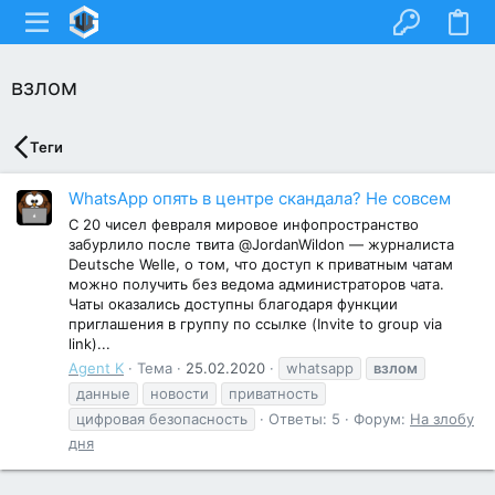
взлом
Теги
WhatsApp опять в центре скандала? Не совсем
С 20 чисел февраля мировое инфопространство
забурлило после твита @JordanWildon — журналиста
Deutsche Welle, о том, что доступ к приватным чатам
можно получить без ведома администраторов чата.
Чаты оказались доступны благодаря функции
приглашения в группу по ссылке (Invite to group via
link)...
Agent K
Тема
25.02.2020
whatsapp
взлом
данные
новости
приватность
цифровая безопасность
Ответы: 5
Форум:
На злобу
дня