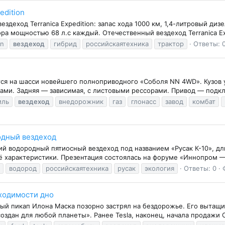
edition
деход Terranica Expedition: запас хода 1000 км, 1,4-литровый диз
тора мощностью 68 л.с каждый. Отечественный вездеход Terranica Ex
on
вездеход
гибрид
российскаятехника
трактор
Ответы: 
ется на шасси новейшего полноприводного «Соболя NN 4WD». Кузов
ами. Задняя — зависимая, с листовыми рессорами. Привод — подкл
иль
вездеход
внедорожник
газ
глонасс
завод
комбат
одный вездеход
водородный пятиосный вездеход под названием «Русак К-10», дли
 характеристики. Презентация состоялась на форуме «Иннопром — 
водород
российскаятехника
русак
экология
Ответы: 0
оходимости дно
ый пикап Илона Маска позорно застрял на бездорожье. Его вытащи
«создан для любой планеты». Ранее Tesla, наконец, начала продажи 