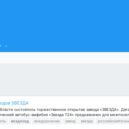
?
ходов ЗВЕЗДА
области состоялось торжественное открытие завода «ЗВЕЗДА». Дата
ческий автобус-амфибия «Звезда Т24» предназначен для межпоселк
иль
вездеход
внедорожник
завод
звезда
российскаятехн