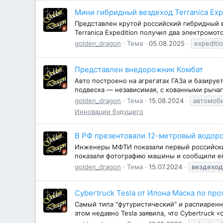
Мини гибридный вездеход Terranica Exp
Представлен крутой российский гибридный вез
Terranica Expedition получил два электромо
golden_dragon
Тема
05.08.2025
expediti
Представлен внедорожник Комбат
Авто построено на агрегатах ГАЗа и базиру
подвеска — независимая, с кованными рычаг
golden_dragon
Тема
15.08.2024
автомоб
Инновации будущего
В РФ презентовали 12-метровый водор
Инженеры МФТИ показали первый российский 
показали фотографию машины и сообщили её
golden_dragon
Тема
15.07.2024
вездеход
Cybertruck Tesla от Илона Маска по пр
Самый типа "футуристический" и распиаренн
этом недавно Tesla заявила, что Cybertruck 