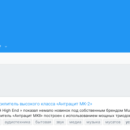
?
илитель высокого класса «Антрацит MK-2»
й High End » показал немало новинок под собственным брендом Mu
итель «Антрацит MKII» построен с использованием мощных триодов 
аудиотехника
бытовая
звук
медиа
музыка
мусатов
у