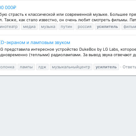
00 000₽
собую страсть к классической или современной музыке. Большее пр
л. Также, как стало известно, он очень любит смотреть фильмы. Па
инотеатр
медиа
музыка
путин
россия
усилитель
филь
ED-экраном и ламповым звуком
 LG представила интересное устройство DukeBox by LG Labs, которо
новременно (теплыми) радиолампами. За вывод звука отвечают д
колонка
лампы
лдж
музыкальныйцентр
усилитель
Ответы