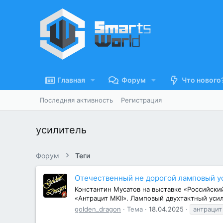
Главная
Форум
Что нового
Последняя активность
Регистрация
усилитель
Форум
Теги
Отечественный не дорогой ламповый ус
Константин Мусатов на выставке «Российски
«Антрацит MKII». Ламповый двухтактный усил
golden_dragon
Тема
18.04.2025
антрацит